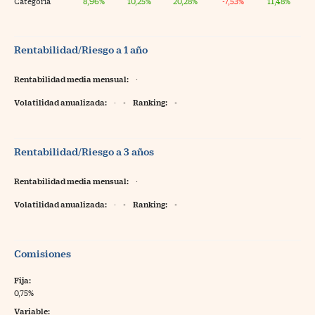
Categoría
8,96%
10,25%
20,28%
-7,53%
11,48%
Rentabilidad/Riesgo a 1 año
Rentabilidad media mensual:
·
Volatilidad anualizada:
·
-
Ranking:
-
Rentabilidad/Riesgo a 3 años
Rentabilidad media mensual:
·
Volatilidad anualizada:
·
-
Ranking:
-
Comisiones
Fija:
0,75%
Variable: