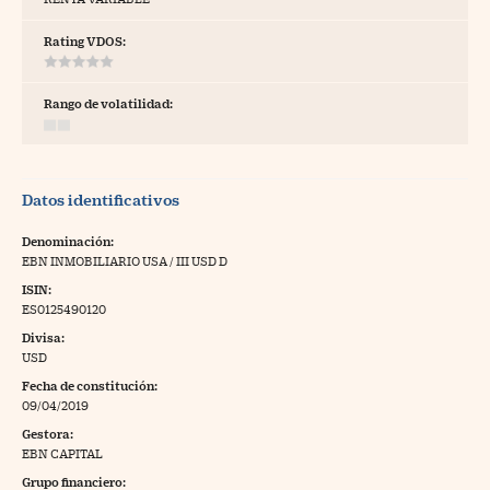
tras
Rating VDOS:
Rango de volatilidad:
ídeos
togalerías
Datos identificativos
fografías
torrelatos
Denominación:
EBN INMOBILIARIO USA / III USD D
ewsletter
ISIN:
ES0125490120
Divisa:
USD
Fecha de constitución:
artlife
//foo
09/04/2019
Gestora:
rritorio Pyme
//foo
EBN CAPITAL
gal
Grupo financiero: