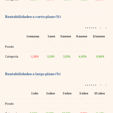
Rentabilidades a corto plazo (%)
1 semana
1 mes
3 meses
6 meses
12 meses
Fondo
·
·
·
·
·
Categoría
-1,36%
0,19%
2,03%
4,63%
8,96%
Rentabilidades a largo plazo (%)
1 año
2 años
3 años
5 años
10 años
Fondo
·
·
·
·
·