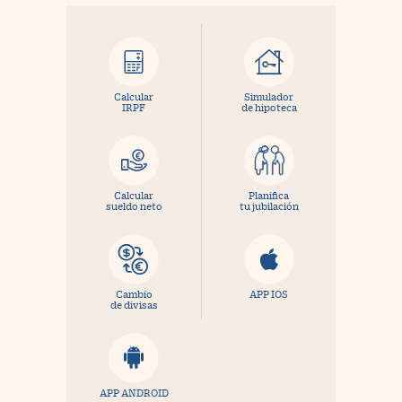
Calcular
Simulador
IRPF
de hipoteca
Calcular
Planifica
sueldo neto
tu jubilación
Cambio
APP IOS
de divisas
APP ANDROID