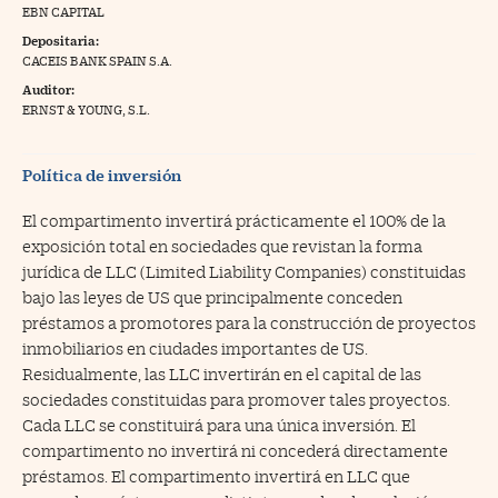
EBN CAPITAL
na Trading
Depositaria:
CACEIS BANK SPAIN S.A.
ventos
//foo
Auditor:
gue a Cinco Días
ERNST & YOUNG, S.L.
//foo
tros
//foo
Política de inversión
El compartimento invertirá prácticamente el 100% de la
exposición total en sociedades que revistan la forma
jurídica de LLC (Limited Liability Companies) constituidas
bajo las leyes de US que principalmente conceden
préstamos a promotores para la construcción de proyectos
inmobiliarios en ciudades importantes de US.
Residualmente, las LLC invertirán en el capital de las
sociedades constituidas para promover tales proyectos.
Cada LLC se constituirá para una única inversión. El
compartimento no invertirá ni concederá directamente
préstamos. El compartimento invertirá en LLC que