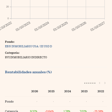
20
0
Fondo:
EBN INMOBILIARIO USA / III USD D
Categoría:
RVI INMOBILIARIO INDIRECTO
Rentabilidades anuales (%)
2026
2025
2024
2023
2022
Fondo
·
·
·
·
·
Categoría
9,32%
-0,64%
1,78%
7,02%
-25,58%