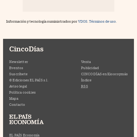
Información y tecnología suministrados por
VDOS
.
Términos de uso.
CincoDías
Newsletter
Venta
Eventos
Publicidad
Suscríbete
CINCO DÍAS en Kioscoymás
© Ediciones EL PAÍS s.l.
Índice
Aviso legal
RSS
Política cookies
Mapa
Contacto
EL PAÍS Economía