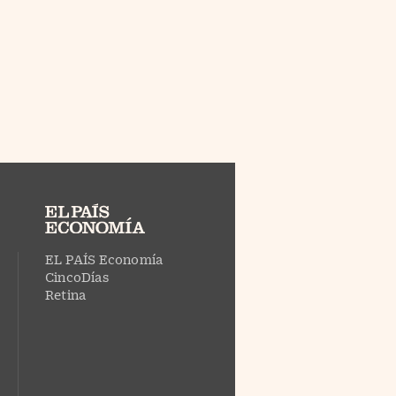
EL PAÍS Economía
CincoDías
Retina