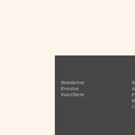
Newsletter
©
Eventos
A
Suscríbete
P
M
C