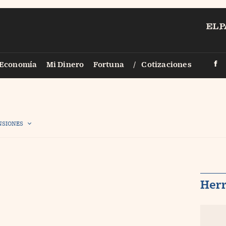
PAÍS
Economía
Mi Dinero
Fortuna
Cotizaciones
Smartlife
Vídeos
Territori
Fotogalerías
Legal
Infografías
NSIONES
Zona Trad
Fotorrelatos
Eventos
Newsletter
Sigue a Ci
Her
Otros