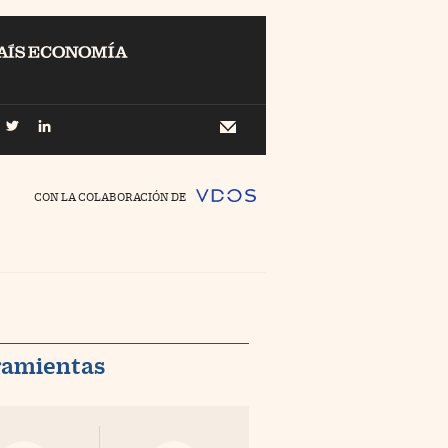
EL
Buscar
 Economía
Newsletter
//foo
CON LA COLABORACIÓN DE
o Pyme
//foo
ing
//foo
nco Días
//foo
ramientas
//foo