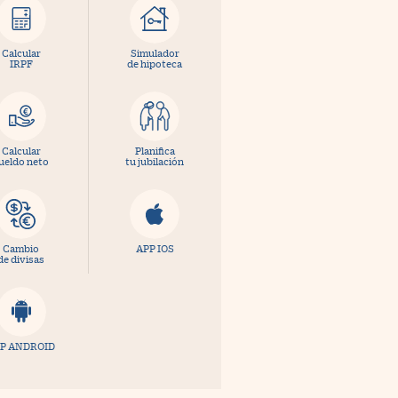
Calcular
Simulador
IRPF
de hipoteca
Calcular
Planifica
ueldo neto
tu jubilación
Cambio
APP IOS
de divisas
P ANDROID