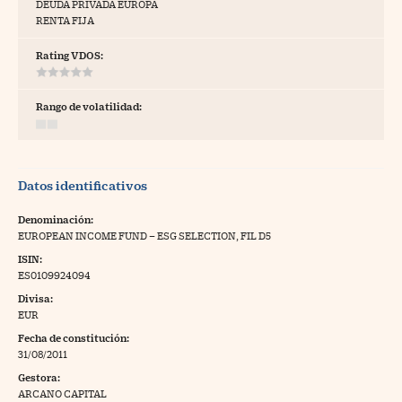
DEUDA PRIVADA EUROPA
RENTA FIJA
tras
Rating VDOS:
ídeos
Rango de volatilidad:
togalerías
fografías
Datos identificativos
torrelatos
Denominación:
ewsletter
EUROPEAN INCOME FUND – ESG SELECTION, FIL D5
ISIN:
ES0109924094
Divisa:
EUR
artlife
//foo
Fecha de constitución:
31/08/2011
rritorio Pyme
//foo
Gestora:
gal
ARCANO CAPITAL