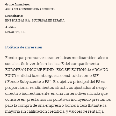
Grupo financiero:
na Trading
ARCANO ASESORES FINANCIEROS
Depositaria:
ventos
//foo
BNP PARIBAS S.A., SUCURSAL EN ESPAÑA
gue a Cinco Días
//foo
Auditor:
DELOITTE, S.L.
tros
//foo
Política de inversión
Fondo que promueve características medioambientales o
sociales. Se invertirá en la clase E del compartimento
EUROPEAN INCOME FUND - ESG SELECTION de ARCANO
FUND, entidad luxemburguesa constituida como SIF
('Fondo Subyacente o FS'). El objetivo principal del FS es
proporcionar rendimientos atractivos ajustados al riesgo,
directa o indirectamente, en una cartera diversificada que
consiste en: préstamos corporativos incluyendo préstamos
para la compra de una empresa o bonos a tasa flotante, la
mayoría sin calificación crediticia, y valores de renta fija,