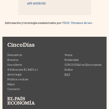
APP ANDROID
Información y tecnología suministrados por
VDOS
.
Términos de uso.
CincoDías
Newsletter
Venta
Eventos
Publicidad
Suscríbete
CINCO DÍAS en Kioscoymás
© Ediciones EL PAÍS s.l.
Índice
Aviso legal
RSS
Política cookies
Mapa
Contacto