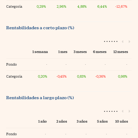
Categoría
0,29%
2,96%
4,88%
6,44%
-12,67%
Rentabilidades a corto plazo (%)
1 semana
1 mes
3 meses
6 meses
12 meses
Fondo
·
·
·
·
·
Categoría
0,20%
-0,45%
0,83%
-0,36%
0,98%
Rentabilidades a largo plazo (%)
1 año
2 años
3 años
5 años
10 años
Fondo
·
·
·
·
·