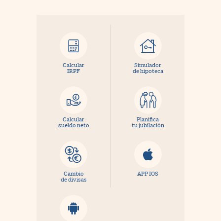
Calcular
Simulador
IRPF
de hipoteca
Calcular
Planifica
sueldo neto
tu jubilación
Cambio
APP IOS
de divisas