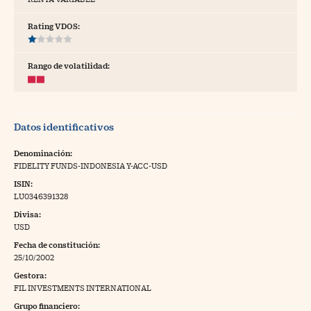
tras
Rating VDOS:
Rango de volatilidad:
ídeos
togalerías
Datos identificativos
fografías
torrelatos
Denominación:
FIDELITY FUNDS-INDONESIA Y-ACC-USD
ewsletter
ISIN:
LU0346391328
Divisa:
USD
Fecha de constitución:
artlife
//foo
25/10/2002
Gestora:
rritorio Pyme
//foo
FIL INVESTMENTS INTERNATIONAL
gal
Grupo financiero: