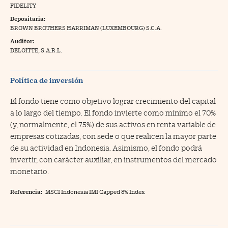
FIDELITY
na Trading
Depositaria:
BROWN BROTHERS HARRIMAN (LUXEMBOURG) S.C.A.
ventos
//foo
Auditor:
gue a Cinco Días
DELOITTE, S.A.R.L.
//foo
tros
//foo
Política de inversión
El fondo tiene como objetivo lograr crecimiento del capital
a lo largo del tiempo. El fondo invierte como mínimo el 70%
(y, normalmente, el 75%) de sus activos en renta variable de
empresas cotizadas, con sede o que realicen la mayor parte
de su actividad en Indonesia. Asimismo, el fondo podrá
invertir, con carácter auxiliar, en instrumentos del mercado
monetario.
Referencia:
MSCI Indonesia IMI Capped 8% Index