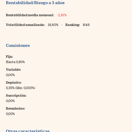
Rentabilidad/Riesgo a 3 años
Rentabilidad media mensual:
-2,91%
Volatilidad anualizada:
18,60%
-
Ranking:
8/49
Comisiones
Fija:
Hasta 0,80%
Variable:
0,00%
Depósito:
0,35% (Min: 0,003%)
Suscripción:
0,00%
Reembolso:
0,00%
Otras características