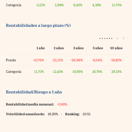
Categoría
0,22%
2,98%
6,45%
4,38%
11,70%
Rentabilidades a largo plazo (%)
1 año
2 años
3 años
5 años
10 años
Fondo
-10,79%
-22,21%
-26,96%
-6,04%
-19,80%
Categoría
11,70%
12,43%
10,95%
18,76%
28,33%
Rentabilidad/Riesgo a 1 año
Rentabilidad media mensual:
-0,99%
Volatilidad anualizada:
16,83%
-
Ranking:
10/51