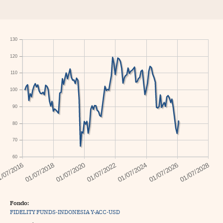
130
120
110
100
90
80
70
60
Fondo:
FIDELITY FUNDS-INDONESIA Y-ACC-USD