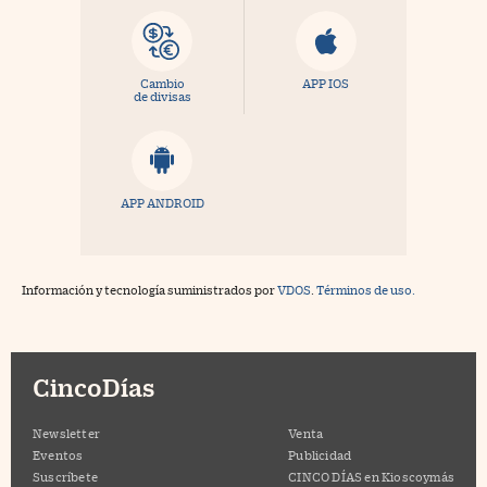
Cambio
APP IOS
de divisas
APP ANDROID
Información y tecnología suministrados por
VDOS
.
Términos de uso.
CincoDías
Newsletter
Venta
Eventos
Publicidad
Suscríbete
CINCO DÍAS en Kioscoymás