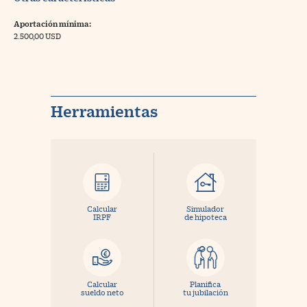
Aportación mínima:
2.500,00 USD
Herramientas
Calcular
Simulador
IRPF
de hipoteca
Calcular
Planifica
sueldo neto
tu jubilación