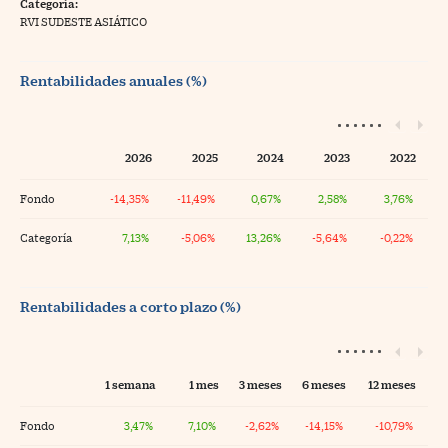
Categoría:
RVI SUDESTE ASIÁTICO
Rentabilidades anuales (%)
2026
2025
2024
2023
2022
Fondo
-14,35%
-11,49%
0,67%
2,58%
3,76%
Categoría
7,13%
-5,06%
13,26%
-5,64%
-0,22%
Rentabilidades a corto plazo (%)
1 semana
1 mes
3 meses
6 meses
12 meses
Fondo
3,47%
7,10%
-2,62%
-14,15%
-10,79%