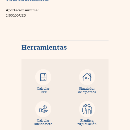
Aportación mínima:
2.500,00 USD
Herramientas
Calcular
Simulador
IRPF
de hipoteca
Calcular
Planifica
sueldo neto
tu jubilación