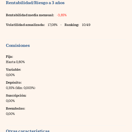
Rentabilidad/Riesgo a 3 años
Rentabilidad media mensual:
-3,85%
Volatilidad anualizada:
17,08%
-
Ranking:
10/49
Comisiones
Fija:
Hasta 0,80%
Variable:
0,00%
Depósito:
0,35% (Min: 0,003%)
Suscripción:
0,00%
Reembolso:
0,00%
Otras características