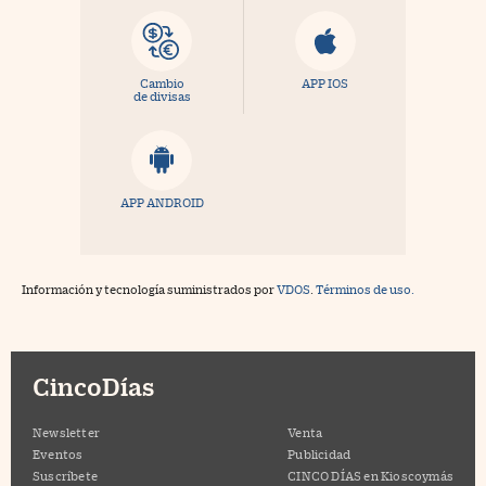
Cambio
APP IOS
de divisas
APP ANDROID
Información y tecnología suministrados por
VDOS
.
Términos de uso.
CincoDías
Newsletter
Venta
Eventos
Publicidad
Suscríbete
CINCO DÍAS en Kioscoymás