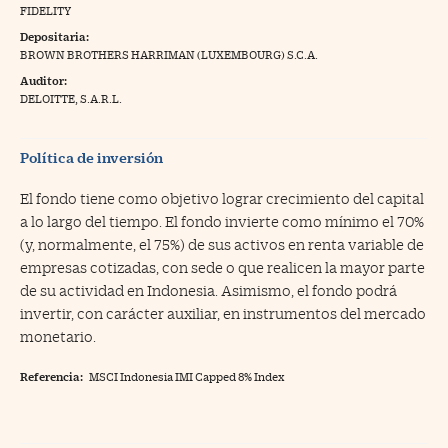
FIDELITY
na Trading
Depositaria:
BROWN BROTHERS HARRIMAN (LUXEMBOURG) S.C.A.
ventos
//foo
Auditor:
gue a Cinco Días
DELOITTE, S.A.R.L.
//foo
tros
//foo
Política de inversión
El fondo tiene como objetivo lograr crecimiento del capital
a lo largo del tiempo. El fondo invierte como mínimo el 70%
(y, normalmente, el 75%) de sus activos en renta variable de
empresas cotizadas, con sede o que realicen la mayor parte
de su actividad en Indonesia. Asimismo, el fondo podrá
invertir, con carácter auxiliar, en instrumentos del mercado
monetario.
Referencia:
MSCI Indonesia IMI Capped 8% Index