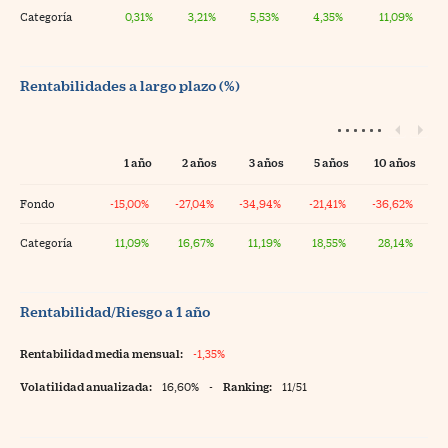
Categoría
0,31%
3,21%
5,53%
4,35%
11,09%
Rentabilidades a largo plazo (%)
1 año
2 años
3 años
5 años
10 años
Fondo
-15,00%
-27,04%
-34,94%
-21,41%
-36,62%
Categoría
11,09%
16,67%
11,19%
18,55%
28,14%
Rentabilidad/Riesgo a 1 año
Rentabilidad media mensual:
-1,35%
Volatilidad anualizada:
16,60%
-
Ranking:
11/51