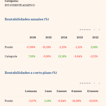
Categoría:
RVI SUDESTE ASIÁTICO
Rentabilidades anuales (%)
2026
2025
2024
2023
2022
Fondo
-17,99%
-15,19%
-2,23%
-1,21%
2,09%
Categoría
7,36%
-5,06%
13,26%
-5,64%
-0,22%
Rentabilidades a corto plazo (%)
1 semana
1 mes
3 meses
6 meses
12 meses
Fondo
-2,07%
2,19%
-6,94%
-16,96%
-15,00%