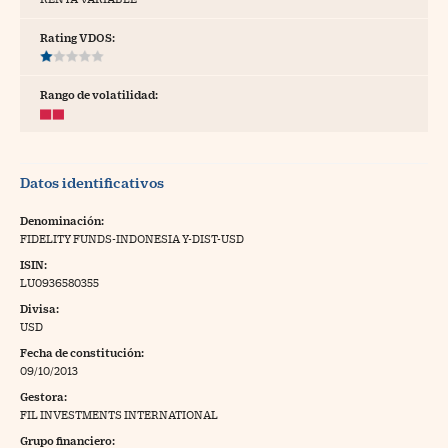
tras
Rating VDOS:
Rango de volatilidad:
ídeos
togalerías
Datos identificativos
fografías
torrelatos
Denominación:
FIDELITY FUNDS-INDONESIA Y-DIST-USD
ewsletter
ISIN:
LU0936580355
Divisa:
USD
Fecha de constitución:
artlife
//foo
09/10/2013
Gestora:
rritorio Pyme
//foo
FIL INVESTMENTS INTERNATIONAL
gal
Grupo financiero: