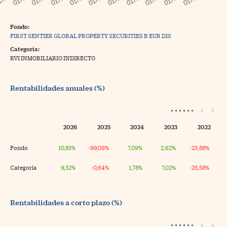
Fondo:
FIRST SENTIER GLOBAL PROPERTY SECURITIES B EUR DIS
Categoría:
RVI INMOBILIARIO INDIRECTO
Rentabilidades anuales (%)
2026
2025
2024
2023
2022
Fondo
10,83%
-99,09%
7,09%
2,62%
-23,88%
Categoría
9,32%
-0,64%
1,78%
7,02%
-25,58%
Rentabilidades a corto plazo (%)