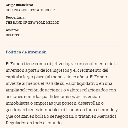
Grupo financiero:
na Trading
COLONIAL FIRST STATE GROUP
Depositaria:
ventos
//foo
THE BANK OF NEW YORK MELLON
gue a Cinco Días
//foo
Auditor:
DELOITTE
tros
//foo
Política de inversión
El Fondo tiene como objetivo lograr un rendimiento de la
inversión a partir de los ingresos y el crecimiento del
capital a largo plazo (al menos cinco años). El Fondo
invierte al menos el 70 % de su Valor liquidativo en una
amplia selección de acciones o valores relacionados con
acciones emitidos por fideicomisos de inversión
inmobiliaria o empresas que poseen, desarrollan o
gestionan bienes inmuebles ubicados en todo el mundo y
que cotizan en bolsa o se negocian. o tratan en Mercados
Regulados en todo el mundo.