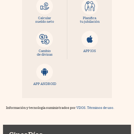
Calcular
Planifica
sueldo neto
tu jubilación
Cambio
APP IOS
de divisas
APP ANDROID
Información y tecnología suministrados por
VDOS
.
Términos de uso.