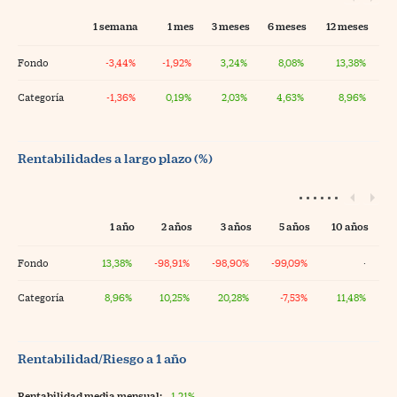
1 semana
1 mes
3 meses
6 meses
12 meses
Fondo
-3,44%
-1,92%
3,24%
8,08%
13,38%
Categoría
-1,36%
0,19%
2,03%
4,63%
8,96%
Rentabilidades a largo plazo (%)
1 año
2 años
3 años
5 años
10 años
Fondo
13,38%
-98,91%
-98,90%
-99,09%
·
Categoría
8,96%
10,25%
20,28%
-7,53%
11,48%
Rentabilidad/Riesgo a 1 año
Rentabilidad media mensual:
1,21%