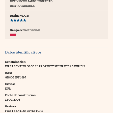
RVI INMOBILIARIO INDIRECTO
RENTA VARIABLE
tras
Rating VDOS:
ídeos
Rango de volatilidad:
togalerías
fografías
Datos identificativos
torrelatos
Denominación:
ewsletter
FIRST SENTIER GLOBAL PROPERTY SECURITIES B EUR DIS
ISIN:
GB00B2PF4897
Divisa:
EUR
artlife
//foo
Fecha de constitución:
12/09/2006
rritorio Pyme
//foo
Gestora:
gal
FIRST SENTIER INVESTORS