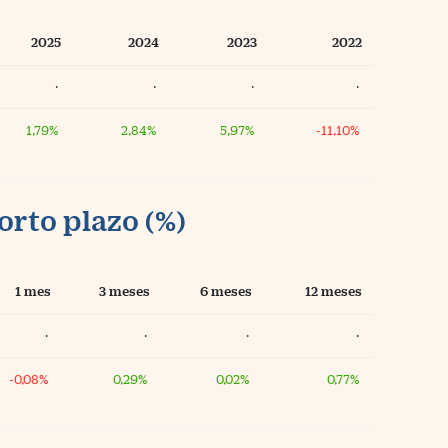
2025
2024
2023
2022
·
·
·
·
1,79%
2,84%
5,97%
-11,10%
orto plazo (%)
1 mes
3 meses
6 meses
12 meses
·
·
·
·
-0,08%
0,29%
0,02%
0,77%