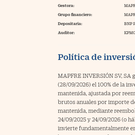
Gestora:
MAPF
Grupo financiero:
MAP
Depositaria:
BNP 
Auditor:
KPMG
Política de invers
MAPFRE INVERSIÓN SV, SA gar
(28/09/2026) el 100% de la inv
mantenida, ajustada por reem
brutos anuales por importe del
mantenida, mediante reembols
24/09/2025 y 24/09/2026 (o háb
invierte fundamentalmente en