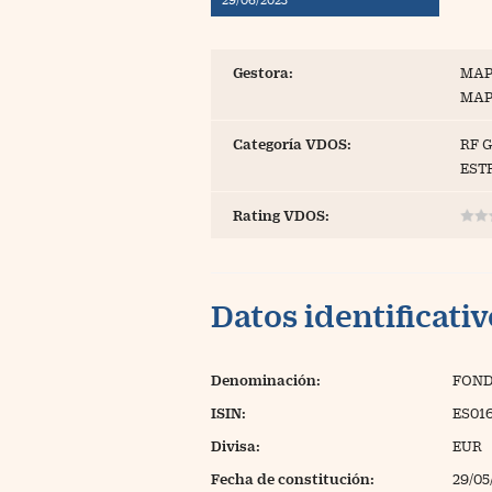
Blogs
Extras
Gestora:
MAP
MAP
Categoría VDOS:
RF 
EST
Rating VDOS:
Datos identificati
Denominación:
FOND
ISIN:
ES01
Divisa:
EUR
Fecha de constitución:
29/05