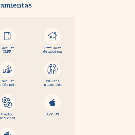
ramientas
Calcular
Simulador
IRPF
de hipoteca
Calcular
Planifica
ueldo neto
tu jubilación
Cambio
APP IOS
de divisas