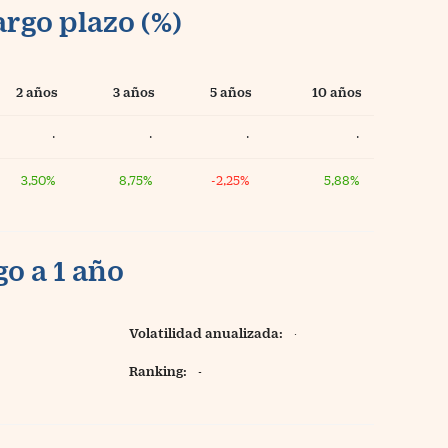
argo plazo (%)
2 años
3 años
5 años
10 años
·
·
·
·
3,50%
8,75%
-2,25%
5,88%
o a 1 año
Volatilidad anualizada:
·
Ranking:
-