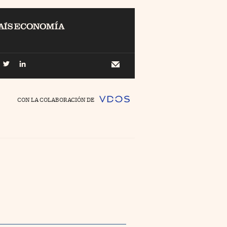
EL
Buscar
 Economía
Newsletter
//foo
CON LA COLABORACIÓN DE
o Pyme
//foo
ing
//foo
nco Días
//foo
//foo