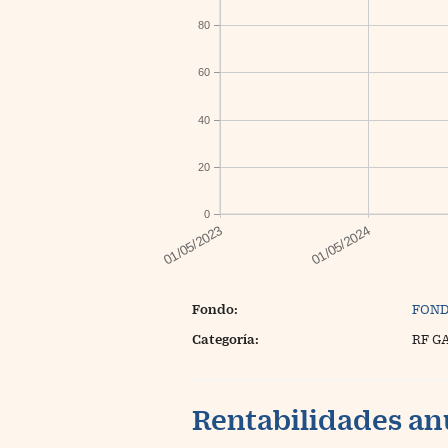
80
60
40
20
0
Fondo:
FOND
Categoría:
RF G
Rentabilidades an