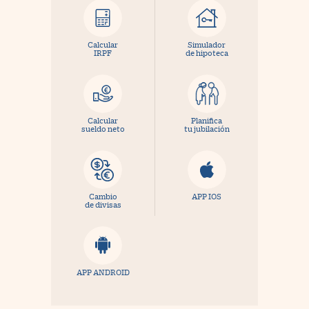
Calcular
Simulador
IRPF
de hipoteca
Calcular
Planifica
sueldo neto
tu jubilación
Cambio
APP IOS
de divisas
APP ANDROID