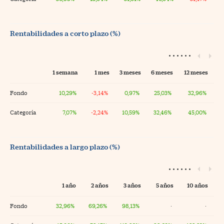
Rentabilidades a corto plazo (%)
1 semana
1 mes
3 meses
6 meses
12 meses
Fondo
10,29%
-3,14%
0,97%
25,03%
32,96%
Categoría
7,07%
-2,24%
10,59%
32,46%
45,00%
Rentabilidades a largo plazo (%)
1 año
2 años
3 años
5 años
10 años
Fondo
32,96%
69,26%
98,13%
·
·