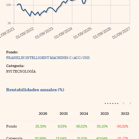
100
50
Fondo:
FRANKLIN INTELLIGENT MACHINES C (ACC) USD
Categoría:
RVI TECNOLOGÍA
Rentabilidades anuales (%)
2026
2025
2024
2023
2022
Fondo
25,33%
9,53%
36,02%
33,10%
-30,32%
Categoría
30,99%
13,04%
31,01%
40,04%
-31,17%