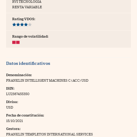
RVI TECNOLOGÍA
RENTA VARIABLE
tras
Rating VDOS:
ídeos
Rango de volatilidad:
togalerías
fografías
Datos identificativos
torrelatos
Denominación:
ewsletter
FRANKLIN INTELLIGENT MACHINES C (ACC) USD
ISIN:
LU2387455350
Divisa:
USD
artlife
//foo
Fecha de constitución:
15/10/2021
rritorio Pyme
//foo
Gestora:
gal
FRANKLIN TEMPLETON INTERNATIONAL SERVICES