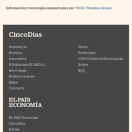
Información y tecnología suministrados por
VDOS
.
Términos de uso.
CincoDías
Newsletter
Venta
Eventos
Publicidad
Suscríbete
CINCO DÍAS en Kioscoymás
© Ediciones EL PAÍS s.l.
Índice
Aviso legal
RSS
Política cookies
Mapa
Contacto
EL PAÍS Economía
CincoDías
Retina