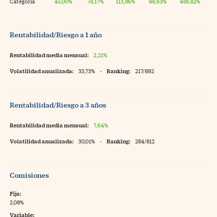
Categoría
45,00%
78,17%
113,86%
98,63%
488,82%
Rentabilidad/Riesgo a 1 año
Rentabilidad media mensual:
2,21%
Volatilidad anualizada:
33,73%
-
Ranking:
217/892
Rentabilidad/Riesgo a 3 años
Rentabilidad media mensual:
7,64%
Volatilidad anualizada:
30,01%
-
Ranking:
284/812
Comisiones
Fija:
2,08%
Variable: