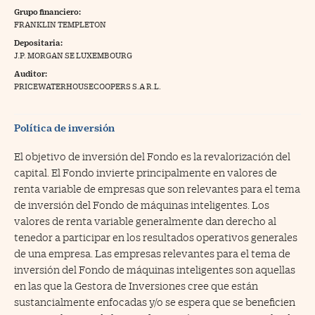
Grupo financiero:
na Trading
FRANKLIN TEMPLETON
Depositaria:
ventos
//foo
J.P. MORGAN SE LUXEMBOURG
gue a Cinco Días
//foo
Auditor:
PRICEWATERHOUSECOOPERS S.A R.L.
tros
//foo
Política de inversión
El objetivo de inversión del Fondo es la revalorización del
capital. El Fondo invierte principalmente en valores de
renta variable de empresas que son relevantes para el tema
de inversión del Fondo de máquinas inteligentes. Los
valores de renta variable generalmente dan derecho al
tenedor a participar en los resultados operativos generales
de una empresa. Las empresas relevantes para el tema de
inversión del Fondo de máquinas inteligentes son aquellas
en las que la Gestora de Inversiones cree que están
sustancialmente enfocadas y/o se espera que se beneficien