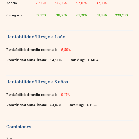
Fondo
-67,96%
-96,95%
-97,10%
-97,50%
·
Categoría
22,17%
38,07%
61,01%
78,65%
226,23%
Rentabilidad/Riesgo a 1 año
Rentabilidad media mensual:
-6,59%
Volatilidad anualizada:
54,90%
-
Ranking:
1/1404
Rentabilidad/Riesgo a 3 años
Rentabilidad media mensual:
-9,17%
Volatilidad anualizada:
53,87%
-
Ranking:
1/1156
Comisiones
Fija: