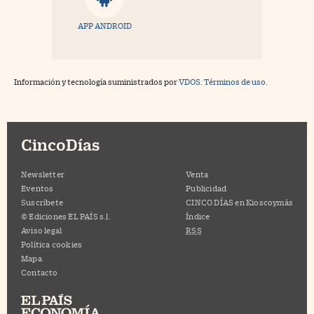
APP ANDROID
Información y tecnología suministrados por
VDOS
.
Términos de uso.
CincoDías
Newsletter
Venta
Eventos
Publicidad
Suscríbete
CINCO DÍAS en Kioscoymás
© Ediciones EL PAÍS s.l.
Índice
Aviso legal
RSS
Política cookies
Mapa
Contacto