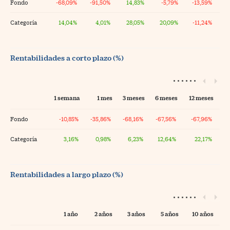
Fondo
-68,09%
-91,50%
14,83%
-5,79%
-13,59%
Categoría
14,04%
4,01%
28,05%
20,09%
-11,24%
Rentabilidades a corto plazo (%)
1 semana
1 mes
3 meses
6 meses
12 meses
Fondo
-10,85%
-35,86%
-68,16%
-67,56%
-67,96%
Categoría
3,16%
0,98%
6,23%
12,64%
22,17%
Rentabilidades a largo plazo (%)
1 año
2 años
3 años
5 años
10 años