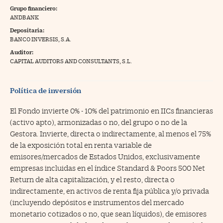
Grupo financiero:
na Trading
ANDBANK
Depositaria:
ventos
//foo
BANCO INVERSIS, S.A.
gue a Cinco Días
//foo
Auditor:
CAPITAL AUDITORS AND CONSULTANTS, S.L.
tros
//foo
Política de inversión
El Fondo invierte 0% - 10% del patrimonio en IICs financieras
(activo apto), armonizadas o no, del grupo o no de la
Gestora. Invierte, directa o indirectamente, al menos el 75%
de la exposición total en renta variable de
emisores/mercados de Estados Unidos, exclusivamente
empresas incluidas en el índice Standard & Poors 500 Net
Return de alta capitalización, y el resto, directa o
indirectamente, en activos de renta fija pública y/o privada
(incluyendo depósitos e instrumentos del mercado
monetario cotizados o no, que sean líquidos), de emisores