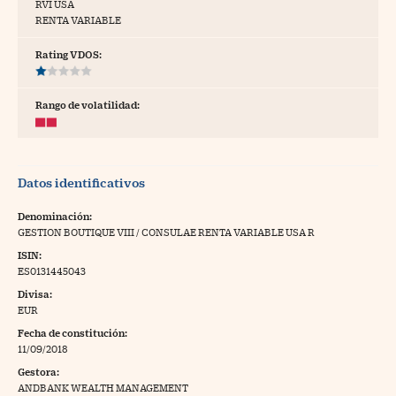
RVI USA
RENTA VARIABLE
tras
Rating VDOS:
ídeos
Rango de volatilidad:
togalerías
fografías
Datos identificativos
torrelatos
Denominación:
ewsletter
GESTION BOUTIQUE VIII / CONSULAE RENTA VARIABLE USA R
ISIN:
ES0131445043
Divisa:
EUR
artlife
//foo
Fecha de constitución:
11/09/2018
rritorio Pyme
//foo
Gestora:
gal
ANDBANK WEALTH MANAGEMENT