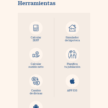
Herramientas
Calcular
Simulador
IRPF
de hipoteca
Calcular
Planifica
sueldo neto
tu jubilación
Cambio
APP IOS
de divisas