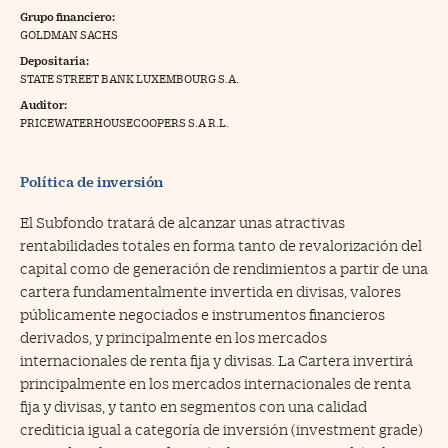
Grupo financiero:
na Trading
GOLDMAN SACHS
Depositaria:
ventos
//foo
STATE STREET BANK LUXEMBOURG S.A.
gue a Cinco Días
//foo
Auditor:
PRICEWATERHOUSECOOPERS S.A R.L.
tros
//foo
Política de inversión
El Subfondo tratará de alcanzar unas atractivas
rentabilidades totales en forma tanto de revalorización del
capital como de generación de rendimientos a partir de una
cartera fundamentalmente invertida en divisas, valores
públicamente negociados e instrumentos financieros
derivados, y principalmente en los mercados
internacionales de renta fija y divisas. La Cartera invertirá
principalmente en los mercados internacionales de renta
fija y divisas, y tanto en segmentos con una calidad
crediticia igual a categoría de inversión (investment grade)