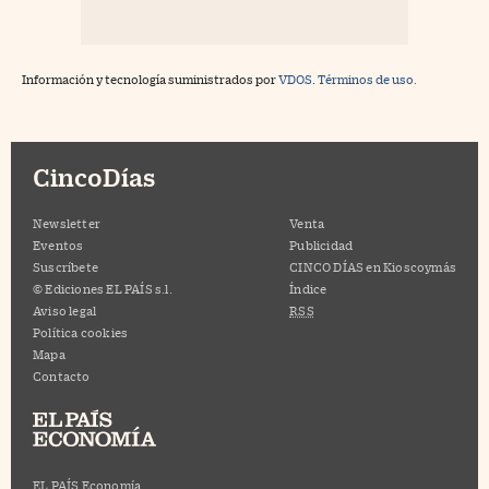
Información y tecnología suministrados por
VDOS
.
Términos de uso.
CincoDías
Newsletter
Venta
Eventos
Publicidad
Suscríbete
CINCO DÍAS en Kioscoymás
© Ediciones EL PAÍS s.l.
Índice
Aviso legal
RSS
Política cookies
Mapa
Contacto
EL PAÍS Economía