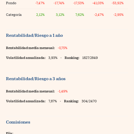
Fondo
-7,47%
-17,74%
-17,53%
-41,03%
-53,92%
Categoría
2,12%
3,12%
7,62%
-2,47%
-2,95%
Rentabilidad/Riesgo a 1 año
Rentabilidad media mensual:
-0,75%
Volatilidad anualizada:
3,93%
-
Ranking:
1827/2849
Rentabilidad/Riesgo a 3 años
Rentabilidad media mensual:
-1,49%
Volatilidad anualizada:
7,87%
-
Ranking:
304/2470
Comisiones
Fija: