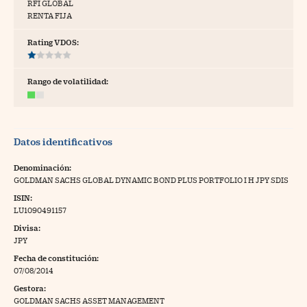
RFI GLOBAL
RENTA FIJA
tras
Rating VDOS:
ídeos
Rango de volatilidad:
togalerías
fografías
Datos identificativos
torrelatos
Denominación:
ewsletter
GOLDMAN SACHS GLOBAL DYNAMIC BOND PLUS PORTFOLIO I H JPY SDIS
ISIN:
LU1090491157
Divisa:
JPY
artlife
//foo
Fecha de constitución:
07/08/2014
rritorio Pyme
//foo
Gestora:
gal
GOLDMAN SACHS ASSET MANAGEMENT