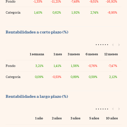
Fondo
-1,33%
-11,21%
-7,48%
-9,51%
-16,92%
Categoría
1,40%
0,62%
1,92%
2,74%
-8,95%
Rentabilidades a corto plazo (%)
1 semana
1 mes
3 meses
6 meses
12 meses
Fondo
3,21%
1,41%
1,56%
-0,76%
-7,47%
Categoría
0,09%
-0,53%
0,89%
0,59%
2,12%
Rentabilidades a largo plazo (%)
1 año
2 años
3 años
5 años
10 años