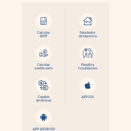
Calcular
Simulador
IRPF
de hipoteca
Calcular
Planifica
sueldo neto
tu jubilación
Cambio
APP IOS
de divisas
APP ANDROID