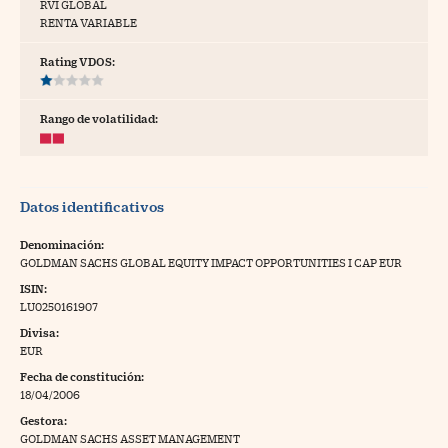
RVI GLOBAL
RENTA VARIABLE
tras
Rating VDOS:
ídeos
Rango de volatilidad:
togalerías
fografías
Datos identificativos
torrelatos
Denominación:
ewsletter
GOLDMAN SACHS GLOBAL EQUITY IMPACT OPPORTUNITIES I CAP EUR
ISIN:
LU0250161907
Divisa:
EUR
artlife
//foo
Fecha de constitución:
18/04/2006
rritorio Pyme
//foo
Gestora:
gal
GOLDMAN SACHS ASSET MANAGEMENT