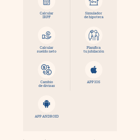
Calcular
Simulador
IRPF
de hipoteca
Calcular
Planifica
sueldo neto
tu jubilación
Cambio
APP IOS
de divisas
APP ANDROID