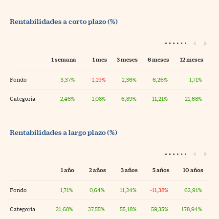
Rentabilidades a corto plazo (%)
1 semana
1 mes
3 meses
6 meses
12 meses
Fondo
3,37%
-1,19%
2,36%
6,26%
1,71%
Categoría
2,46%
1,08%
6,89%
11,21%
21,68%
Rentabilidades a largo plazo (%)
1 año
2 años
3 años
5 años
10 años
Fondo
1,71%
0,64%
11,24%
-11,38%
62,91%
Categoría
21,68%
37,55%
55,18%
59,35%
178,94%