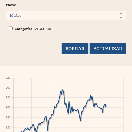
Plazo:
Categoría:
RVI GLOBAL
220
200
180
160
140
120