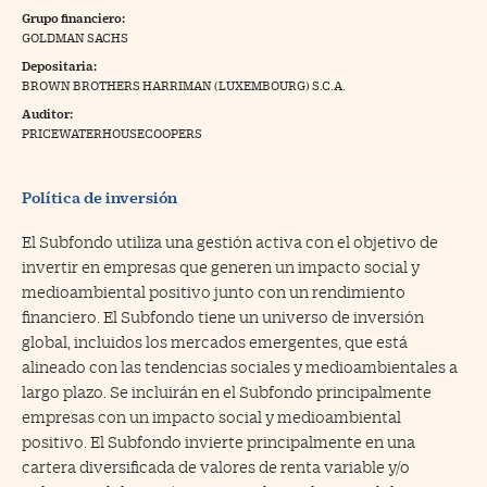
Grupo financiero:
na Trading
GOLDMAN SACHS
Depositaria:
ventos
//foo
BROWN BROTHERS HARRIMAN (LUXEMBOURG) S.C.A.
gue a Cinco Días
//foo
Auditor:
PRICEWATERHOUSECOOPERS
tros
//foo
Política de inversión
El Subfondo utiliza una gestión activa con el objetivo de
invertir en empresas que generen un impacto social y
medioambiental positivo junto con un rendimiento
financiero. El Subfondo tiene un universo de inversión
global, incluidos los mercados emergentes, que está
alineado con las tendencias sociales y medioambientales a
largo plazo. Se incluirán en el Subfondo principalmente
empresas con un impacto social y medioambiental
positivo. El Subfondo invierte principalmente en una
cartera diversificada de valores de renta variable y/o