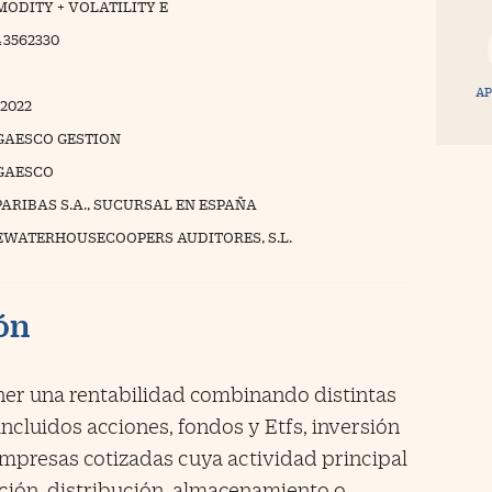
ODITY + VOLATILITY E
43562330
AP
/2022
GAESCO GESTION
GAESCO
PARIBAS S.A., SUCURSAL EN ESPAÑA
EWATERHOUSECOOPERS AUDITORES, S.L.
ión
ner una rentabilidad combinando distintas
incluidos acciones, fondos y Etfs, inversión
empresas cotizadas cuya actividad principal
cción, distribución, almacenamiento o