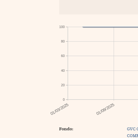
100
80
60
40
20
0
Fondo:
GVC 
COMM