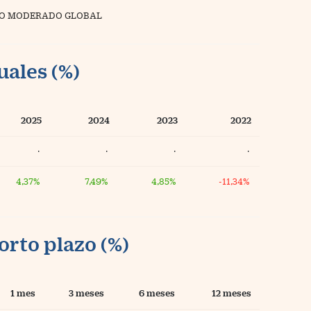
O MODERADO GLOBAL
uales (%)
2025
2024
2023
2022
·
·
·
·
4,37%
7,49%
4,85%
-11,34%
orto plazo (%)
1 mes
3 meses
6 meses
12 meses