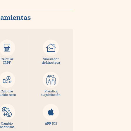
ramientas
Calcular
Simulador
IRPF
de hipoteca
Calcular
Planifica
ueldo neto
tu jubilación
Cambio
APP IOS
de divisas