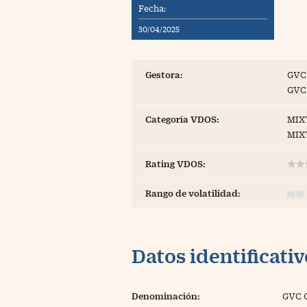
Fecha:
Blogs
30/04/2025
Extras
Gestora:
GVC
GVC
Categoría VDOS:
MIX
MIX
Rating VDOS:
Rango de volatilidad:
Datos identificati
Denominación:
GVC 