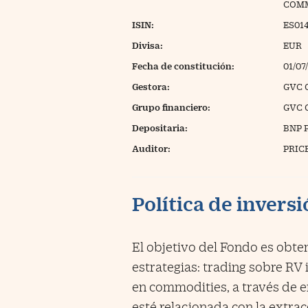
COMM
ISIN:
ES01
Divisa:
EUR
Fecha de constitución:
01/07
Gestora:
GVC 
Grupo financiero:
GVC 
Depositaria:
BNP 
Auditor:
PRIC
Política de invers
El objetivo del Fondo es obte
estrategias: trading sobre RV 
en commodities, a través de 
esté relacionada con la extra