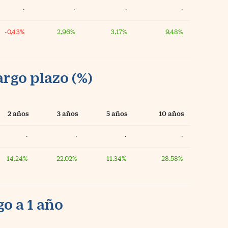
·
·
·
·
-0,43%
2,96%
3,17%
9,48%
argo plazo (%)
2 años
3 años
5 años
10 años
·
·
·
·
14,24%
22,02%
11,34%
28,58%
o a 1 año