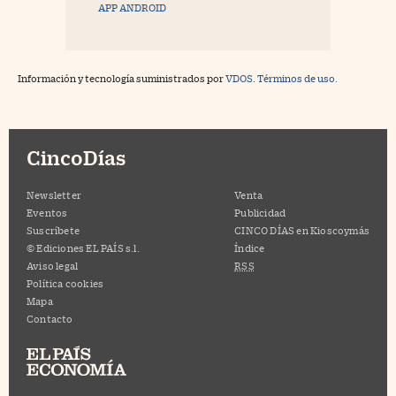
APP ANDROID
Información y tecnología suministrados por
VDOS
.
Términos de uso.
CincoDías
Newsletter
Venta
Eventos
Publicidad
Suscríbete
CINCO DÍAS en Kioscoymás
© Ediciones EL PAÍS s.l.
Índice
Aviso legal
RSS
Política cookies
Mapa
Contacto