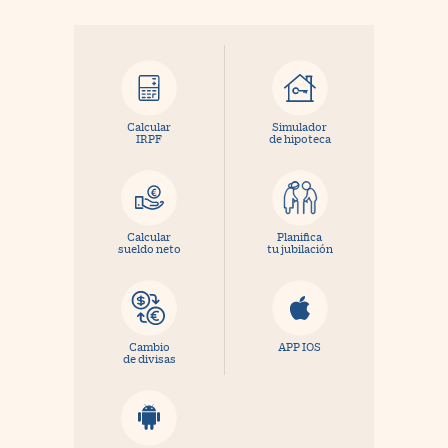
Calcular
Simulador
IRPF
de hipoteca
Calcular
Planifica
sueldo neto
tu jubilación
Cambio
APP IOS
de divisas