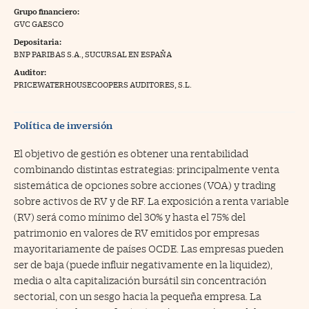
Grupo financiero:
na Trading
GVC GAESCO
Depositaria:
ventos
//foo
BNP PARIBAS S.A., SUCURSAL EN ESPAÑA
gue a Cinco Días
//foo
Auditor:
PRICEWATERHOUSECOOPERS AUDITORES, S.L.
tros
//foo
Política de inversión
El objetivo de gestión es obtener una rentabilidad
combinando distintas estrategias: principalmente venta
sistemática de opciones sobre acciones (VOA) y trading
sobre activos de RV y de RF. La exposición a renta variable
(RV) será como mínimo del 30% y hasta el 75% del
patrimonio en valores de RV emitidos por empresas
mayoritariamente de países OCDE. Las empresas pueden
ser de baja (puede influir negativamente en la liquidez),
media o alta capitalización bursátil sin concentración
sectorial, con un sesgo hacia la pequeña empresa. La