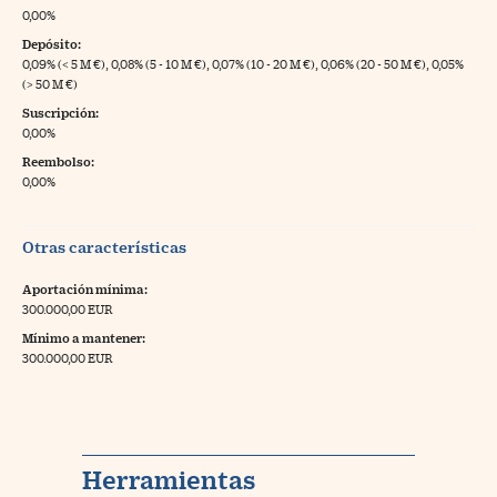
0,00%
Depósito:
0,09% (< 5 M €), 0,08% (5 - 10 M €), 0,07% (10 - 20 M €), 0,06% (20 - 50 M €), 0,05%
(> 50 M €)
Suscripción:
0,00%
Reembolso:
0,00%
Otras características
Aportación mínima:
300.000,00 EUR
Mínimo a mantener:
300.000,00 EUR
Herramientas