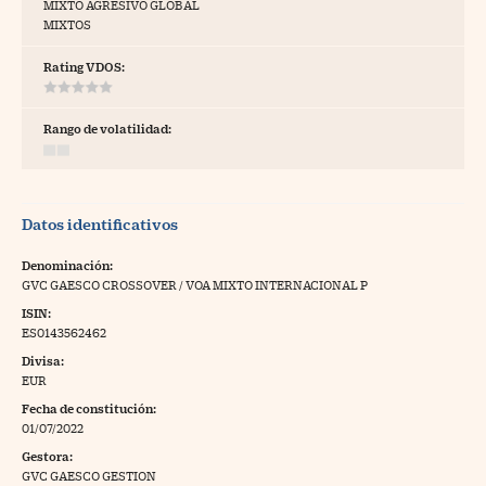
MIXTO AGRESIVO GLOBAL
MIXTOS
tras
Rating VDOS:
ídeos
Rango de volatilidad:
togalerías
fografías
Datos identificativos
torrelatos
Denominación:
ewsletter
GVC GAESCO CROSSOVER / VOA MIXTO INTERNACIONAL P
ISIN:
ES0143562462
Divisa:
EUR
artlife
//foo
Fecha de constitución:
01/07/2022
rritorio Pyme
//foo
Gestora:
gal
GVC GAESCO GESTION