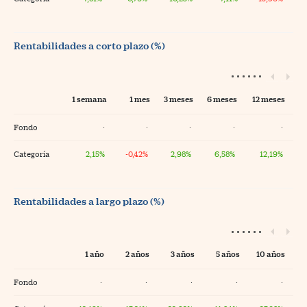
Rentabilidades a corto plazo (%)
1 semana
1 mes
3 meses
6 meses
12 meses
Fondo
·
·
·
·
·
Categoría
2,15%
-0,42%
2,98%
6,58%
12,19%
Rentabilidades a largo plazo (%)
1 año
2 años
3 años
5 años
10 años
Fondo
·
·
·
·
·