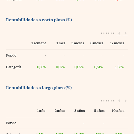
Rentabilidades a corto plazo (%)
1 semana
1 mes
3 meses
6 meses
12 meses
Fondo
·
·
·
·
·
Categoría
0,08%
0,02%
0,65%
0,51%
1,58%
Rentabilidades a largo plazo (%)
1 año
2 años
3 años
5 años
10 años
Fondo
·
·
·
·
·