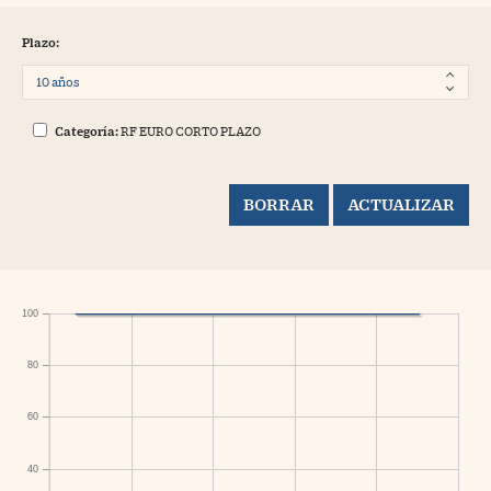
Plazo:
Categoría:
RF EURO CORTO PLAZO
100
80
60
40