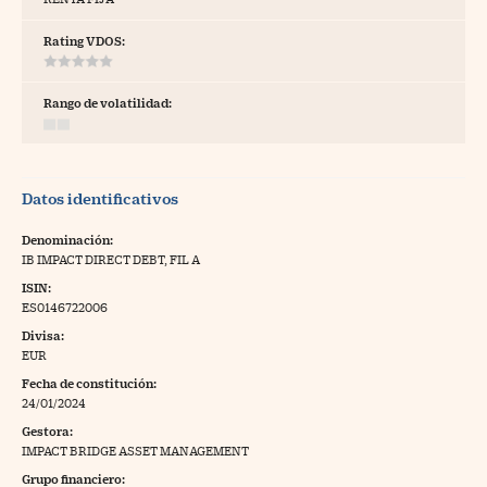
tras
Rating VDOS:
Rango de volatilidad:
ídeos
togalerías
Datos identificativos
fografías
torrelatos
Denominación:
IB IMPACT DIRECT DEBT, FIL A
ewsletter
ISIN:
ES0146722006
Divisa:
EUR
Fecha de constitución:
artlife
//foo
24/01/2024
Gestora:
rritorio Pyme
//foo
IMPACT BRIDGE ASSET MANAGEMENT
gal
Grupo financiero: