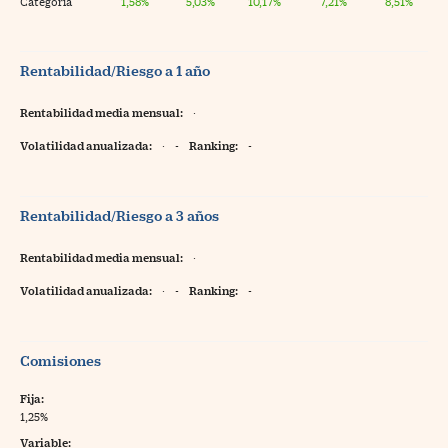
Categoría
1,58%
5,03%
10,17%
7,21%
8,51%
Rentabilidad/Riesgo a 1 año
Rentabilidad media mensual:
·
Volatilidad anualizada:
·
-
Ranking:
-
Rentabilidad/Riesgo a 3 años
Rentabilidad media mensual:
·
Volatilidad anualizada:
·
-
Ranking:
-
Comisiones
Fija:
1,25%
Variable: