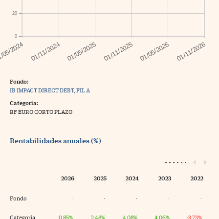
20
0
Fondo:
IB IMPACT DIRECT DEBT, FIL A
Categoría:
RF EURO CORTO PLAZO
Rentabilidades anuales (%)
2026
2025
2024
2023
2022
Fondo
·
·
·
·
·
Categoría
0,85%
2,48%
4,08%
4,06%
-3,73%