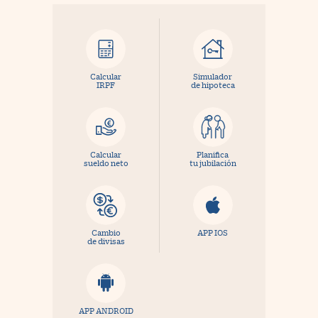
Calcular
Simulador
IRPF
de hipoteca
Calcular
Planifica
sueldo neto
tu jubilación
Cambio
APP IOS
de divisas
APP ANDROID