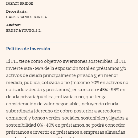
IMPACT BRIDGE
na Trading
Depositaria:
CACEIS BANK SPAIN S.A.
ventos
//foo
Auditor:
gue a Cinco Días
ERNST & YOUNG, S.L.
//foo
tros
//foo
Política de inversión
El FIL tiene como objetivo inversiones sostenibles. El FIL
invierte 80% - 95% de la exposición total en préstamos y/o
activos de deuda principalmente privada y, en menor
medida, pública, cotizada o no (máximo 70% en activos no
cotizados: deuda y préstamos), en concreto: 45% - 95% en
deuda privada/pública, cotizada o no, que tenga
consideración de valor negociable, incluyendo deuda
subordinada (derecho de cobro posterior a acreedores
comunes) y bonos verdes, sociales, sostenibles y ligados a
sostenibilidad 0% - 40% en préstamos: se podrá conceder
préstamos e invertir en préstamos a empresas alineadas