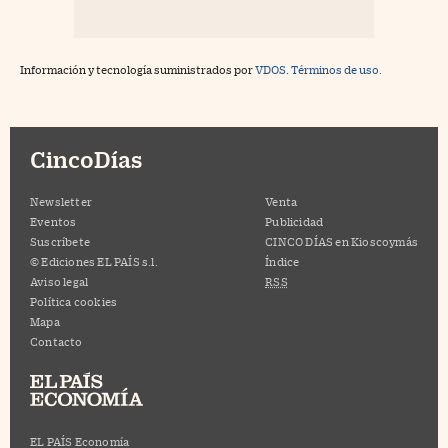
Información y tecnología suministrados por
VDOS
.
Términos de uso.
CincoDías
Newsletter
Venta
Eventos
Publicidad
Suscríbete
CINCO DÍAS en Kioscoymás
© Ediciones EL PAÍS s.l.
Índice
Aviso legal
RSS
Política cookies
Mapa
Contacto
EL PAÍS Economía