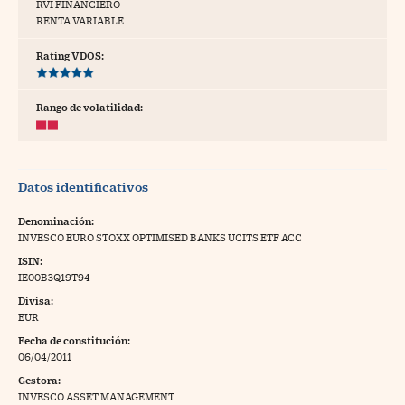
RVI FINANCIERO
RENTA VARIABLE
tras
Rating VDOS:
ídeos
Rango de volatilidad:
togalerías
fografías
Datos identificativos
torrelatos
Denominación:
ewsletter
INVESCO EURO STOXX OPTIMISED BANKS UCITS ETF ACC
ISIN:
IE00B3Q19T94
Divisa:
EUR
artlife
//foo
Fecha de constitución:
06/04/2011
rritorio Pyme
//foo
Gestora:
gal
INVESCO ASSET MANAGEMENT