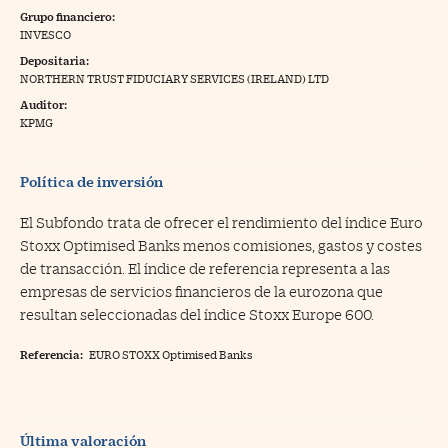
Grupo financiero:
na Trading
INVESCO
Depositaria:
ventos
//foo
NORTHERN TRUST FIDUCIARY SERVICES (IRELAND) LTD
gue a Cinco Días
//foo
Auditor:
KPMG
tros
//foo
Política de inversión
El Subfondo trata de ofrecer el rendimiento del índice Euro
Stoxx Optimised Banks menos comisiones, gastos y costes
de transacción. El índice de referencia representa a las
empresas de servicios financieros de la eurozona que
resultan seleccionadas del índice Stoxx Europe 600.
Referencia:
EURO STOXX Optimised Banks
Última valoración