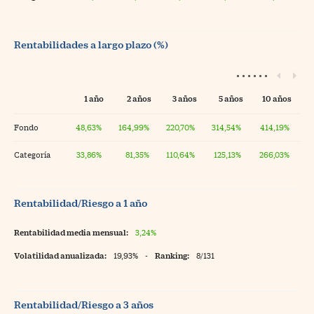
Rentabilidades a largo plazo (%)
1 año
2 años
3 años
5 años
10 años
Fondo
48,63%
164,99%
220,70%
314,54%
414,19%
Categoría
33,86%
81,35%
110,64%
125,13%
266,03%
Rentabilidad/Riesgo a 1 año
Rentabilidad media mensual:
3,24%
Volatilidad anualizada:
19,93%
-
Ranking:
8/131
Rentabilidad/Riesgo a 3 años