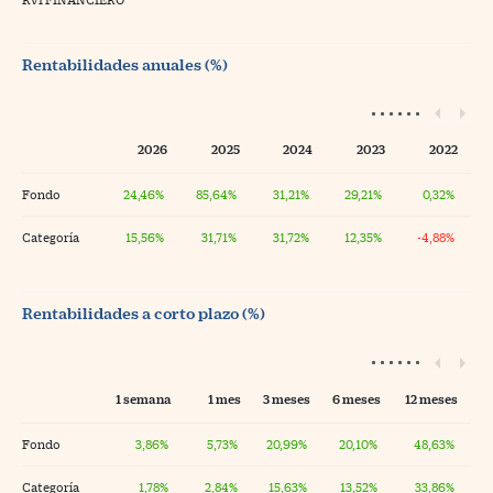
Rentabilidades anuales (%)
2026
2025
2024
2023
2022
Fondo
24,46%
85,64%
31,21%
29,21%
0,32%
Categoría
15,56%
31,71%
31,72%
12,35%
-4,88%
Rentabilidades a corto plazo (%)
1 semana
1 mes
3 meses
6 meses
12 meses
Fondo
3,86%
5,73%
20,99%
20,10%
48,63%
Categoría
1,78%
2,84%
15,63%
13,52%
33,86%