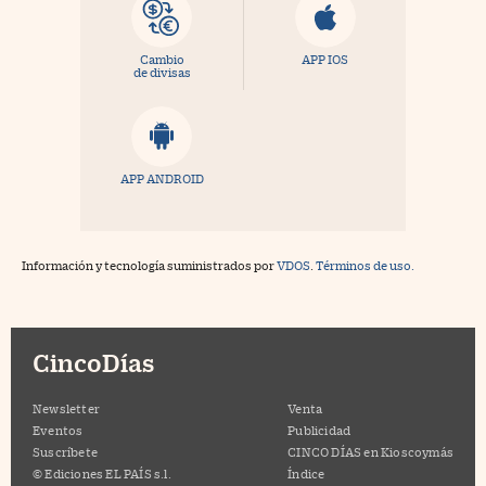
Cambio
APP IOS
de divisas
APP ANDROID
Información y tecnología suministrados por
VDOS
.
Términos de uso.
CincoDías
Newsletter
Venta
Eventos
Publicidad
Suscríbete
CINCO DÍAS en Kioscoymás
© Ediciones EL PAÍS s.l.
Índice