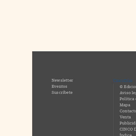
Newsletter
CincoDías
Eventos
© Edicio
Suscríbete
Aviso le
Política
Mapa
Contact
Venta
Publici
CINCO D
Índice