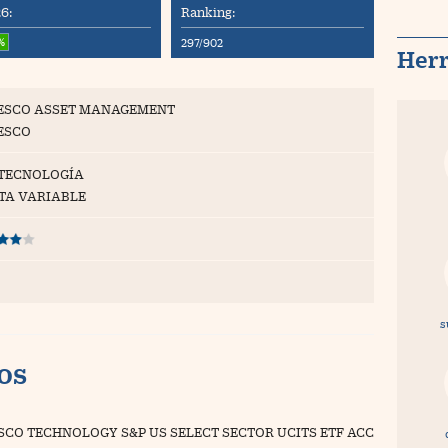
6:
Ranking:
%
297/902
Her
ESCO ASSET MANAGEMENT
ESCO
 TECNOLOGÍA
TA VARIABLE
s
vos
SCO TECHNOLOGY S&P US SELECT SECTOR UCITS ETF ACC