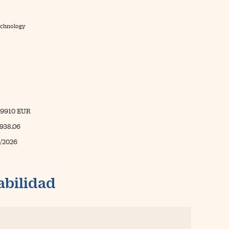
echnology
19910 EUR
.938,06
/2026
abilidad