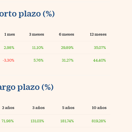
orto plazo (%)
1 mes
3 meses
6 meses
12 meses
2,98%
11,10%
29,89%
35,07%
-3,30%
5,76%
31,27%
44,40%
argo plazo (%)
2 años
3 años
5 años
10 años
71,98%
131,03%
181,74%
819,28%