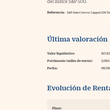
del índice S&P 500.
Referencia:
S&P Select Sector Capped 20% T
Última valoración
Valor liquidativo:
917,6
Patrimonio (miles de euros):
2.080
Fecha:
06/08
Evolución de Rent
Plazo: