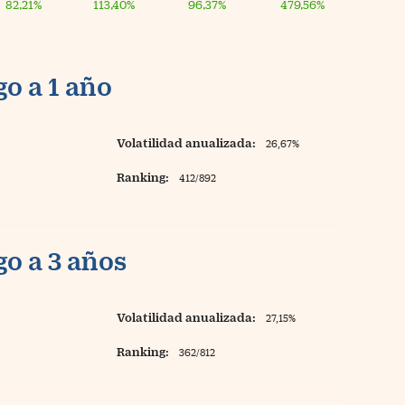
82,21%
113,40%
96,37%
479,56%
o a 1 año
Volatilidad anualizada:
26,67%
Ranking:
412/892
o a 3 años
Volatilidad anualizada:
27,15%
Ranking:
362/812