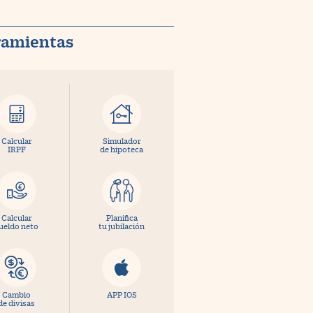
ramientas
Calcular
Simulador
IRPF
de hipoteca
Calcular
Planifica
ueldo neto
tu jubilación
Cambio
APP IOS
de divisas