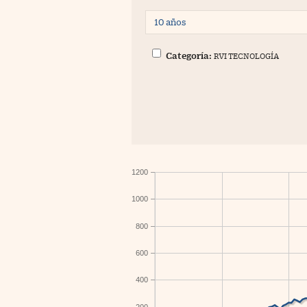
Categoría:
RVI TECNOLOGÍA
1200
1000
800
600
400
200