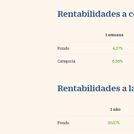
Rentabilidades a c
1 semana
Fondo
4,57%
Categoría
6,56%
Rentabilidades a l
1 año
Fondo
35,07%