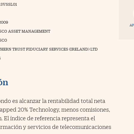
B3VSSL01
/2009
AP
SCO ASSET MANAGEMENT
SCO
HERN TRUST FIDUCIARY SERVICES (IRELAND) LTD
G
ión
ondo es alcanzar la rentabilidad total neta
 Capped 20% Technology, menos comisiones,
. El índice de referencia representa el
formación y servicios de telecomunicaciones