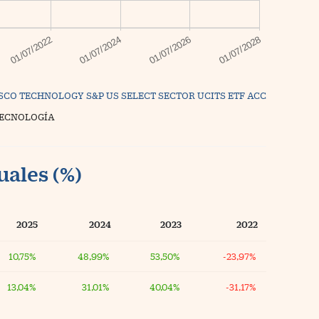
SCO TECHNOLOGY S&P US SELECT SECTOR UCITS ETF ACC
TECNOLOGÍA
uales (%)
2025
2024
2023
2022
10,75%
48,99%
53,50%
-23,97%
13,04%
31,01%
40,04%
-31,17%