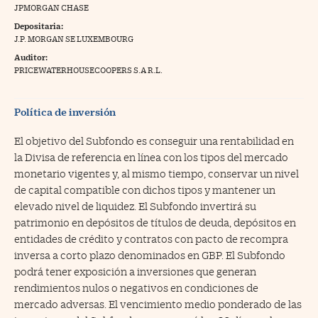
JPMORGAN CHASE
na Trading
Depositaria:
J.P. MORGAN SE LUXEMBOURG
ventos
//foo
Auditor:
gue a Cinco Días
PRICEWATERHOUSECOOPERS S.A R.L.
//foo
tros
//foo
Política de inversión
El objetivo del Subfondo es conseguir una rentabilidad en
la Divisa de referencia en línea con los tipos del mercado
monetario vigentes y, al mismo tiempo, conservar un nivel
de capital compatible con dichos tipos y mantener un
elevado nivel de liquidez. El Subfondo invertirá su
patrimonio en depósitos de títulos de deuda, depósitos en
entidades de crédito y contratos con pacto de recompra
inversa a corto plazo denominados en GBP. El Subfondo
podrá tener exposición a inversiones que generan
rendimientos nulos o negativos en condiciones de
mercado adversas. El vencimiento medio ponderado de las