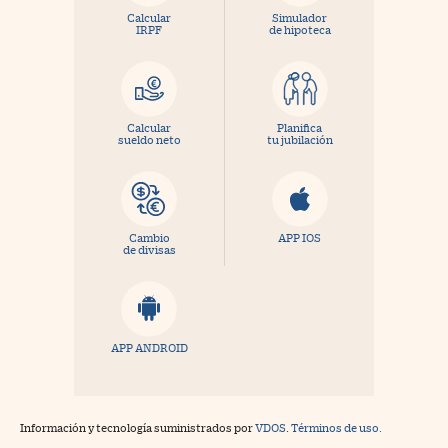
Calcular
Simulador
IRPF
de hipoteca
Calcular
Planifica
sueldo neto
tu jubilación
Cambio
APP IOS
de divisas
APP ANDROID
Información y tecnología suministrados por
VDOS
.
Términos de uso.