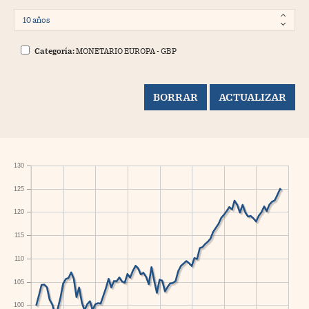
Categoría:
MONETARIO EUROPA - GBP
130
125
120
115
110
105
100