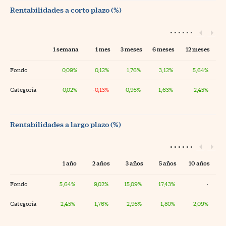
Rentabilidades a corto plazo (%)
1 semana
1 mes
3 meses
6 meses
12 meses
Fondo
0,09%
0,12%
1,76%
3,12%
5,64%
Categoría
0,02%
-0,13%
0,95%
1,63%
2,45%
Rentabilidades a largo plazo (%)
1 año
2 años
3 años
5 años
10 años
Fondo
5,64%
9,02%
15,09%
17,43%
·
Categoría
2,45%
1,76%
2,95%
1,80%
2,09%