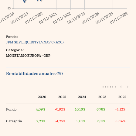
95
Fondo:
JPM GBP LIQUIDITY LVNAV C (ACC)
Categoría:
MONETARIO EUROPA - GBP
Rentabilidades anuales (%)
2026
2025
2024
2023
2022
Fondo
4,09%
-0,92%
10,16%
6,78%
-4,12%
Categoría
2,23%
-4,25%
5,61%
2,81%
-5,14%