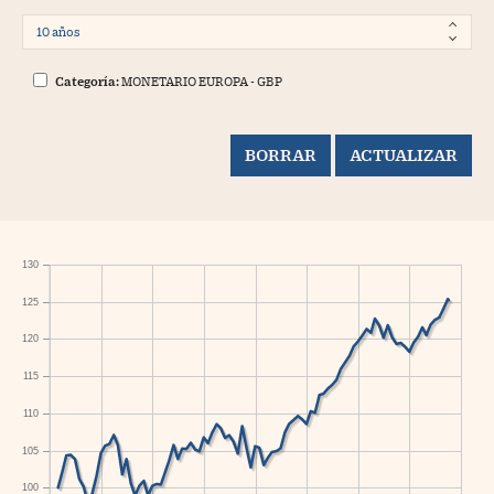
Categoría:
MONETARIO EUROPA - GBP
130
125
120
115
110
105
100