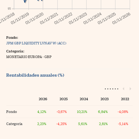
95
Fondo:
JPM GBP LIQUIDITY LVNAV W (ACC)
Categoría:
MONETARIO EUROPA - GBP
Rentabilidades anuales (%)
2026
2025
2024
2023
2022
Fondo
4,12%
-0,87%
10,21%
6,84%
-4,08%
Categoría
2,23%
-4,25%
5,61%
2,81%
-5,14%