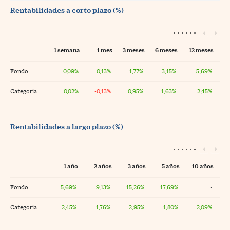
Rentabilidades a corto plazo (%)
1 semana
1 mes
3 meses
6 meses
12 meses
Fondo
0,09%
0,13%
1,77%
3,15%
5,69%
Categoría
0,02%
-0,13%
0,95%
1,63%
2,45%
Rentabilidades a largo plazo (%)
1 año
2 años
3 años
5 años
10 años
Fondo
5,69%
9,13%
15,26%
17,69%
·
Categoría
2,45%
1,76%
2,95%
1,80%
2,09%