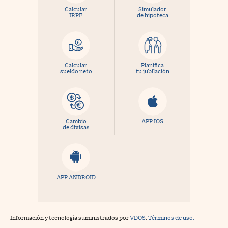
Calcular
Simulador
IRPF
de hipoteca
Calcular
Planifica
sueldo neto
tu jubilación
Cambio
APP IOS
de divisas
APP ANDROID
Información y tecnología suministrados por
VDOS
.
Términos de uso.