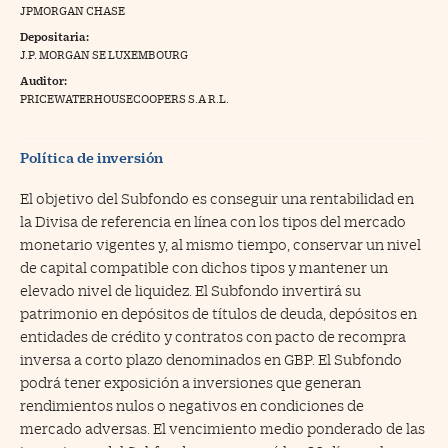
JPMORGAN CHASE
na Trading
Depositaria:
J.P. MORGAN SE LUXEMBOURG
ventos
//foo
Auditor:
gue a Cinco Días
PRICEWATERHOUSECOOPERS S.A R.L.
//foo
tros
//foo
Política de inversión
El objetivo del Subfondo es conseguir una rentabilidad en
la Divisa de referencia en línea con los tipos del mercado
monetario vigentes y, al mismo tiempo, conservar un nivel
de capital compatible con dichos tipos y mantener un
elevado nivel de liquidez. El Subfondo invertirá su
patrimonio en depósitos de títulos de deuda, depósitos en
entidades de crédito y contratos con pacto de recompra
inversa a corto plazo denominados en GBP. El Subfondo
podrá tener exposición a inversiones que generan
rendimientos nulos o negativos en condiciones de
mercado adversas. El vencimiento medio ponderado de las