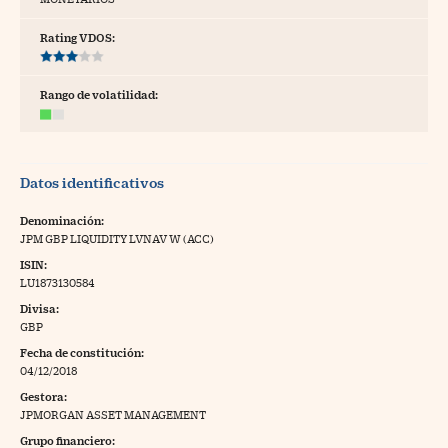
tras
Rating VDOS:
Rango de volatilidad:
ídeos
togalerías
Datos identificativos
fografías
torrelatos
Denominación:
JPM GBP LIQUIDITY LVNAV W (ACC)
ewsletter
ISIN:
LU1873130584
Divisa:
GBP
Fecha de constitución:
artlife
//foo
04/12/2018
Gestora:
rritorio Pyme
//foo
JPMORGAN ASSET MANAGEMENT
gal
Grupo financiero: