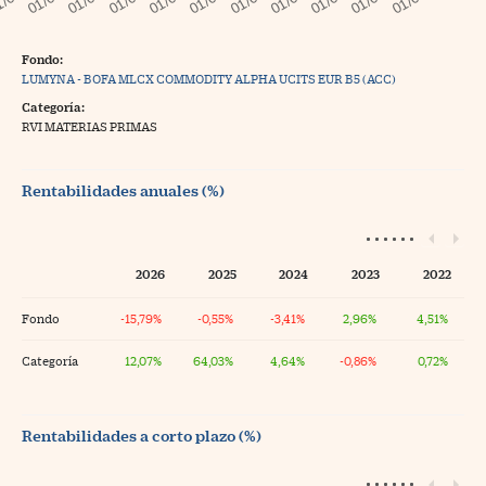
Fondo:
LUMYNA - BOFA MLCX COMMODITY ALPHA UCITS EUR B5 (ACC)
Categoría:
RVI MATERIAS PRIMAS
Rentabilidades anuales (%)
2026
2025
2024
2023
2022
Fondo
-15,79%
-0,55%
-3,41%
2,96%
4,51%
Categoría
12,07%
64,03%
4,64%
-0,86%
0,72%
Rentabilidades a corto plazo (%)