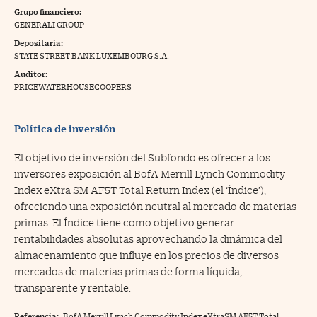
Grupo financiero:
na Trading
GENERALI GROUP
Depositaria:
ventos
//foo
STATE STREET BANK LUXEMBOURG S.A.
gue a Cinco Días
//foo
Auditor:
PRICEWATERHOUSECOOPERS
tros
//foo
Política de inversión
El objetivo de inversión del Subfondo es ofrecer a los
inversores exposición al BofA Merrill Lynch Commodity
Index eXtra SM AF5T Total Return Index (el ‘Índice’),
ofreciendo una exposición neutral al mercado de materias
primas. El Índice tiene como objetivo generar
rentabilidades absolutas aprovechando la dinámica del
almacenamiento que influye en los precios de diversos
mercados de materias primas de forma líquida,
transparente y rentable.
Referencia:
BofA Merrill Lynch Commodity Index eXtraSM AF5T Total