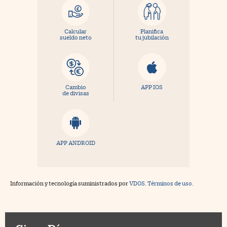
Calcular
Planifica
sueldo neto
tu jubilación
Cambio
APP IOS
de divisas
APP ANDROID
Información y tecnología suministrados por
VDOS
.
Términos de uso.