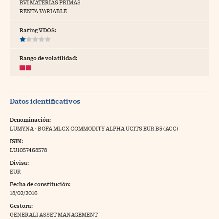
RVI MATERIAS PRIMAS
RENTA VARIABLE
tras
Rating VDOS:
ídeos
Rango de volatilidad:
togalerías
fografías
Datos identificativos
torrelatos
Denominación:
ewsletter
LUMYNA - BOFA MLCX COMMODITY ALPHA UCITS EUR B5 (ACC)
ISIN:
LU1057468578
Divisa:
EUR
artlife
//foo
Fecha de constitución:
18/02/2016
rritorio Pyme
//foo
Gestora:
gal
GENERALI ASSET MANAGEMENT