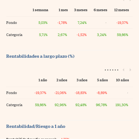
1 semana
1 mes
3 meses
6 meses
12 meses
Fondo
5,03%
-1,78%
7,24%
·
-19,37%
Categoría
5,71%
2,67%
-1,52%
3,24%
59,86%
Rentabilidades a largo plazo (%)
1 año
2 años
3 años
5 años
10 años
Fondo
-19,37%
-21,06%
-18,83%
-8,89%
·
Categoría
59,86%
92,96%
92,48%
96,78%
191,30%
Rentabilidad/Riesgo a 1 año