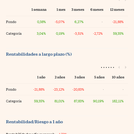
1 semana
1 mes
3 meses
6 meses
12 meses
Fondo
0,38%
-5,07%
6,27%
·
-21,88%
Categoría
3,04%
0,19%
-3,51%
-2,72%
59,35%
Rentabilidades a largo plazo (%)
1 año
2 años
3 años
5 años
10 años
Fondo
-21,88%
-23,12%
-20,83%
·
·
Categoría
59,35%
81,01%
87,83%
90,19%
182,11%
Rentabilidad/Riesgo a 1 año