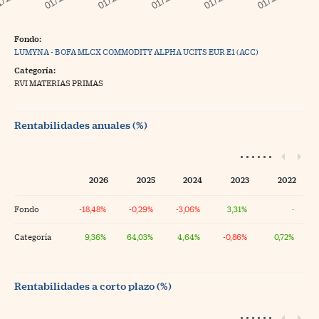
Fondo:
LUMYNA - BOFA MLCX COMMODITY ALPHA UCITS EUR E1 (ACC)
Categoría:
RVI MATERIAS PRIMAS
Rentabilidades anuales (%)
2026
2025
2024
2023
2022
Fondo
-18,48%
-0,29%
-3,06%
3,31%
·
Categoría
9,36%
64,03%
4,64%
-0,86%
0,72%
Rentabilidades a corto plazo (%)