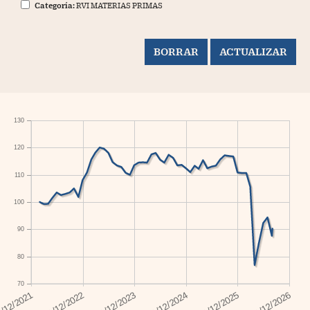
Categoría:
RVI MATERIAS PRIMAS
130
120
110
100
90
80
70