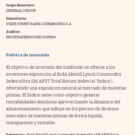
Grupo financiero:
na Trading
GENERALI GROUP
Depositaria:
ventos
//foo
STATE STREET BANK LUXEMBOURG S.A.
gue a Cinco Días
//foo
Auditor:
PRICEWATERHOUSECOOPERS
tros
//foo
Política de inversión
El objetivo de inversión del Subfondo es ofrecer a los
inversores exposición al BofA Merrill Lynch Commodity
Index eXtra SM AF5T Total Return Index (el ‘Índice’),
ofreciendo una exposición neutral al mercado de materias
primas. El Índice tiene como objetivo generar
rentabilidades absolutas aprovechando la dinámica del
almacenamiento que influye en los precios de diversos
mercados de materias primas de forma líquida,
transparente y rentable.
Referencia:
BofA Merrill Lynch Commodity Index eXtraSM AF5T Total