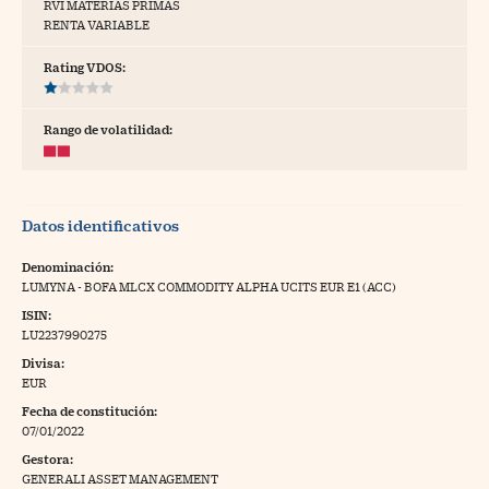
RVI MATERIAS PRIMAS
RENTA VARIABLE
tras
Rating VDOS:
ídeos
Rango de volatilidad:
togalerías
fografías
Datos identificativos
torrelatos
Denominación:
ewsletter
LUMYNA - BOFA MLCX COMMODITY ALPHA UCITS EUR E1 (ACC)
ISIN:
LU2237990275
Divisa:
EUR
artlife
//foo
Fecha de constitución:
07/01/2022
rritorio Pyme
//foo
Gestora:
gal
GENERALI ASSET MANAGEMENT