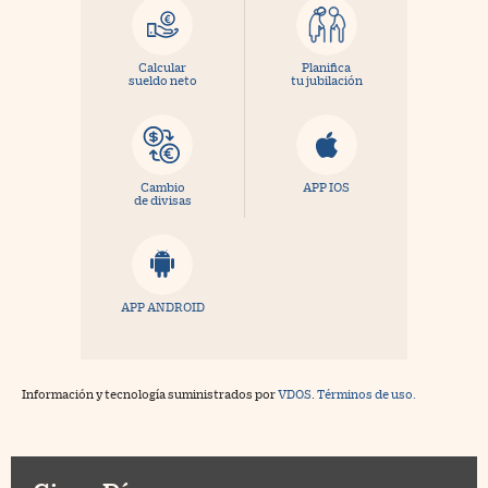
Calcular
Planifica
sueldo neto
tu jubilación
Cambio
APP IOS
de divisas
APP ANDROID
Información y tecnología suministrados por
VDOS
.
Términos de uso.