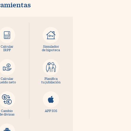
ramientas
Calcular
Simulador
IRPF
de hipoteca
Calcular
Planifica
ueldo neto
tu jubilación
Cambio
APP IOS
de divisas