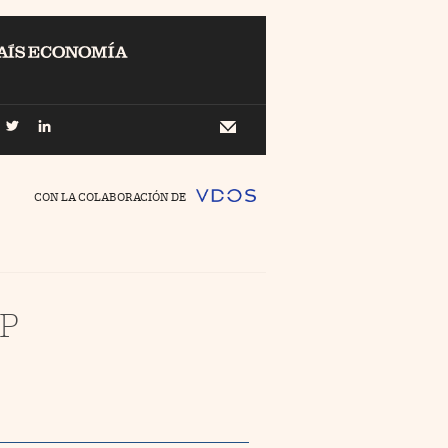
EL
Buscar
 Economía
Newsletter
//foo
CON LA COLABORACIÓN DE
o Pyme
//foo
ing
P
//foo
nco Días
//foo
//foo