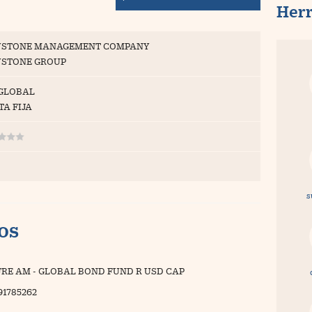
Her
STONE MANAGEMENT COMPANY
STONE GROUP
 GLOBAL
TA FIJA
s
vos
RE AM - GLOBAL BOND FUND R USD CAP
91785262