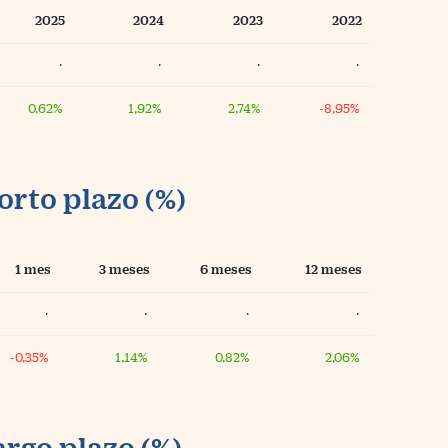
2025
2024
2023
2022
·
·
·
·
0,62%
1,92%
2,74%
-8,95%
orto plazo (%)
1 mes
3 meses
6 meses
12 meses
·
·
·
·
-0,35%
1,14%
0,82%
2,06%
argo plazo (%)