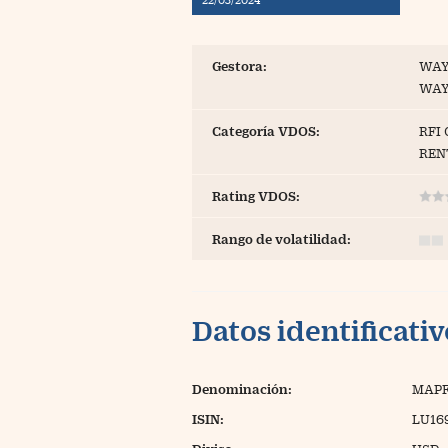
Blogs
Extras
Gestora:
WAY
WAY
Categoría VDOS:
RFI
REN
Rating VDOS:
Rango de volatilidad:
Datos identificati
Denominación:
MAPF
ISIN:
LU16