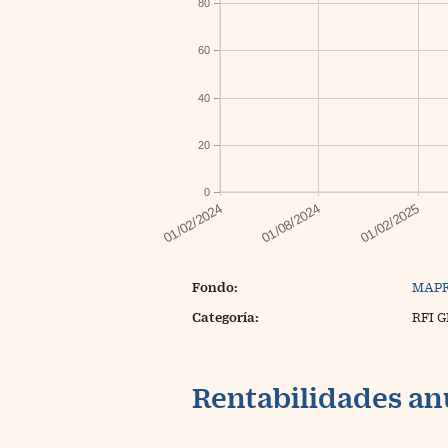
80
60
40
20
0
Fondo:
MAPF
Categoría:
RFI 
Rentabilidades an