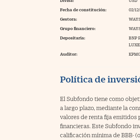
Divisa:
USD
Fecha de constitución:
02/12
Gestora:
WAY
Grupo financiero:
WAYS
Depositaria:
BNP 
LUX
Auditor:
KPMG
Política de invers
El Subfondo tiene como objet
a largo plazo, mediante la con
valores de renta fija emitidos
financieras. Este Subfondo inv
calificación mínima de BBB- (