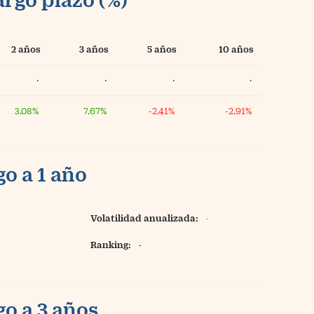
2 años
3 años
5 años
10 años
·
·
·
·
3,08%
7,67%
-2,41%
-2,91%
o a 1 año
Volatilidad anualizada:
·
Ranking:
-
o a 3 años