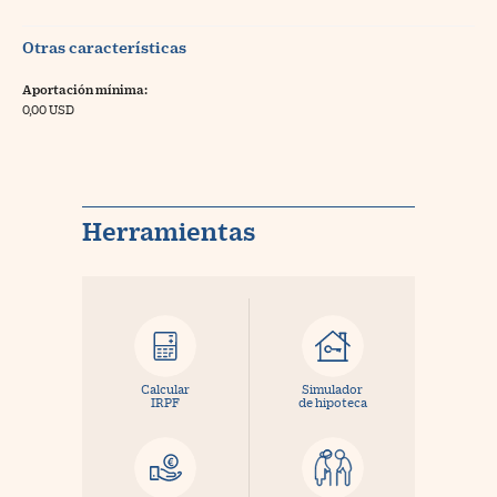
Otras características
Aportación mínima:
0,00 USD
Herramientas
Calcular
Simulador
IRPF
de hipoteca