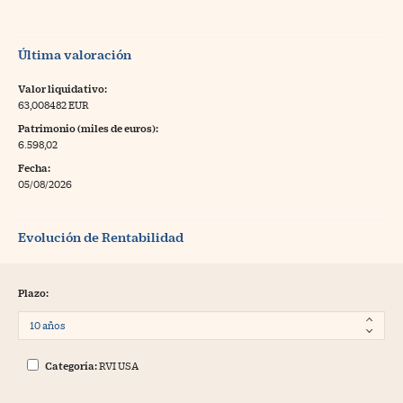
Última valoración
Valor liquidativo:
63,008482 EUR
Patrimonio (miles de euros):
6.598,02
Fecha:
05/08/2026
Evolución de Rentabilidad
Plazo:
Categoría:
RVI USA