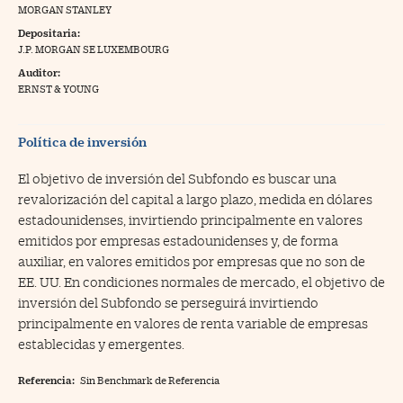
MORGAN STANLEY
na Trading
Depositaria:
J.P. MORGAN SE LUXEMBOURG
ventos
//foo
Auditor:
gue a Cinco Días
ERNST & YOUNG
//foo
tros
//foo
Política de inversión
El objetivo de inversión del Subfondo es buscar una
revalorización del capital a largo plazo, medida en dólares
estadounidenses, invirtiendo principalmente en valores
emitidos por empresas estadounidenses y, de forma
auxiliar, en valores emitidos por empresas que no son de
EE. UU. En condiciones normales de mercado, el objetivo de
inversión del Subfondo se perseguirá invirtiendo
principalmente en valores de renta variable de empresas
establecidas y emergentes.
Referencia:
Sin Benchmark de Referencia