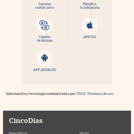
Calcular
Planifica
sueldo neto
tu jubilación
Cambio
APP IOS
de divisas
APP ANDROID
Información y tecnología suministrados por
VDOS
.
Términos de uso.
CincoDías
Newsletter
Venta