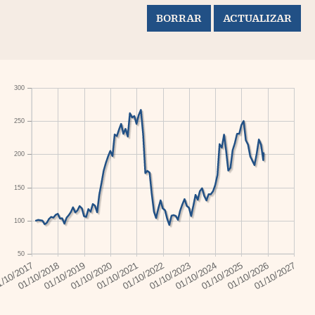
300
250
200
150
100
50