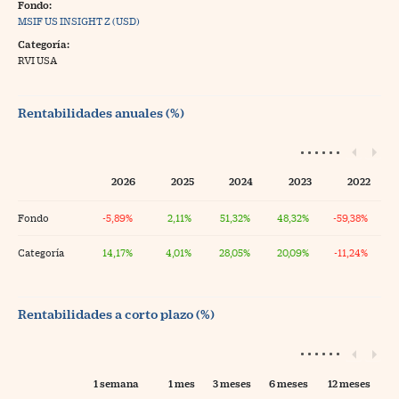
Fondo:
MSIF US INSIGHT Z (USD)
Categoría:
RVI USA
Rentabilidades anuales (%)
2026
2025
2024
2023
2022
Fondo
-5,89%
2,11%
51,32%
48,32%
-59,38%
Categoría
14,17%
4,01%
28,05%
20,09%
-11,24%
Rentabilidades a corto plazo (%)
1 semana
1 mes
3 meses
6 meses
12 meses