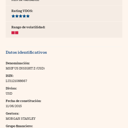
tras
Rating VDOS:
Rango de volatilidad:
ídeos
togalerías
Datos identificativos
fografías
torrelatos
Denominación:
MSIF US INSIGHT Z (USD)
ewsletter
ISIN:
LU1121088667
Divisa:
USD
Fecha de constitución:
artlife
//foo
11/06/2015
Gestora:
rritorio Pyme
//foo
MORGAN STANLEY
gal
Grupo financiero: