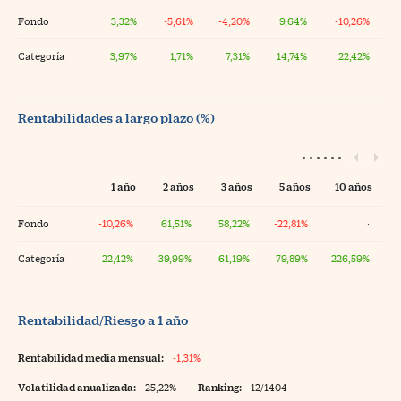
Fondo
3,32%
-5,61%
-4,20%
9,64%
-10,26%
Categoría
3,97%
1,71%
7,31%
14,74%
22,42%
Rentabilidades a largo plazo (%)
1 año
2 años
3 años
5 años
10 años
Fondo
-10,26%
61,51%
58,22%
-22,81%
·
Categoría
22,42%
39,99%
61,19%
79,89%
226,59%
Rentabilidad/Riesgo a 1 año
Rentabilidad media mensual:
-1,31%
Volatilidad anualizada:
25,22%
-
Ranking:
12/1404