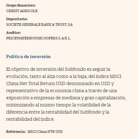
Grupo financiero:
na Trading
CREDIT AGRICOLE
Depositaria:
ventos
//foo
SOCIETE GENERALE BANK & TRUST, SA
gue a Cinco Días
//foo
Auditor:
PRICEWATERHOUSECOOPERS S.A R.L.
tros
//foo
Política de inversión
El objetivo de inversión del Subfondo es seguir la
evolución, tanto al alza como a la baja, del índice MSCI
China Net Total Return USD denominado en USD y
representativo de la economía china a través de una
exposición a empresas de mediana y gran capitalización,
minimizando al mismo tiempo la volatilidad de la
diferencia entre la rentabilidad del Subfondo y la
rentabilidad del índice.
Referencia:
MSCI China NTR USD