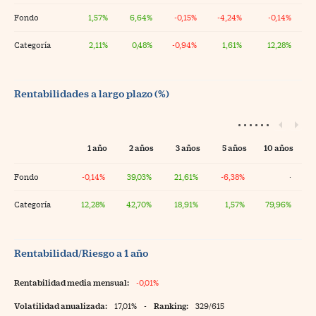
Fondo
1,57%
6,64%
-0,15%
-4,24%
-0,14%
Categoría
2,11%
0,48%
-0,94%
1,61%
12,28%
Rentabilidades a largo plazo (%)
1 año
2 años
3 años
5 años
10 años
Fondo
-0,14%
39,03%
21,61%
-6,38%
·
Categoría
12,28%
42,70%
18,91%
1,57%
79,96%
Rentabilidad/Riesgo a 1 año
Rentabilidad media mensual:
-0,01%
Volatilidad anualizada:
17,01%
-
Ranking:
329/615