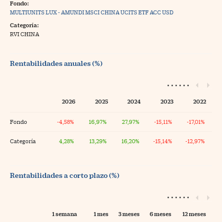
Fondo:
MULTIUNITS LUX - AMUNDI MSCI CHINA UCITS ETF ACC USD
Categoría:
RVI CHINA
Rentabilidades anuales (%)
2026
2025
2024
2023
2022
Fondo
-4,58%
16,97%
27,97%
-15,11%
-17,01%
Categoría
4,28%
13,29%
16,20%
-15,14%
-12,97%
Rentabilidades a corto plazo (%)
1 semana
1 mes
3 meses
6 meses
12 meses