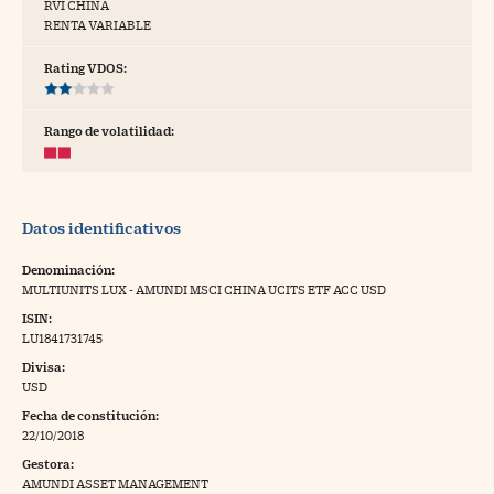
RVI CHINA
RENTA VARIABLE
tras
Rating VDOS:
ídeos
Rango de volatilidad:
togalerías
fografías
Datos identificativos
torrelatos
Denominación:
ewsletter
MULTIUNITS LUX - AMUNDI MSCI CHINA UCITS ETF ACC USD
ISIN:
LU1841731745
Divisa:
USD
artlife
//foo
Fecha de constitución:
22/10/2018
rritorio Pyme
//foo
Gestora:
gal
AMUNDI ASSET MANAGEMENT