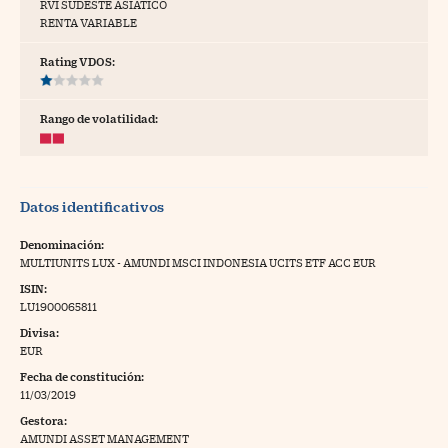
RVI SUDESTE ASIÁTICO
RENTA VARIABLE
tras
Rating VDOS:
ídeos
Rango de volatilidad:
togalerías
fografías
Datos identificativos
torrelatos
Denominación:
ewsletter
MULTIUNITS LUX - AMUNDI MSCI INDONESIA UCITS ETF ACC EUR
ISIN:
LU1900065811
Divisa:
EUR
artlife
//foo
Fecha de constitución:
11/03/2019
rritorio Pyme
//foo
Gestora:
gal
AMUNDI ASSET MANAGEMENT