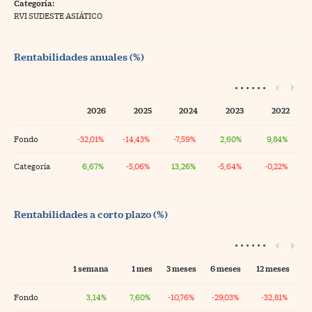
Categoría:
RVI SUDESTE ASIÁTICO
Rentabilidades anuales (%)
2026
2025
2024
2023
2022
Fondo
-32,01%
-14,43%
-7,59%
2,60%
9,84%
Categoría
6,67%
-5,06%
13,26%
-5,64%
-0,22%
Rentabilidades a corto plazo (%)
1 semana
1 mes
3 meses
6 meses
12 meses
Fondo
3,14%
7,60%
-10,76%
-29,03%
-32,81%