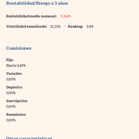
Rentabilidad/Riesgo a 3 años
Rentabilidad media mensual:
-5,64%
Volatilidad anualizada:
21,21%
-
Ranking:
2/49
Comisiones
Fija:
Hasta 0,45%
Variable:
0,00%
Depósito:
0,00%
Suscripción:
0,00%
Reembolso:
0,00%
Otras características