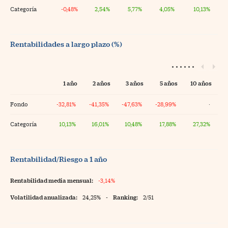
Categoría
-0,48%
2,54%
5,77%
4,05%
10,13%
Rentabilidades a largo plazo (%)
1 año
2 años
3 años
5 años
10 años
Fondo
-32,81%
-41,35%
-47,63%
-28,99%
·
Categoría
10,13%
16,01%
10,48%
17,88%
27,32%
Rentabilidad/Riesgo a 1 año
Rentabilidad media mensual:
-3,14%
Volatilidad anualizada:
24,25%
-
Ranking:
2/51