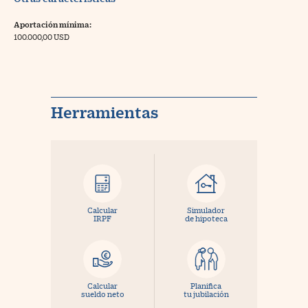
Aportación mínima:
100.000,00 USD
Herramientas
Calcular
Simulador
IRPF
de hipoteca
Calcular
Planifica
sueldo neto
tu jubilación