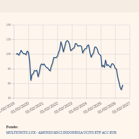
140
120
100
80
60
40
Fondo:
MULTIUNITS LUX - AMUNDI MSCI INDONESIA UCITS ETF ACC EUR