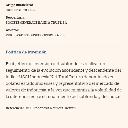
Grupo financiero:
na Trading
CREDIT AGRICOLE
Depositaria:
ventos
//foo
SOCIETE GENERALE BANK & TRUST, SA
gue a Cinco Días
//foo
Auditor:
PRICEWATERHOUSECOOPERS S.A R.L.
tros
//foo
Política de inversión
El objetivo de inversión del subfondo es realizar un
seguimiento de la evolución ascendente y descendente del
índice MSCI Indonesia Net Total Return denominado en
dólares estadounidenses y representativo del mercado de
valores de Indonesia, a la vez que minimiza la volatilidad de
la diferencia entre el rendimiento del subfondo y del índice.
Referencia:
MSCI Indonesia Net Total Return