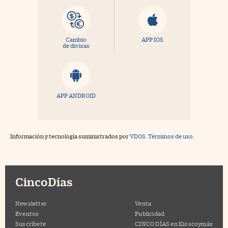
Cambio
APP IOS
de divisas
APP ANDROID
Información y tecnología suministrados por
VDOS
.
Términos de uso.
CincoDías
Newsletter
Venta
Eventos
Publicidad
Suscríbete
CINCO DÍAS en Kioscoymás