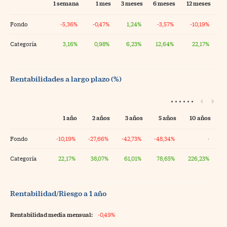
1 semana
1 mes
3 meses
6 meses
12 meses
Fondo
-5,36%
-0,47%
1,24%
-3,57%
-10,19%
Categoría
3,16%
0,98%
6,23%
12,64%
22,17%
Rentabilidades a largo plazo (%)
1 año
2 años
3 años
5 años
10 años
Fondo
-10,19%
-27,66%
-42,73%
-48,34%
·
Categoría
22,17%
38,07%
61,01%
78,65%
226,23%
Rentabilidad/Riesgo a 1 año
Rentabilidad media mensual:
-0,49%