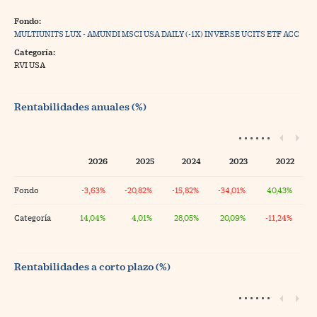
Fondo:
MULTIUNITS LUX - AMUNDI MSCI USA DAILY (-1X) INVERSE UCITS ETF ACC
Categoría:
RVI USA
Rentabilidades anuales (%)
2026
2025
2024
2023
2022
Fondo
-3,63%
-20,82%
-15,82%
-34,01%
40,43%
Categoría
14,04%
4,01%
28,05%
20,09%
-11,24%
Rentabilidades a corto plazo (%)