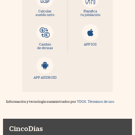
Calcular
Planifica
sueldo neto
tu jubilación
Cambio
APP IOS
de divisas
APP ANDROID
Información y tecnología suministrados por
VDOS
.
Términos de uso.
CincoDías