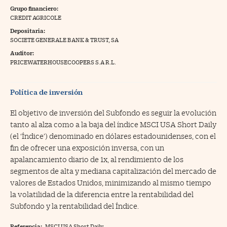
Grupo financiero:
na Trading
CREDIT AGRICOLE
Depositaria:
ventos
//foo
SOCIETE GENERALE BANK & TRUST, SA
gue a Cinco Días
//foo
Auditor:
PRICEWATERHOUSECOOPERS S.A R.L.
tros
//foo
Política de inversión
El objetivo de inversión del Subfondo es seguir la evolución
tanto al alza como a la baja del índice MSCI USA Short Daily
(el ‘Índice’) denominado en dólares estadounidenses, con el
fin de ofrecer una exposición inversa, con un
apalancamiento diario de 1x, al rendimiento de los
segmentos de alta y mediana capitalización del mercado de
valores de Estados Unidos, minimizando al mismo tiempo
la volatilidad de la diferencia entre la rentabilidad del
Subfondo y la rentabilidad del Índice.
Referencia:
MSCI USA Short Daily