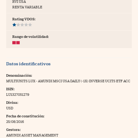
RVI USA
RENTA VARIABLE
tras
Rating VDOS:
ídeos
Rango de volatilidad:
togalerías
fografías
Datos identificativos
torrelatos
Denominación:
ewsletter
MULTIUNITS LUX - AMUNDI MSCI USA DAILY (-1X) INVERSE UCITS ETF ACC
ISIN:
LU1327051279
Divisa:
USD
artlife
//foo
Fecha de constitución:
25/08/2016
rritorio Pyme
//foo
Gestora:
gal
AMUNDI ASSET MANAGEMENT