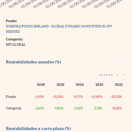
Fondo:
NOMURA FUNDS IRELAND - GLOBAL DYNAMIC BOND FUND ID JPY
HEDGED
Categoría:
RFI GLOBAL
Rentabilidades anuales (%)
2026
2025
2024
2023
2022
Fondo
-1,65%
-10,31%
-9,37%
-10,96%
-25,33%
Categoría
1,40%
0,62%
1,92%
2,74%
-8,95%
Rentabilidades a corto plazo (%)