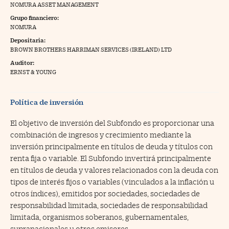
NOMURA ASSET MANAGEMENT
na Trading
Grupo financiero:
NOMURA
ventos
//foo
Depositaria:
BROWN BROTHERS HARRIMAN SERVICES (IRELAND) LTD
gue a Cinco Días
//foo
Auditor:
tros
//foo
ERNST & YOUNG
Política de inversión
El objetivo de inversión del Subfondo es proporcionar una
combinación de ingresos y crecimiento mediante la
inversión principalmente en títulos de deuda y títulos con
renta fija o variable. El Subfondo invertirá principalmente
en títulos de deuda y valores relacionados con la deuda con
tipos de interés fijos o variables (vinculados a la inflación u
otros índices), emitidos por sociedades, sociedades de
responsabilidad limitada, sociedades de responsabilidad
limitada, organismos soberanos, gubernamentales,
supranacionales u otros emisores.