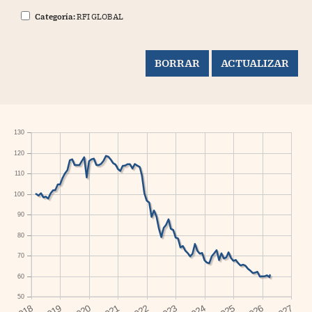
Categoría:
RFI GLOBAL
130
120
110
100
90
80
70
60
50