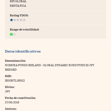
RFI GLOBAL
RENTA FIJA
tras
Rating VDOS:
ídeos
Rango de volatilidad:
togalerías
fografías
Datos identificativos
torrelatos
Denominación:
ewsletter
NOMURA FUNDS IRELAND - GLOBAL DYNAMIC BOND FUND ID JPY
HEDGED
ISIN:
IE00BTL1H922
Divisa:
artlife
JPY
//foo
Fecha de constitución:
rritorio Pyme
//foo
27/06/2018
gal
Gestora: