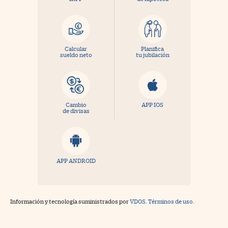
Calcular
Planifica
sueldo neto
tu jubilación
Cambio
APP IOS
de divisas
APP ANDROID
Información y tecnología suministrados por
VDOS
.
Términos de uso.