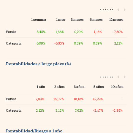
1 semana
1 mes
3 meses
6 meses
12 meses
Fondo
3,45%
1,36%
0,70%
-1,15%
-7,80%
Categoría
0,09%
-0,53%
0,89%
0,59%
2,12%
Rentabilidades a largo plazo (%)
1 año
2 años
3 años
5 años
10 años
Fondo
-7,80%
-15,97%
-18,18%
-47,22%
·
Categoría
2,12%
3,12%
7,62%
-2,47%
-2,95%
Rentabilidad/Riesgo a 1 año