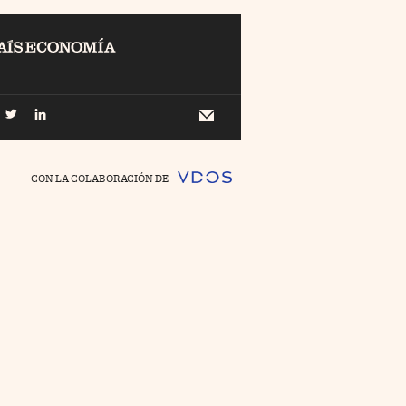
EL
Buscar
 Economía
Newsletter
//foo
CON LA COLABORACIÓN DE
o Pyme
//foo
ing
//foo
nco Días
//foo
//foo