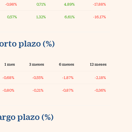
-0,98%
0,71%
4,89%
-17,88%
0,57%
1,32%
6,61%
-16,17%
orto plazo (%)
1 mes
3 meses
6 meses
12 meses
-0,68%
-0,55%
-1,87%
-2,18%
-0,80%
-0,21%
-0,87%
-0,36%
argo plazo (%)