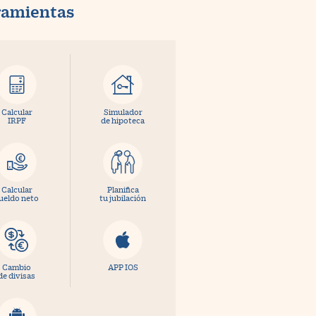
ramientas
Calcular
Simulador
IRPF
de hipoteca
Calcular
Planifica
ueldo neto
tu jubilación
Cambio
APP IOS
de divisas