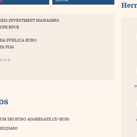
Her
IXIS INVESTMENT MANAGERS
UPE BPCE
DA PÚBLICA EURO
TA FIJA
s
vos
UM SRI EURO AGGREGATE I/D (EUR)
35223460