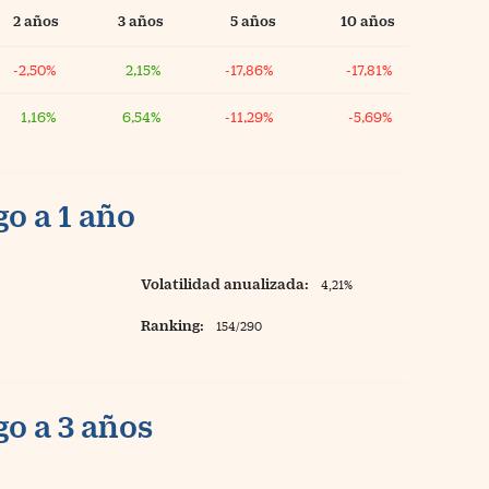
2 años
3 años
5 años
10 años
-2,50%
2,15%
-17,86%
-17,81%
1,16%
6,54%
-11,29%
-5,69%
o a 1 año
Volatilidad anualizada:
4,21%
Ranking:
154/290
o a 3 años