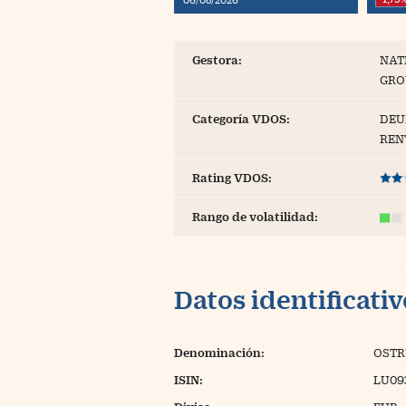
Blogs
Extras
Gestora:
NAT
GRO
Categoría VDOS:
DEU
REN
Rating VDOS:
Rango de volatilidad:
Datos identificati
Denominación:
OSTR
ISIN:
LU09