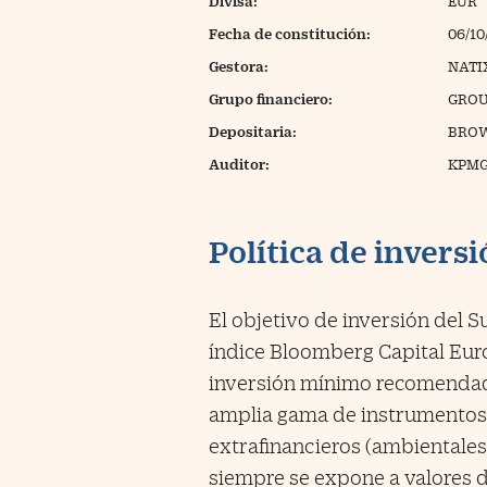
Divisa:
EUR
Fecha de constitución:
06/10
Gestora:
NATI
Grupo financiero:
GROU
Depositaria:
BROW
Auditor:
KPMG
Política de invers
El objetivo de inversión del S
índice Bloomberg Capital Eu
inversión mínimo recomendad
amplia gama de instrumentos d
extrafinancieros (ambientales
siempre se expone a valores d