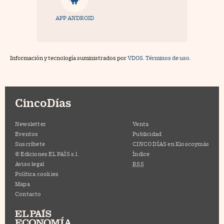
APP ANDROID
Información y tecnología suministrados por
VDOS
.
Términos de uso.
CincoDías
Newsletter
Venta
Eventos
Publicidad
Suscríbete
CINCO DÍAS en Kioscoymás
© Ediciones EL PAÍS s.l.
Índice
Aviso legal
RSS
Política cookies
Mapa
Contacto