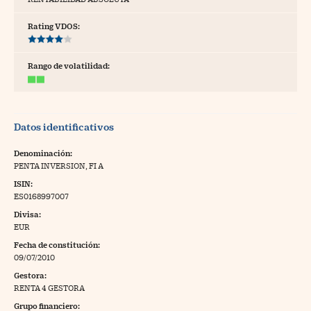
tras
Rating VDOS:
Rango de volatilidad:
ídeos
togalerías
Datos identificativos
fografías
torrelatos
Denominación:
PENTA INVERSION, FI A
ewsletter
ISIN:
ES0168997007
Divisa:
EUR
Fecha de constitución:
artlife
//foo
09/07/2010
Gestora:
rritorio Pyme
//foo
RENTA 4 GESTORA
gal
Grupo financiero: