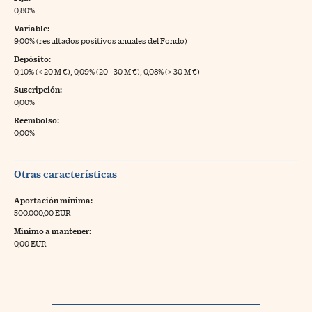
0,80%
Variable:
9,00% (resultados positivos anuales del Fondo)
Depósito:
0,10% (< 20 M €), 0,09% (20 - 30 M €), 0,08% (> 30 M €)
Suscripción:
0,00%
Reembolso:
0,00%
Otras características
Aportación mínima:
500.000,00 EUR
Mínimo a mantener:
0,00 EUR