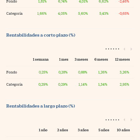
Fondo
1,81%
6,74%
4,01%
6,62%
-2,46%
Categoría
1,66%
4,05%
5,60%
5,43%
-0,65%
Rentabilidades a corto plazo (%)
1 semana
1 mes
3 meses
6 meses
12 meses
Fondo
0,25%
0,28%
0,88%
1,26%
3,26%
Categoría
0,29%
0,29%
1,14%
1,34%
2,95%
Rentabilidades a largo plazo (%)
1 año
2 años
3 años
5 años
10 años