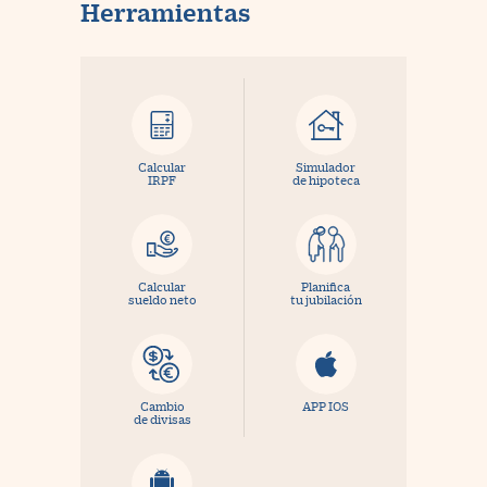
Herramientas
Calcular
Simulador
IRPF
de hipoteca
Calcular
Planifica
sueldo neto
tu jubilación
Cambio
APP IOS
de divisas