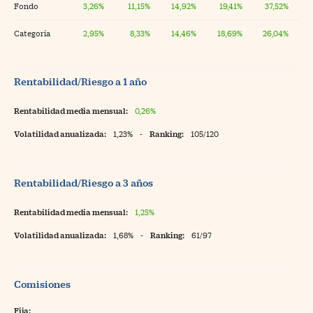
Fondo
3,26%
11,15%
14,92%
19,41%
37,52%
Categoría
2,95%
8,33%
14,46%
18,69%
26,04%
Rentabilidad/Riesgo a 1 año
Rentabilidad media mensual:
0,26%
Volatilidad anualizada:
1,23%
-
Ranking:
105/120
Rentabilidad/Riesgo a 3 años
Rentabilidad media mensual:
1,25%
Volatilidad anualizada:
1,68%
-
Ranking:
61/97
Comisiones
Fija: