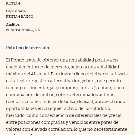
RENTA 4
na Trading
Depositaria:
RENTA 4 BANCO
ventos
//foo
Auditor:
gue a Cinco Días
ERNST & YOUNG, S.L.
//foo
tros
//foo
Política de inversión
El Fondo trata de obtener una rentabilidad positiva en
cualquier entorno de mercado, sujeto a una volatilidad
máxima del 4% anual. Para lograr dicho objetivo se utiliza la
estrategia de gestión alternativa long/short, que permite
tomar posiciones largas (compras), cortas (ventas), o una
combinación de ambas, sobre determinados activos
(bonos, acciones, índices de bolsa, divisas), aprovechando
oportunidades en cualquier activo de los citados o
mercado, como consecuencia de diferenciales de precio
entre posiciones compradas y vendidas entre pares de
valores con elevada correlación, lo que no necesariamente