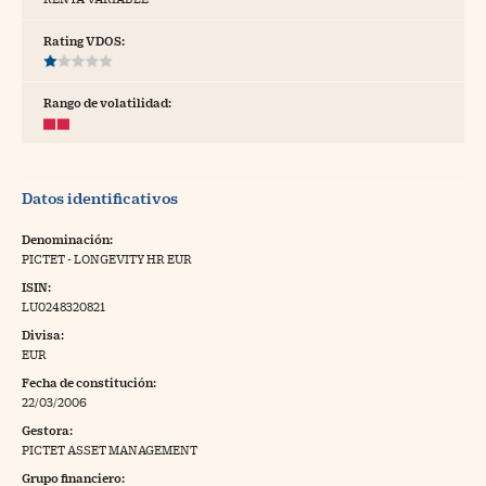
tras
Rating VDOS:
Rango de volatilidad:
ídeos
togalerías
Datos identificativos
fografías
torrelatos
Denominación:
PICTET - LONGEVITY HR EUR
ewsletter
ISIN:
LU0248320821
Divisa:
EUR
Fecha de constitución:
artlife
//foo
22/03/2006
Gestora:
rritorio Pyme
//foo
PICTET ASSET MANAGEMENT
gal
Grupo financiero: