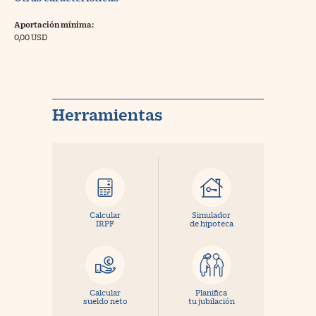
Aportación mínima:
0,00 USD
Herramientas
Calcular
Simulador
IRPF
de hipoteca
Calcular
Planifica
sueldo neto
tu jubilación