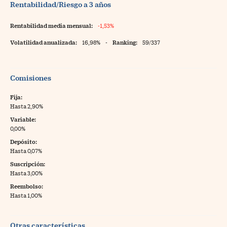
Rentabilidad/Riesgo a 3 años
Rentabilidad media mensual:
-1,53%
Volatilidad anualizada:
16,98%
-
Ranking:
59/337
Comisiones
Fija:
Hasta 2,90%
Variable:
0,00%
Depósito:
Hasta 0,07%
Suscripción:
Hasta 3,00%
Reembolso:
Hasta 1,00%
Otras características