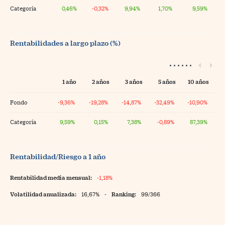
Categoría
0,46%
-0,32%
9,94%
1,70%
9,59%
Rentabilidades a largo plazo (%)
1 año
2 años
3 años
5 años
10 años
Fondo
-9,36%
-19,28%
-14,87%
-32,49%
-10,90%
Categoría
9,59%
0,15%
7,38%
-0,89%
87,39%
Rentabilidad/Riesgo a 1 año
Rentabilidad media mensual:
-1,18%
Volatilidad anualizada:
16,67%
-
Ranking:
99/366