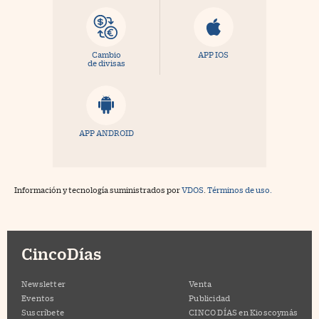
Cambio
APP IOS
de divisas
APP ANDROID
Información y tecnología suministrados por
VDOS
.
Términos de uso.
CincoDías
Newsletter
Venta
Eventos
Publicidad
Suscríbete
CINCO DÍAS en Kioscoymás