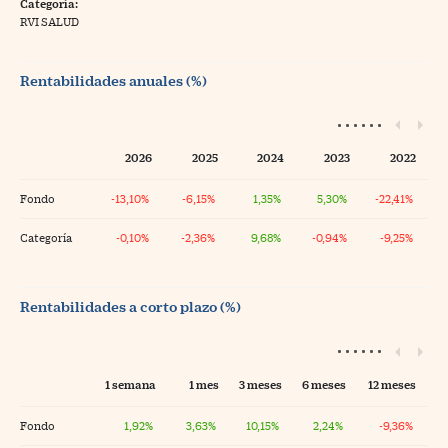
Categoría:
RVI SALUD
Rentabilidades anuales (%)
2026
2025
2024
2023
2022
Fondo
-13,10%
-6,15%
1,35%
5,30%
-22,41%
Categoría
-0,10%
-2,36%
9,68%
-0,94%
-9,25%
Rentabilidades a corto plazo (%)
1 semana
1 mes
3 meses
6 meses
12 meses
Fondo
1,92%
3,63%
10,15%
2,24%
-9,36%