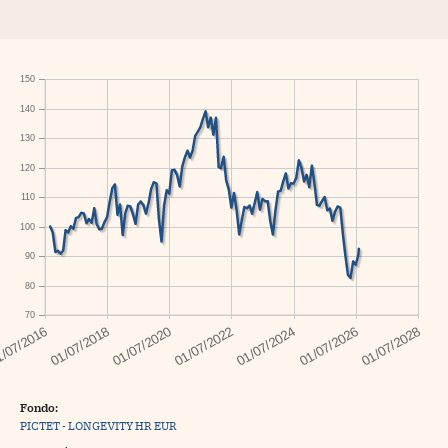
150
140
130
120
110
100
90
80
70
Fondo:
PICTET - LONGEVITY HR EUR