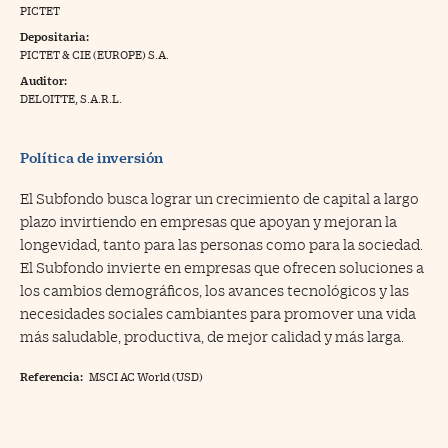
PICTET
na Trading
Depositaria:
PICTET & CIE (EUROPE) S.A.
ventos
//foo
Auditor:
gue a Cinco Días
DELOITTE, S.A.R.L.
//foo
tros
//foo
Política de inversión
El Subfondo busca lograr un crecimiento de capital a largo
plazo invirtiendo en empresas que apoyan y mejoran la
longevidad, tanto para las personas como para la sociedad.
El Subfondo invierte en empresas que ofrecen soluciones a
los cambios demográficos, los avances tecnológicos y las
necesidades sociales cambiantes para promover una vida
más saludable, productiva, de mejor calidad y más larga.
Referencia:
MSCI AC World (USD)