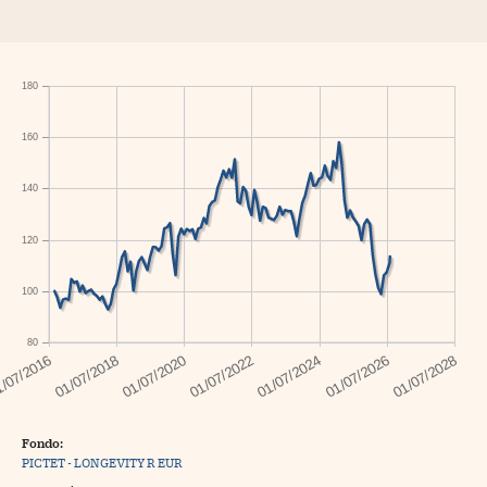
180
160
140
120
100
80
Fondo:
PICTET - LONGEVITY R EUR