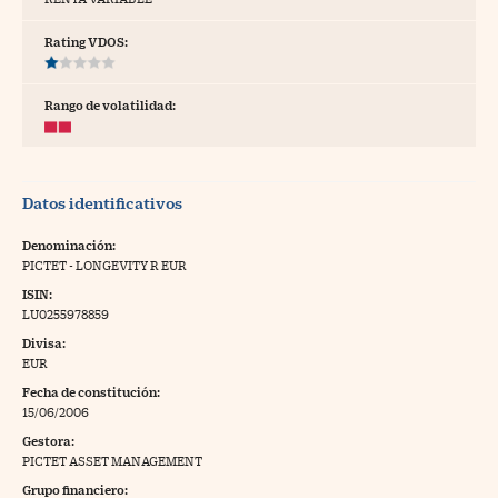
tras
Rating VDOS:
Rango de volatilidad:
ídeos
togalerías
Datos identificativos
fografías
torrelatos
Denominación:
PICTET - LONGEVITY R EUR
ewsletter
ISIN:
LU0255978859
Divisa:
EUR
Fecha de constitución:
artlife
//foo
15/06/2006
Gestora:
rritorio Pyme
//foo
PICTET ASSET MANAGEMENT
gal
Grupo financiero: