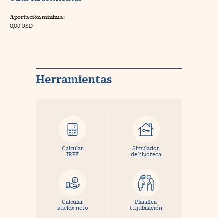
Aportación mínima:
0,00 USD
Herramientas
Calcular
Simulador
IRPF
de hipoteca
Calcular
Planifica
sueldo neto
tu jubilación