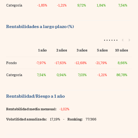
Categoría
-1,85%
-1,21%
9,72%
1,84%
7,54%
Rentabilidades a largo plazo (%)
1 año
2 años
3 años
5 años
10 años
Fondo
-7,97%
-17,63%
-12,68%
-21,79%
8,66%
Categoría
7,54%
0,94%
7,03%
-1,21%
86,78%
Rentabilidad/Riesgo a 1 año
Rentabilidad media mensual:
-1,02%
Volatilidad anualizada:
17,19%
-
Ranking:
77/366