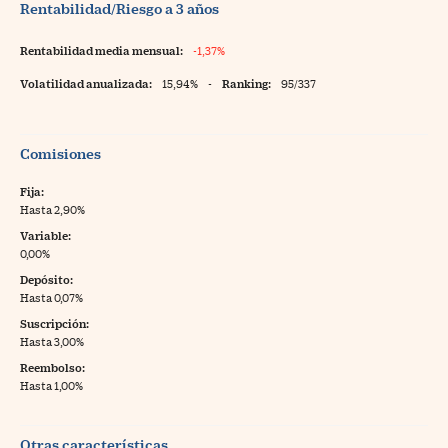
Rentabilidad/Riesgo a 3 años
Rentabilidad media mensual:
-1,37%
Volatilidad anualizada:
15,94%
-
Ranking:
95/337
Comisiones
Fija:
Hasta 2,90%
Variable:
0,00%
Depósito:
Hasta 0,07%
Suscripción:
Hasta 3,00%
Reembolso:
Hasta 1,00%
Otras características