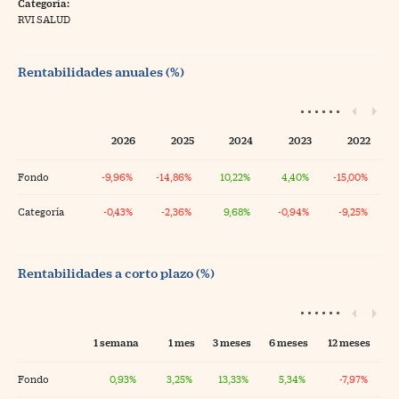
Categoría:
RVI SALUD
Rentabilidades anuales (%)
2026
2025
2024
2023
2022
Fondo
-9,96%
-14,86%
10,22%
4,40%
-15,00%
Categoría
-0,43%
-2,36%
9,68%
-0,94%
-9,25%
Rentabilidades a corto plazo (%)
1 semana
1 mes
3 meses
6 meses
12 meses
Fondo
0,93%
3,25%
13,33%
5,34%
-7,97%