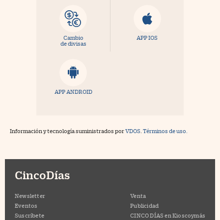
Cambio
APP IOS
de divisas
APP ANDROID
Información y tecnología suministrados por
VDOS
.
Términos de uso.
CincoDías
Newsletter
Venta
Eventos
Publicidad
Suscríbete
CINCO DÍAS en Kioscoymás