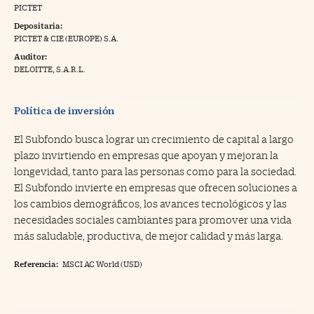
PICTET
na Trading
Depositaria:
PICTET & CIE (EUROPE) S.A.
ventos
//foo
Auditor:
gue a Cinco Días
DELOITTE, S.A.R.L.
//foo
tros
//foo
Política de inversión
El Subfondo busca lograr un crecimiento de capital a largo
plazo invirtiendo en empresas que apoyan y mejoran la
longevidad, tanto para las personas como para la sociedad.
El Subfondo invierte en empresas que ofrecen soluciones a
los cambios demográficos, los avances tecnológicos y las
necesidades sociales cambiantes para promover una vida
más saludable, productiva, de mejor calidad y más larga.
Referencia:
MSCI AC World (USD)