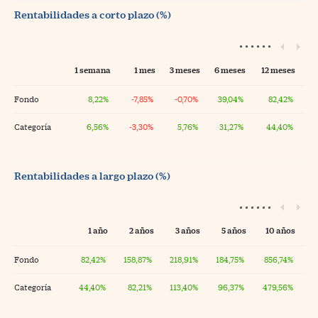
Rentabilidades a corto plazo (%)
1 semana
1 mes
3 meses
6 meses
12 meses
Fondo
8,22%
-7,85%
-0,70%
39,04%
82,42%
Categoría
6,56%
-3,30%
5,76%
31,27%
44,40%
Rentabilidades a largo plazo (%)
1 año
2 años
3 años
5 años
10 años
Fondo
82,42%
158,87%
218,91%
184,75%
856,74%
Categoría
44,40%
82,21%
113,40%
96,37%
479,56%