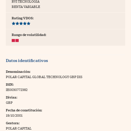
RVI TECNOLOGÍA
RENTA VARIABLE
tras
Rating VDOS:
ídeos
Rango de volatilidad:
togalerías
fografías
Datos identificativos
torrelatos
Denominación:
ewsletter
POLAR CAPITAL GLOBAL TECHNOLOGY GBP DIS
ISIN:
IE0030772382
Divisa:
GBP
artlife
//foo
Fecha de constitución:
19/10/2001
rritorio Pyme
//foo
Gestora:
gal
POLAR CAPITAL