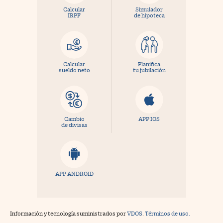
Calcular
Simulador
IRPF
de hipoteca
Calcular
Planifica
sueldo neto
tu jubilación
Cambio
APP IOS
de divisas
APP ANDROID
Información y tecnología suministrados por
VDOS
.
Términos de uso.