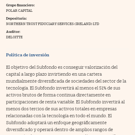
Grupo financiero:
na Trading
POLAR CAPITAL
Depositaria:
ventos
//foo
NORTHERN TRUST FIDUCIARY SERVICES (IRELAND) LTD
gue a Cinco Días
//foo
Auditor:
DELOITTE
tros
//foo
Política de inversión
El objetivo del Subfondo es conseguir valorización del
capital a largo plazo invirtiendo en una cartera
mundialmente diversificada de sociedades del sector de la
tecnología. El Subfondo invertirá al menos el 51% de sus
activos brutos de forma continua directamente en
participaciones de renta variable. El Subfondo invertirá al
menos dos tercios de sus activos totales en empresas
relacionadas con la tecnología en todo el mundo. El
Subfondo adoptará un enfoque geográficamente
diversificado y operará dentro de amplios rangos de