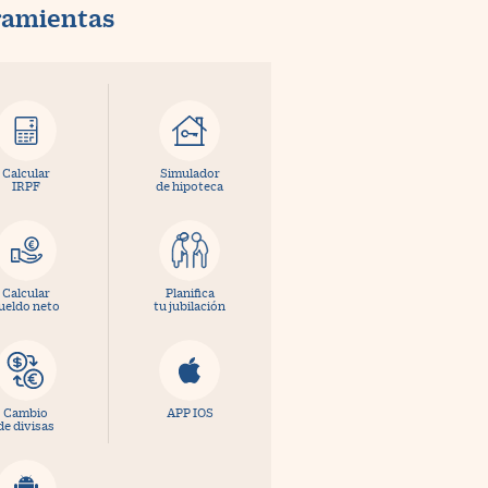
ramientas
Calcular
Simulador
IRPF
de hipoteca
Calcular
Planifica
ueldo neto
tu jubilación
Cambio
APP IOS
de divisas