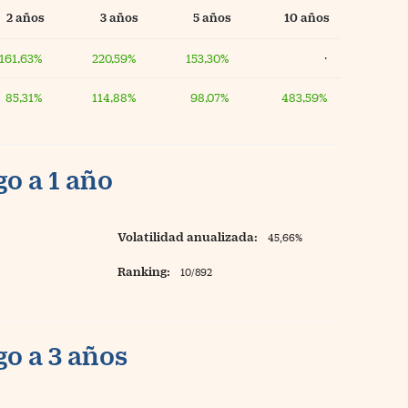
2 años
3 años
5 años
10 años
161,63%
220,59%
153,30%
·
85,31%
114,88%
98,07%
483,59%
o a 1 año
Volatilidad anualizada:
45,66%
Ranking:
10/892
o a 3 años