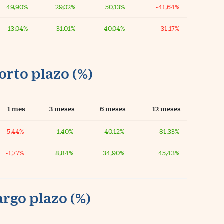
49,90%
29,02%
50,13%
-41,64%
13,04%
31,01%
40,04%
-31,17%
orto plazo (%)
1 mes
3 meses
6 meses
12 meses
-5,44%
1,40%
40,12%
81,33%
-1,77%
8,84%
34,90%
45,43%
argo plazo (%)