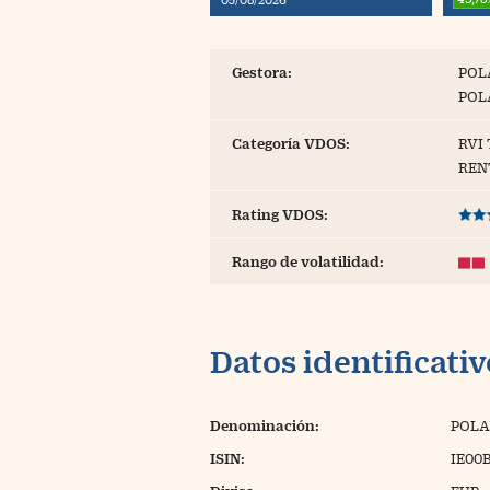
Blogs
Extras
Gestora:
POL
POL
Categoría VDOS:
RVI
REN
Rating VDOS:
Rango de volatilidad:
Datos identificati
Denominación:
POLA
ISIN:
IE00