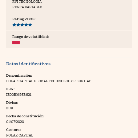
RVI TECNOLOGÍA
RENTA VARIABLE
tras
Rating VDOS:
ídeos
Rango de volatilidad:
togalerías
fografías
Datos identificativos
torrelatos
Denominación:
ewsletter
POLAR CAPITAL GLOBAL TECHNOLOGY R EUR CAP
ISIN:
IE00BM95B621
Divisa:
EUR
artlife
//foo
Fecha de constitución:
01/07/2020
rritorio Pyme
//foo
Gestora:
gal
POLAR CAPITAL