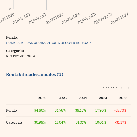
0
Fondo:
POLAR CAPITAL GLOBAL TECHNOLOGY R EUR CAP
Categoría:
RVI TECNOLOGÍA
Rentabilidades anuales (%)
2026
2025
2024
2023
2022
Fondo
54,50%
34,76%
39,42%
47,90%
-35,70%
Categoría
30,99%
13,04%
31,01%
40,04%
-31,17%