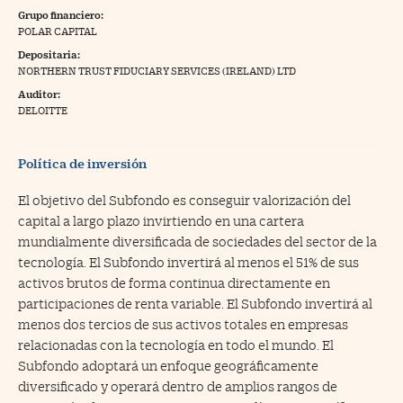
Grupo financiero:
na Trading
POLAR CAPITAL
Depositaria:
ventos
//foo
NORTHERN TRUST FIDUCIARY SERVICES (IRELAND) LTD
gue a Cinco Días
//foo
Auditor:
DELOITTE
tros
//foo
Política de inversión
El objetivo del Subfondo es conseguir valorización del
capital a largo plazo invirtiendo en una cartera
mundialmente diversificada de sociedades del sector de la
tecnología. El Subfondo invertirá al menos el 51% de sus
activos brutos de forma continua directamente en
participaciones de renta variable. El Subfondo invertirá al
menos dos tercios de sus activos totales en empresas
relacionadas con la tecnología en todo el mundo. El
Subfondo adoptará un enfoque geográficamente
diversificado y operará dentro de amplios rangos de