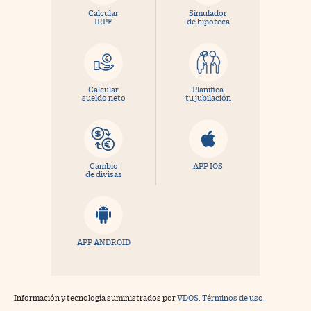
Calcular
Simulador
IRPF
de hipoteca
Calcular
Planifica
sueldo neto
tu jubilación
Cambio
APP IOS
de divisas
APP ANDROID
Información y tecnología suministrados por
VDOS
.
Términos de uso.