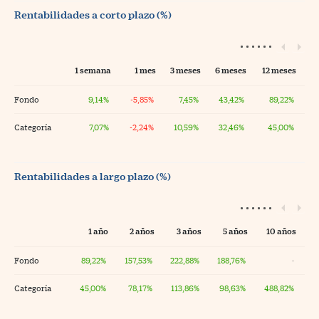
Rentabilidades a corto plazo (%)
1 semana
1 mes
3 meses
6 meses
12 meses
Fondo
9,14%
-5,85%
7,45%
43,42%
89,22%
Categoría
7,07%
-2,24%
10,59%
32,46%
45,00%
Rentabilidades a largo plazo (%)
1 año
2 años
3 años
5 años
10 años
Fondo
89,22%
157,53%
222,88%
188,76%
·
Categoría
45,00%
78,17%
113,86%
98,63%
488,82%