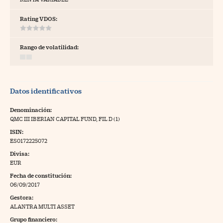
tras
Rating VDOS:
Rango de volatilidad:
ídeos
togalerías
Datos identificativos
fografías
torrelatos
Denominación:
QMC III IBERIAN CAPITAL FUND, FIL D (1)
ewsletter
ISIN:
ES0172225072
Divisa:
EUR
Fecha de constitución:
artlife
//foo
06/09/2017
Gestora:
rritorio Pyme
//foo
ALANTRA MULTI ASSET
gal
Grupo financiero: