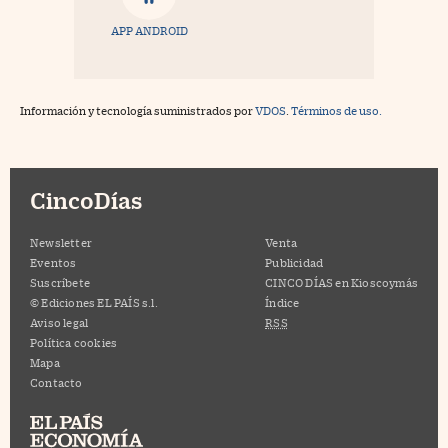
APP ANDROID
Información y tecnología suministrados por
VDOS
.
Términos de uso.
CincoDías
Newsletter
Venta
Eventos
Publicidad
Suscríbete
CINCO DÍAS en Kioscoymás
© Ediciones EL PAÍS s.l.
Índice
Aviso legal
RSS
Política cookies
Mapa
Contacto