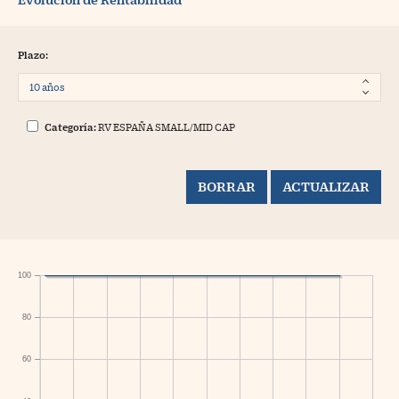
Plazo:
Categoría:
RV ESPAÑA SMALL/MID CAP
100
80
60