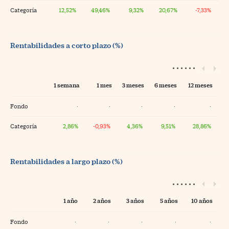
Categoría
12,52%
49,46%
9,32%
20,67%
-7,33%
Rentabilidades a corto plazo (%)
1 semana
1 mes
3 meses
6 meses
12 meses
Fondo
·
·
·
·
·
Categoría
2,86%
-0,93%
4,36%
9,51%
28,86%
Rentabilidades a largo plazo (%)
1 año
2 años
3 años
5 años
10 años
Fondo
·
·
·
·
·