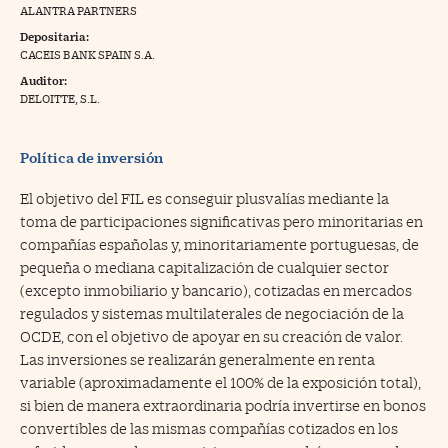
ALANTRA PARTNERS
na Trading
Depositaria:
CACEIS BANK SPAIN S.A.
ventos
//foo
Auditor:
gue a Cinco Días
DELOITTE, S.L.
//foo
tros
//foo
Política de inversión
El objetivo del FIL es conseguir plusvalías mediante la
toma de participaciones significativas pero minoritarias en
compañías españolas y, minoritariamente portuguesas, de
pequeña o mediana capitalización de cualquier sector
(excepto inmobiliario y bancario), cotizadas en mercados
regulados y sistemas multilaterales de negociación de la
OCDE, con el objetivo de apoyar en su creación de valor.
Las inversiones se realizarán generalmente en renta
variable (aproximadamente el 100% de la exposición total),
si bien de manera extraordinaria podría invertirse en bonos
convertibles de las mismas compañías cotizados en los