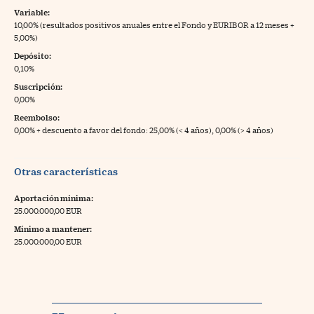
Variable:
10,00% (resultados positivos anuales entre el Fondo y EURIBOR a 12 meses +
5,00%)
Depósito:
0,10%
Suscripción:
0,00%
Reembolso:
0,00% + descuento a favor del fondo: 25,00% (< 4 años), 0,00% (> 4 años)
Otras características
Aportación mínima:
25.000.000,00 EUR
Mínimo a mantener:
25.000.000,00 EUR