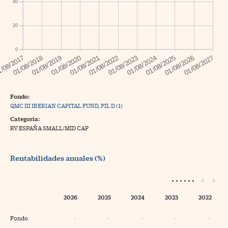
40
20
0
Fondo:
QMC III IBERIAN CAPITAL FUND, FIL D (1)
Categoría:
RV ESPAÑA SMALL/MID CAP
Rentabilidades anuales (%)
2026
2025
2024
2023
2022
Fondo
·
·
·
·
·