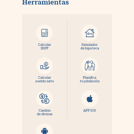
Herramientas
Calcular
Simulador
IRPF
de hipoteca
Calcular
Planifica
sueldo neto
tu jubilación
Cambio
APP IOS
de divisas