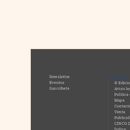
Newsletter
CincoDías
Eventos
© Edicio
Suscríbete
Aviso le
Política
Mapa
Contact
Venta
Publici
CINCO D
Índice