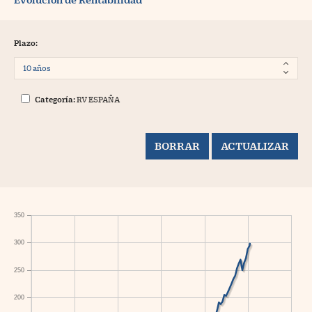
Plazo:
Categoría:
RV ESPAÑA
350
300
250
200