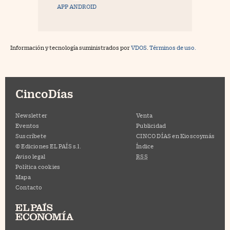
APP ANDROID
Información y tecnología suministrados por
VDOS
.
Términos de uso.
CincoDías
Newsletter
Venta
Eventos
Publicidad
Suscríbete
CINCO DÍAS en Kioscoymás
© Ediciones EL PAÍS s.l.
Índice
Aviso legal
RSS
Política cookies
Mapa
Contacto