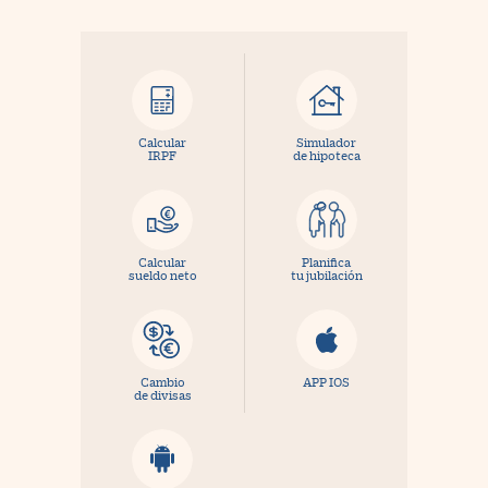
Calcular
Simulador
IRPF
de hipoteca
Calcular
Planifica
sueldo neto
tu jubilación
Cambio
APP IOS
de divisas