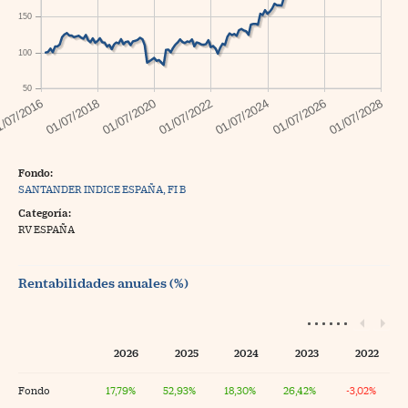
150
100
50
Fondo:
SANTANDER INDICE ESPAÑA, FI B
Categoría:
RV ESPAÑA
Rentabilidades anuales (%)
2026
2025
2024
2023
2022
Fondo
17,79%
52,93%
18,30%
26,42%
-3,02%