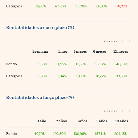
Categoría
15,03%
47,66%
15,76%
24,88%
-6,22%
Rentabilidades a corto plazo (%)
1 semana
1 mes
3 meses
6 meses
12 meses
Fondo
1,50%
1,95%
11,35%
13,37%
40,79%
Categoría
1,63%
1,94%
9,60%
10,77%
33,59%
Rentabilidades a largo plazo (%)
1 año
2 años
3 años
5 años
10 años
Fondo
40,79%
102,30%
130,96%
157,11%
204,15%