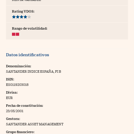
tras
Rating VDOS:
Rango de volatilidad:
ídeos
togalerías
Datos identificativos
fografías
torrelatos
Denominación:
SANTANDER INDICE ESPAÑA, FI B
ewsletter
ISIN:
ES0119203018
Divisa:
EUR
Fecha de constitución:
artlife
//foo
23/05/2001
Gestora:
rritorio Pyme
//foo
SANTANDER ASSET MANAGEMENT
gal
Grupo financiero: