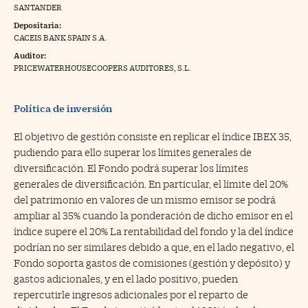
SANTANDER
na Trading
Depositaria:
CACEIS BANK SPAIN S.A.
ventos
//foo
Auditor:
gue a Cinco Días
PRICEWATERHOUSECOOPERS AUDITORES, S.L.
//foo
tros
//foo
Política de inversión
El objetivo de gestión consiste en replicar el índice IBEX 35,
pudiendo para ello superar los límites generales de
diversificación. El Fondo podrá superar los límites
generales de diversificación. En particular, el límite del 20%
del patrimonio en valores de un mismo emisor se podrá
ampliar al 35% cuando la ponderación de dicho emisor en el
índice supere el 20% La rentabilidad del fondo y la del índice
podrían no ser similares debido a que, en el lado negativo, el
Fondo soporta gastos de comisiones (gestión y depósito) y
gastos adicionales, y en el lado positivo, pueden
repercutirle ingresos adicionales por el reparto de