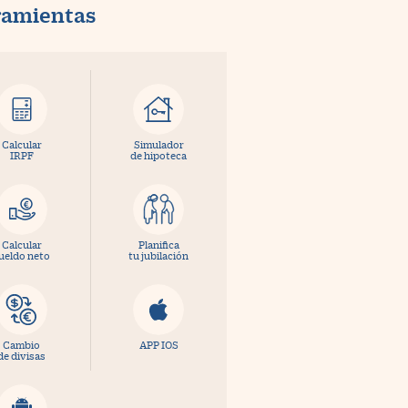
ramientas
Calcular
Simulador
IRPF
de hipoteca
Calcular
Planifica
ueldo neto
tu jubilación
Cambio
APP IOS
de divisas