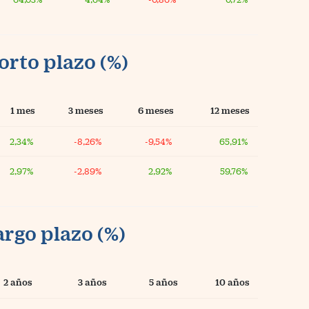
orto plazo (%)
1 mes
3 meses
6 meses
12 meses
2,34%
-8,26%
-9,54%
65,91%
2,97%
-2,89%
2,92%
59,76%
argo plazo (%)
2 años
3 años
5 años
10 años