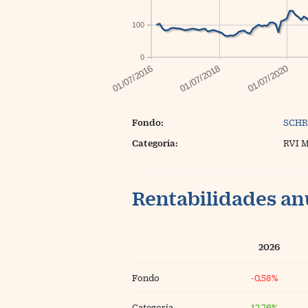
100
0
Fondo:
SCHR
Categoría:
RVI 
Rentabilidades an
2026
Fondo
-0,58%
Categoría
12,76%