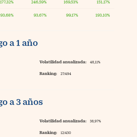
177,32%
246,59%
169,53%
151,17%
93,68%
93,67%
99,17%
193,10%
o a 1 año
Volatilidad anualizada:
48,11%
Ranking:
27/494
o a 3 años
Volatilidad anualizada:
38,97%
Ranking:
12/430