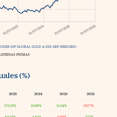
ODER ISF GLOBAL GOLD A DIS GBP (HEDGED)
MATERIAS PRIMAS
uales (%)
2025
2024
2023
2022
172,33%
19,96%
11,54%
-20,77%
64,03%
4,64%
-0,86%
0,72%