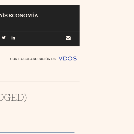
EL
Buscar
 Economía
Newsletter
//foo
CON LA COLABORACIÓN DE
o Pyme
//foo
ing
DGED)
//foo
nco Días
//foo
//foo