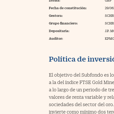
Divisa:
GBP
Fecha de constitución:
29/06
Gestora:
SCHR
Grupo financiero:
SCHR
Depositaria:
J.P.
Auditor:
KPMG
Política de invers
El objetivo del Subfondo es lo
a la del índice FTSE Gold Mi
a lo largo de un periodo de tr
valores de renta variable y re
sociedades del sector del oro
invierte como mínimo dos terc