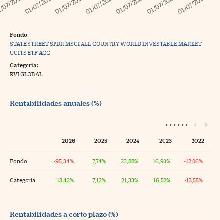
Fondo:
STATE STREET SPDR MSCI ALL COUNTRY WORLD INVESTABLE MARKET
UCITS ETF ACC
Categoría:
RVI GLOBAL
Rentabilidades anuales (%)
2026
2025
2024
2023
2022
Fondo
-95,34%
7,74%
23,88%
16,93%
-12,06%
Categoría
13,42%
7,12%
21,33%
16,52%
-13,55%
Rentabilidades a corto plazo (%)