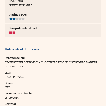
RVI GLOBAL
RENTA VARIABLE
tras
Rating VDOS:
ídeos
Rango de volatilidad:
togalerías
fografías
Datos identificativos
torrelatos
Denominación:
ewsletter
STATE STREET SPDR MSCI ALL COUNTRY WORLD INVESTABLE MARKET
UCITS ETF ACC
ISIN:
IE00B3YLTY66
Divisa:
artlife
USD
//foo
Fecha de constitución:
rritorio Pyme
//foo
25/09/2014
gal
Gestora: