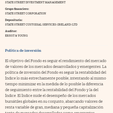
STATE STREET INVESTMENT MANAGEMENT
na Trading
Grupo financiero:
STATE STREET CORPORATION
ventos
//foo
Depositaria:
STATE STREET CUSTODIAL SERVICES (IRELAND) LTD
gue a Cinco Días
//foo
Auditor:
tros
//foo
ERNST & YOUNG
Política de inversión
El objetivo del Fondo es seguir el rendimiento del mercado
de valores de los mercados desarrollados y emergentes. La
política de inversión del Fondo es seguir la rentabilidad del
Índice lo más estrechamente posible, intentando al mismo
tiempo minimizar en la medida de lo posible la diferencia
de seguimiento entre la rentabilidad del Fondo y la del
Índice. El Índice mide el desempeño de los mercados
bursátiles globales en su conjunto, abarcando valores de
renta variable de gran, mediana y pequeña capitalización
tanto de mercados desarrollados como emergentes.