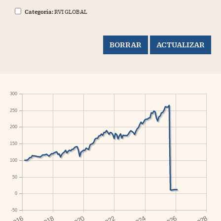
Categoría:
RVI GLOBAL
300
250
200
150
100
50
0
-50