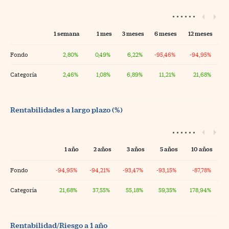
1 semana
1 mes
3 meses
6 meses
12 meses
Fondo
2,80%
0,49%
6,22%
-95,46%
-94,95%
Categoría
2,46%
1,08%
6,89%
11,21%
21,68%
Rentabilidades a largo plazo (%)
1 año
2 años
3 años
5 años
10 años
Fondo
-94,95%
-94,21%
-93,47%
-93,15%
-87,78%
Categoría
21,68%
37,55%
55,18%
59,35%
178,94%
Rentabilidad/Riesgo a 1 año