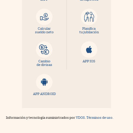
Calcular
Planifica
sueldo neto
tu jubilación
Cambio
APP IOS
de divisas
APP ANDROID
Información y tecnología suministrados por
VDOS
.
Términos de uso.