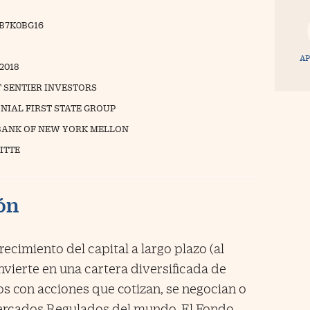
B7K0BG16
AP
/2018
T SENTIER INVESTORS
NIAL FIRST STATE GROUP
BANK OF NEW YORK MELLON
ITTE
ión
ecimiento del capital a largo plazo (al
nvierte en una cartera diversificada de
os con acciones que cotizan, se negocian o
Mercados Regulados del mundo. El Fondo