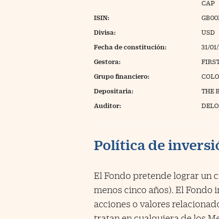
CAP
ISIN:
GB00
Divisa:
USD
Fecha de constitución:
31/01
Gestora:
FIRS
Grupo financiero:
COLO
Depositaria:
THE 
Auditor:
DELO
Política de invers
El Fondo pretende lograr un cr
menos cinco años). El Fondo i
acciones o valores relacionad
tratan en cualquiera de los 