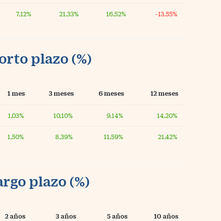
7,12%
21,33%
16,52%
-13,55%
orto plazo (%)
1 mes
3 meses
6 meses
12 meses
1,03%
10,10%
9,14%
14,20%
1,50%
8,39%
11,59%
21,42%
argo plazo (%)
2 años
3 años
5 años
10 años