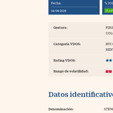
Fecha:
% 202
Blogs
15,14
04/08/2026
Extras
Gestora:
FIR
COL
Categoría VDOS:
RVI
REN
Rating VDOS:
Rango de volatilidad:
Datos identificati
Denominación:
STEW