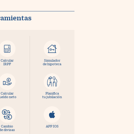
ramientas
Calcular
Simulador
IRPF
de hipoteca
Calcular
Planifica
ueldo neto
tu jubilación
Cambio
APP IOS
de divisas