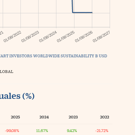
ART INVESTORS WORLDWIDE SUSTAINABILITY B USD
GLOBAL
uales (%)
2025
2024
2023
2022
-99,08%
11,67%
9,42%
-21,72%