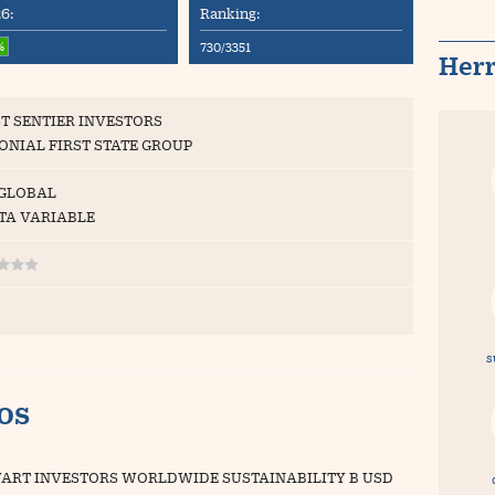
6:
Ranking:
%
730/3351
Her
ST SENTIER INVESTORS
ONIAL FIRST STATE GROUP
 GLOBAL
TA VARIABLE
s
vos
ART INVESTORS WORLDWIDE SUSTAINABILITY B USD