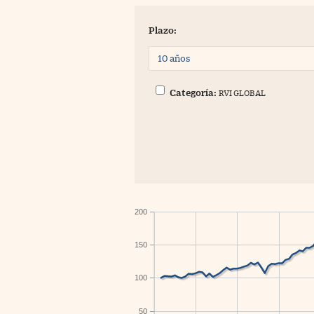
Plazo:
Categoría:
RVI GLOBAL
200
150
100
50