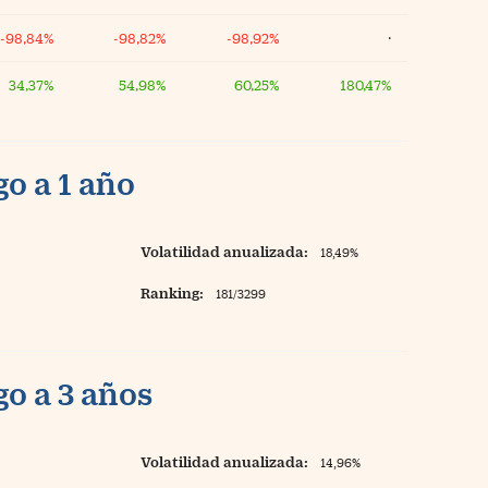
-98,84%
-98,82%
-98,92%
·
34,37%
54,98%
60,25%
180,47%
o a 1 año
Volatilidad anualizada:
18,49%
Ranking:
181/3299
o a 3 años
Volatilidad anualizada:
14,96%