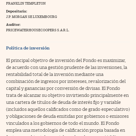
FRANKLIN TEMPLETON
na Trading
Depositaria:
J.P. MORGAN SE LUXEMBOURG
ventos
//foo
Auditor:
gue a Cinco Días
PRICEWATERHOUSECOOPERS S.A R.L.
//foo
tros
//foo
Política de inversión
El principal objetivo de inversión del Fondo es maximizar,
de acuerdo con una gestión prudente de las inversiones, la
rentabilidad total de la inversión mediante una
combinación de ingresos por intereses, revalorización del
capital y ganancias por conversión de divisas. El Fondo
trata de alcanzar su objetivo invirtiendo principalmente en
una cartera de títulos de deuda de interés fijo y variable
(incluidos aquellos calificados como de grado especulativo)
y obligaciones de deuda emitidas por gobiernos o emisores
vinculados a los gobiernos de todo el mundo. El Fondo
emplea una metodología de calificación propia basada en