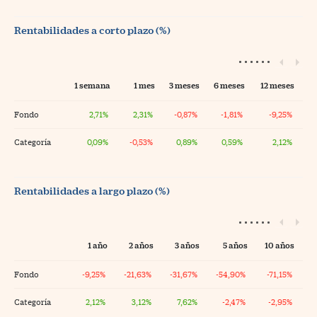
Rentabilidades a corto plazo (%)
1 semana
1 mes
3 meses
6 meses
12 meses
Fondo
2,71%
2,31%
-0,87%
-1,81%
-9,25%
Categoría
0,09%
-0,53%
0,89%
0,59%
2,12%
Rentabilidades a largo plazo (%)
1 año
2 años
3 años
5 años
10 años
Fondo
-9,25%
-21,63%
-31,67%
-54,90%
-71,15%
Categoría
2,12%
3,12%
7,62%
-2,47%
-2,95%