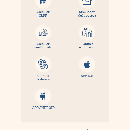
Calcular
Simulador
IRPF
de hipoteca
Calcular
Planifica
sueldo neto
tu jubilación
Cambio
APP IOS
de divisas
APP ANDROID