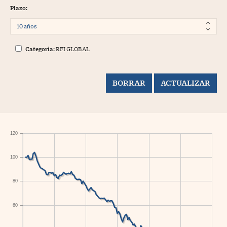
Plazo:
Categoría:
RFI GLOBAL
120
100
80
60