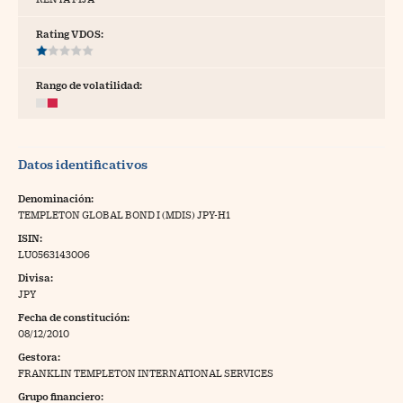
tras
Rating VDOS:
Rango de volatilidad:
ídeos
togalerías
Datos identificativos
fografías
torrelatos
Denominación:
TEMPLETON GLOBAL BOND I (MDIS) JPY-H1
ewsletter
ISIN:
LU0563143006
Divisa:
JPY
Fecha de constitución:
artlife
//foo
08/12/2010
Gestora:
rritorio Pyme
//foo
FRANKLIN TEMPLETON INTERNATIONAL SERVICES
gal
Grupo financiero: