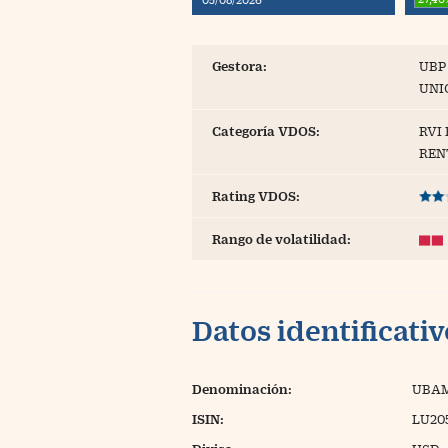
Blogs
Extras
Gestora:
UBP
UNI
Categoría VDOS:
RVI
REN
Rating VDOS:
Rango de volatilidad:
Datos identificati
Denominación:
UBAM
ISIN:
LU20