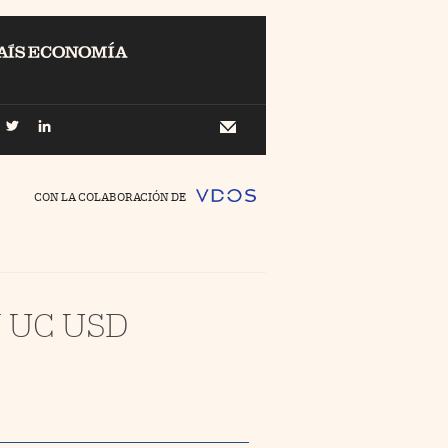
EL
Buscar
 Economía
Newsletter
//foo
CON LA COLABORACIÓN DE
o Pyme
//foo
ing
 UC USD
//foo
nco Días
//foo
//foo