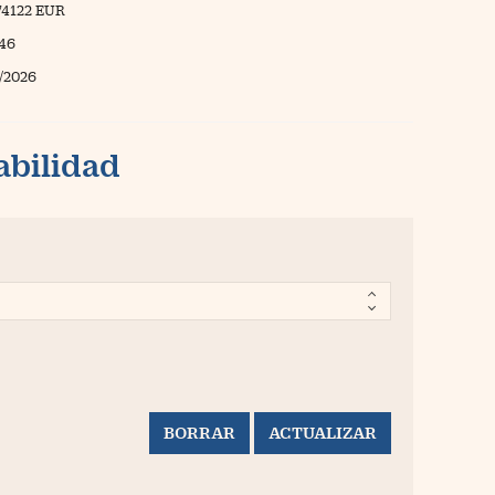
74122 EUR
,46
/2026
abilidad