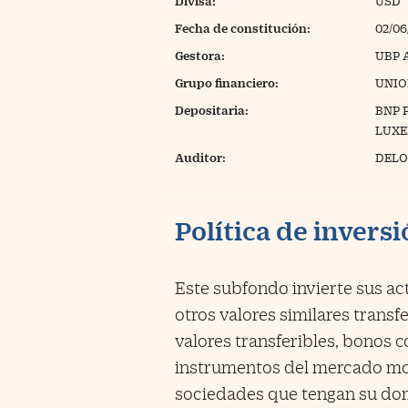
Divisa:
USD
Fecha de constitución:
02/06
Gestora:
UBP 
Grupo financiero:
UNIO
Depositaria:
BNP 
LUX
Auditor:
DELOI
Política de invers
Este subfondo invierte sus ac
otros valores similares transfe
valores transferibles, bonos c
instrumentos del mercado mo
sociedades que tengan su domi