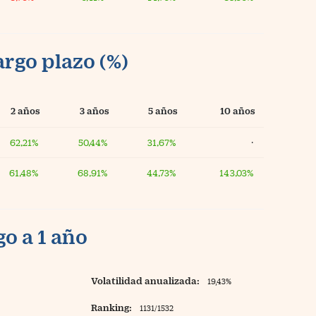
argo plazo (%)
2 años
3 años
5 años
10 años
62,21%
50,44%
31,67%
·
61,48%
68,91%
44,73%
143,03%
o a 1 año
Volatilidad anualizada:
19,43%
Ranking:
1131/1532