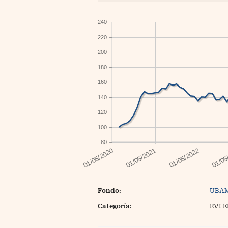
240
220
200
180
160
140
120
100
80
Fondo:
UBAM
Categoría:
RVI 