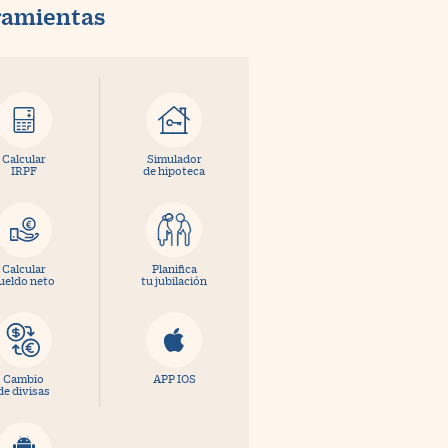
ramientas
Calcular
Simulador
IRPF
de hipoteca
Calcular
Planifica
ueldo neto
tu jubilación
Cambio
APP IOS
de divisas