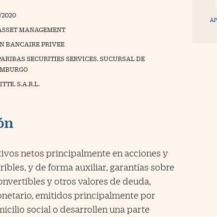
/2020
AP
ASSET MANAGEMENT
N BANCAIRE PRIVEE
PARIBAS SECURITIES SERVICES, SUCURSAL DE
EMBURGO
TTE, S.A.R.L.
ión
tivos netos principalmente en acciones y
ribles, y de forma auxiliar, garantías sobre
onvertibles y otros valores de deuda,
netario, emitidos principalmente por
cilio social o desarrollen una parte