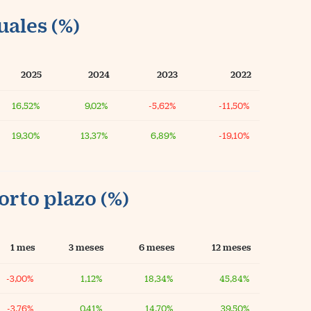
uales (%)
2025
2024
2023
2022
16,52%
9,02%
-5,62%
-11,50%
19,30%
13,37%
6,89%
-19,10%
orto plazo (%)
1 mes
3 meses
6 meses
12 meses
-3,00%
1,12%
18,34%
45,84%
-3,76%
0,41%
14,70%
39,50%