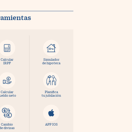
ramientas
Calcular
Simulador
IRPF
de hipoteca
Calcular
Planifica
ueldo neto
tu jubilación
Cambio
APP IOS
de divisas