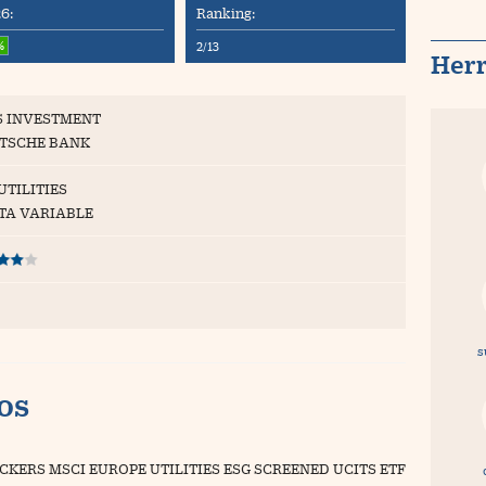
6:
Ranking:
%
2/13
Her
 INVESTMENT
TSCHE BANK
UTILITIES
TA VARIABLE
s
vos
CKERS MSCI EUROPE UTILITIES ESG SCREENED UCITS ETF