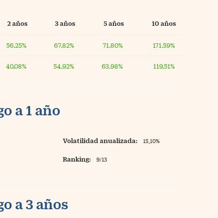
2 años
3 años
5 años
10 años
56,25%
67,82%
71,80%
171,59%
40,08%
54,92%
63,98%
119,51%
o a 1 año
Volatilidad anualizada:
15,10%
Ranking:
9/13
o a 3 años