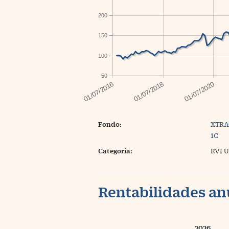
200
150
100
50
Fondo:
XTRA
1C
Categoría:
RVI U
Rentabilidades an
2026