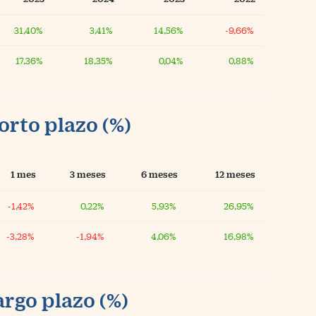
31,40%
3,41%
14,56%
-9,66%
17,36%
18,35%
0,04%
0,88%
orto plazo (%)
1 mes
3 meses
6 meses
12 meses
-1,42%
0,22%
5,93%
26,95%
-3,28%
-1,94%
4,06%
16,98%
argo plazo (%)