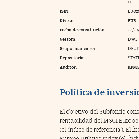
1C
ISIN:
LU02
Divisa:
EUR
Fecha de constitución:
03/07
Gestora:
DWS 
Grupo financiero:
DEUT
Depositaria:
STAT
Auditor:
KPMG
Política de invers
El objetivo del Subfondo consi
rentabilidad del MSCI Europe 
(el 'índice de referencia'). El
Europe Utilities Index (el ‘Ín