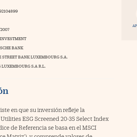
92104899
AP
/2007
INVESTMENT
SCHE BANK
E STREET BANK LUXEMBOURG S.A.
 LUXEMBOURG S.A R.L.
ión
ste en que su inversión refleje la
Utilities ESG Screened 20-35 Select Index
 Índice de Referencia se basa en el MSCI
dice Matriz’), y comprende valores de