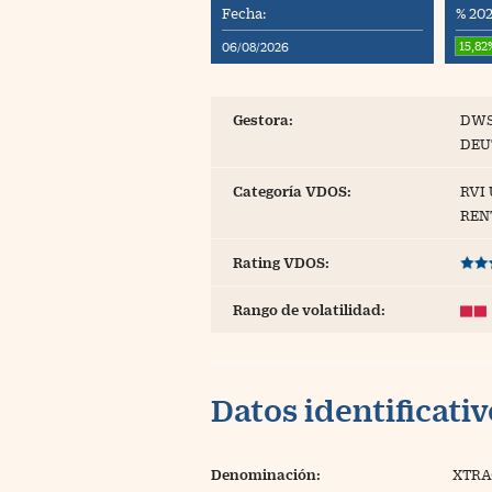
Fecha:
% 202
Blogs
15,82
06/08/2026
Extras
Gestora:
DWS
DEU
Categoría VDOS:
RVI 
REN
Rating VDOS:
Rango de volatilidad:
Datos identificati
Denominación:
XTRA