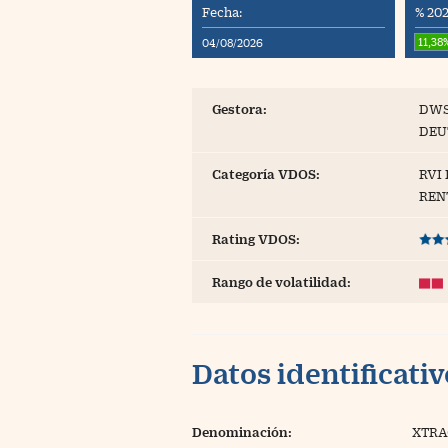
Fecha:
% 202
Blogs
11,38
04/08/2026
Extras
Gestora:
DWS
DEU
Categoría VDOS:
RVI
REN
Rating VDOS:
Rango de volatilidad:
Datos identificati
Denominación:
XTRA