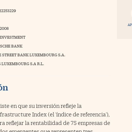
22253229
AP
/2008
INVESTMENT
SCHE BANK
E STREET BANK LUXEMBOURG S.A.
 LUXEMBOURG S.A R.L.
ión
ste en que su inversión refleje la
rastructure Index (el 'índice de referencia'),
a reflejar la rentabilidad de 75 empresas de
dos emergentes que representen tres