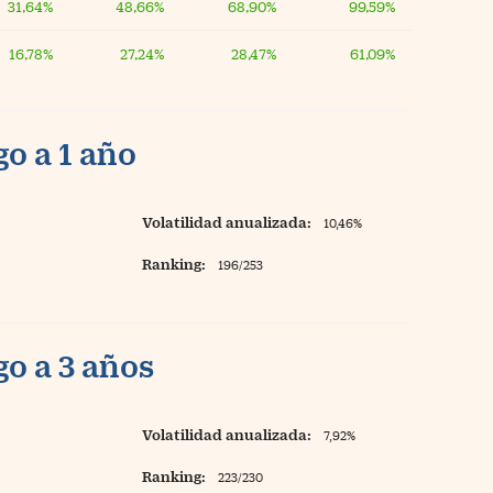
31,64%
48,66%
68,90%
99,59%
16,78%
27,24%
28,47%
61,09%
o a 1 año
Volatilidad anualizada:
10,46%
Ranking:
196/253
o a 3 años
Volatilidad anualizada:
7,92%
Ranking:
223/230