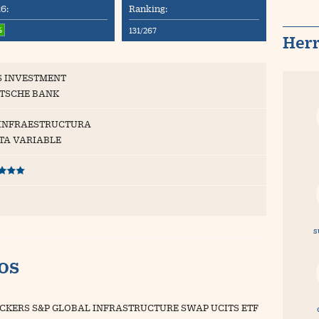
6:
Ranking:
%
131/267
Her
 INVESTMENT
TSCHE BANK
 INFRAESTRUCTURA
TA VARIABLE
s
vos
CKERS S&P GLOBAL INFRASTRUCTURE SWAP UCITS ETF