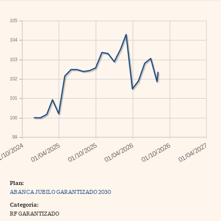
105
104
103
102
101
100
99
Plan:
ABANCA JUBILO GARANTIZADO 2030
Categoría:
RF GARANTIZADO