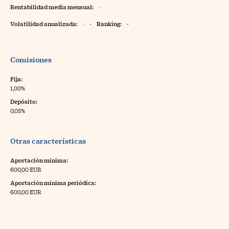
Rentabilidad media mensual:
·
Volatilidad anualizada:
·
-
Ranking:
-
Comisiones
Fija:
1,00%
Depósito:
0,05%
Otras características
Aportación mínima:
600,00 EUR
Aportación mínima periódica:
600,00 EUR