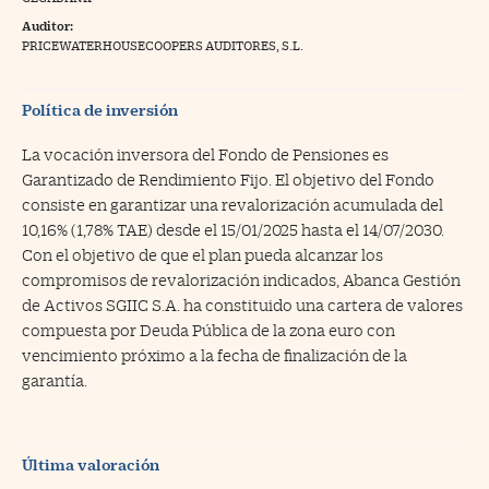
Auditor:
na Trading
PRICEWATERHOUSECOOPERS AUDITORES, S.L.
ventos
//foo
gue a Cinco Días
Política de inversión
//foo
tros
//foo
La vocación inversora del Fondo de Pensiones es
Garantizado de Rendimiento Fijo. El objetivo del Fondo
consiste en garantizar una revalorización acumulada del
10,16% (1,78% TAE) desde el 15/01/2025 hasta el 14/07/2030.
Con el objetivo de que el plan pueda alcanzar los
compromisos de revalorización indicados, Abanca Gestión
de Activos SGIIC S.A. ha constituido una cartera de valores
compuesta por Deuda Pública de la zona euro con
vencimiento próximo a la fecha de finalización de la
garantía.
Última valoración