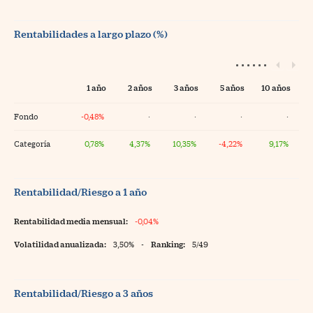
Rentabilidades a largo plazo (%)
1 año
2 años
3 años
5 años
10 años
Fondo
-0,48%
·
·
·
·
Categoría
0,78%
4,37%
10,35%
-4,22%
9,17%
Rentabilidad/Riesgo a 1 año
Rentabilidad media mensual:
-0,04%
Volatilidad anualizada:
3,50%
-
Ranking:
5/49
Rentabilidad/Riesgo a 3 años