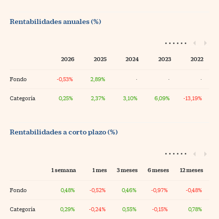
Rentabilidades anuales (%)
2026
2025
2024
2023
2022
Fondo
-0,53%
2,89%
·
·
·
Categoría
0,25%
2,37%
3,10%
6,09%
-13,19%
Rentabilidades a corto plazo (%)
1 semana
1 mes
3 meses
6 meses
12 meses
Fondo
0,48%
-0,52%
0,46%
-0,97%
-0,48%
Categoría
0,29%
-0,24%
0,55%
-0,15%
0,78%