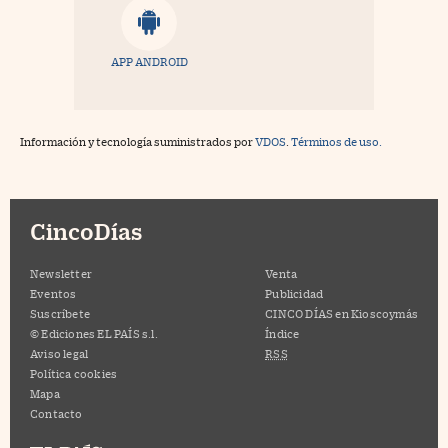
APP ANDROID
Información y tecnología suministrados por
VDOS
.
Términos de uso.
CincoDías
Newsletter
Venta
Eventos
Publicidad
Suscríbete
CINCO DÍAS en Kioscoymás
© Ediciones EL PAÍS s.l.
Índice
Aviso legal
RSS
Política cookies
Mapa
Contacto