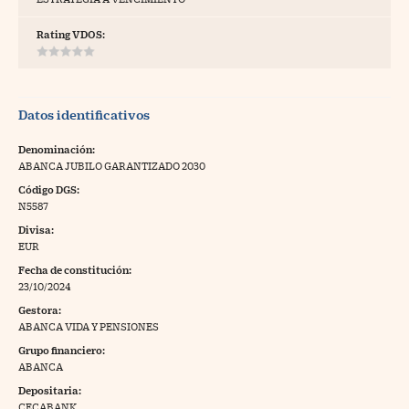
tras
Rating VDOS:
ídeos
Datos identificativos
togalerías
Denominación:
ABANCA JUBILO GARANTIZADO 2030
fografías
Código DGS:
torrelatos
N5587
Divisa:
ewsletter
EUR
Fecha de constitución:
23/10/2024
Gestora:
ABANCA VIDA Y PENSIONES
artlife
//foo
Grupo financiero:
ABANCA
rritorio Pyme
//foo
Depositaria:
gal
CECABANK