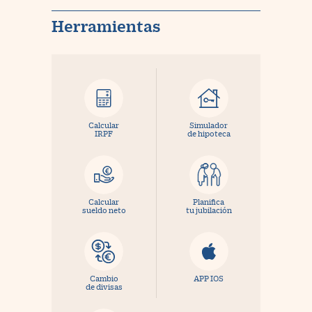
Herramientas
Calcular
Simulador
IRPF
de hipoteca
Calcular
Planifica
sueldo neto
tu jubilación
Cambio
APP IOS
de divisas