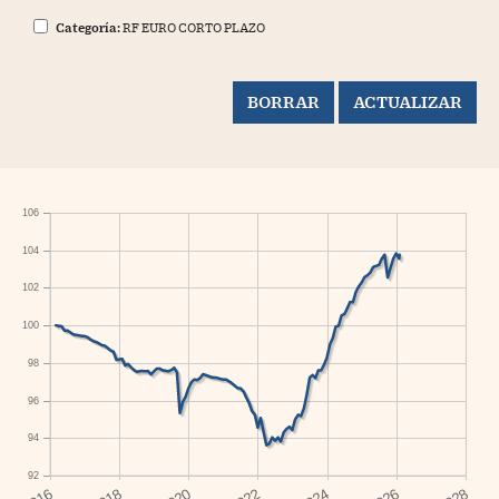
Categoría:
RF EURO CORTO PLAZO
106
104
102
100
98
96
94
92