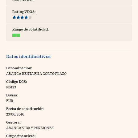
tras
Rating VDOS:
Rango de volatilidad:
ídeos
togalerías
Datos identificativos
fografías
torrelatos
Denominación:
ABANCA RENTA FIJA CORTO PLAZO
ewsletter
Código DGS:
N5123
Divisa:
EUR
Fecha de constitución:
artlife
//foo
23/06/2016
Gestora:
rritorio Pyme
//foo
ABANCA VIDA Y PENSIONES
gal
Grupo financiero: