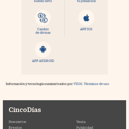
sueldo neto
tu jubilación
Cambio
APP IOS
de divisas
APP ANDROID
Información y tecnología suministrados por
VDOS
.
Términos de uso.
CincoDías
Newsletter
Venta
Eventos
Publicidad