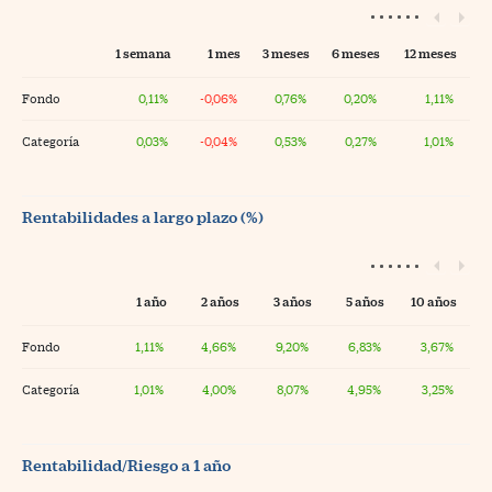
1 semana
1 mes
3 meses
6 meses
12 meses
Fondo
0,11%
-0,06%
0,76%
0,20%
1,11%
Categoría
0,03%
-0,04%
0,53%
0,27%
1,01%
Rentabilidades a largo plazo (%)
1 año
2 años
3 años
5 años
10 años
Fondo
1,11%
4,66%
9,20%
6,83%
3,67%
Categoría
1,01%
4,00%
8,07%
4,95%
3,25%
Rentabilidad/Riesgo a 1 año