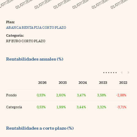
Plan:
ABANCA RENTA FIJA CORTO PLAZO
Categoría:
RF EURO CORTO PLAZO
Rentabilidades anuales (%)
2026
2025
2024
2023
2022
Fondo
0,53%
2,60%
3,47%
3,58%
-2,88%
Categoría
0,53%
1,99%
3,44%
3,32%
-3,71%
Rentabilidades a corto plazo (%)