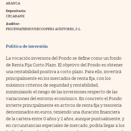
ABANCA
na Trading
Depositaria:
CECABANK
ventos
//foo
Auditor:
gue a Cinco Días
PRICEWATERHOUSECOOPERS AUDITORES, S.L.
//foo
tros
//foo
Política de inversión
La vocación inversora del Fondo se define como un fondo
de Renta Fija Corto Plazo. El objetivo del Fondo es obtener
una rentabilidad positiva a corto plazo. Para ello, invertirá
principalmente en los mercados de renta fija, con los
máximos criterios de seguridad y rentabilidad,
minimizando el riesgo de las inversiones respecto de las
variaciones del entorno económico. En concreto el Fondo
invierte principalmente en activos de renta fija y tesorería
denominados en euros, teniendo una duración financiera
de la cartera entre 0 años y 2 años, aunque puntualmente, y
en circunstancias especiales de mercado, podría llegar a los