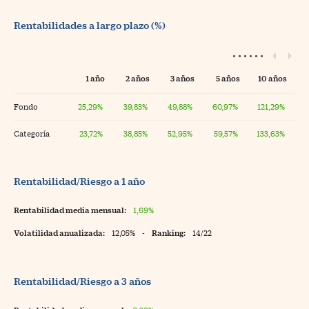
Rentabilidades a largo plazo (%)
1 año
2 años
3 años
5 años
10 años
Fondo
25,29%
39,83%
49,88%
60,97%
121,29%
Categoría
23,72%
38,85%
52,95%
59,57%
133,63%
Rentabilidad/Riesgo a 1 año
Rentabilidad media mensual:
1,69%
Volatilidad anualizada:
12,05%
-
Ranking:
14/22
Rentabilidad/Riesgo a 3 años