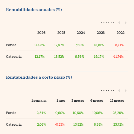
Rentabilidades anuales (%)
2026
2025
2024
2023
2022
Fondo
14,08%
17,97%
7,69%
15,81%
-8,41%
Categoría
12,17%
18,52%
9,56%
19,17%
-11,74%
Rentabilidades a corto plazo (%)
1 semana
1 mes
3 meses
6 meses
12 meses
Fondo
2,84%
0,60%
10,60%
10,06%
25,29%
Categoría
2,08%
-0,23%
10,52%
8,38%
23,72%