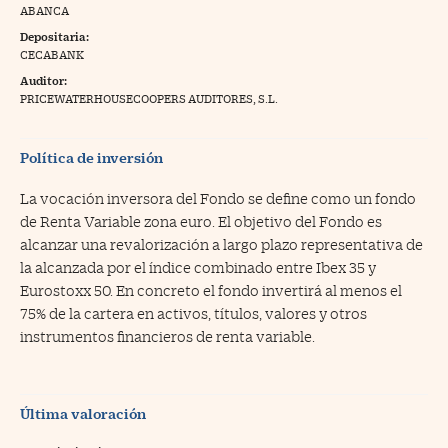
ABANCA
na Trading
Depositaria:
CECABANK
ventos
//foo
Auditor:
gue a Cinco Días
PRICEWATERHOUSECOOPERS AUDITORES, S.L.
//foo
tros
//foo
Política de inversión
La vocación inversora del Fondo se define como un fondo
de Renta Variable zona euro. El objetivo del Fondo es
alcanzar una revalorización a largo plazo representativa de
la alcanzada por el índice combinado entre Ibex 35 y
Eurostoxx 50. En concreto el fondo invertirá al menos el
75% de la cartera en activos, títulos, valores y otros
instrumentos financieros de renta variable.
Última valoración