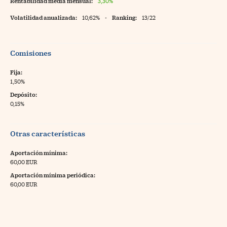
Rentabilidad media mensual:
3,30%
Volatilidad anualizada:
10,62%
-
Ranking:
13/22
Comisiones
Fija:
1,50%
Depósito:
0,15%
Otras características
Aportación mínima:
60,00 EUR
Aportación mínima periódica:
60,00 EUR