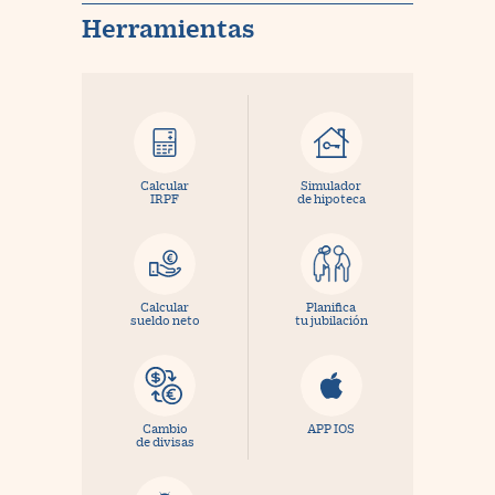
Herramientas
Calcular
Simulador
IRPF
de hipoteca
Calcular
Planifica
sueldo neto
tu jubilación
Cambio
APP IOS
de divisas