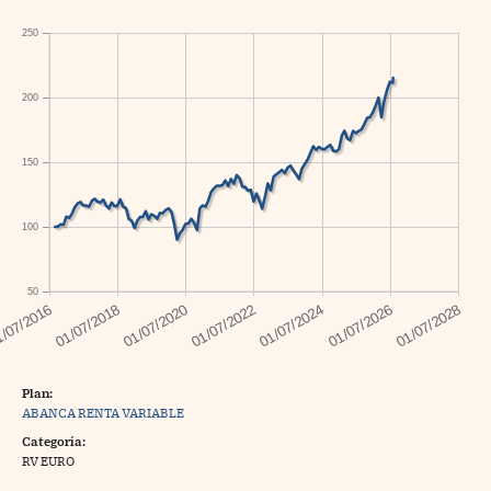
250
200
150
100
50
Plan:
ABANCA RENTA VARIABLE
Categoría:
RV EURO