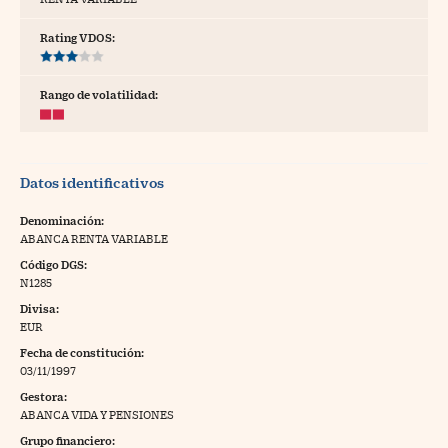
tras
Rating VDOS:
Rango de volatilidad:
ídeos
togalerías
Datos identificativos
fografías
torrelatos
Denominación:
ABANCA RENTA VARIABLE
ewsletter
Código DGS:
N1285
Divisa:
EUR
Fecha de constitución:
artlife
//foo
03/11/1997
Gestora:
rritorio Pyme
//foo
ABANCA VIDA Y PENSIONES
gal
Grupo financiero: