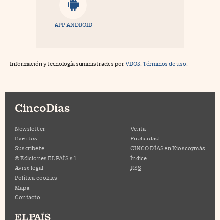
APP ANDROID
Información y tecnología suministrados por
VDOS
.
Términos de uso.
CincoDías
Newsletter
Venta
Eventos
Publicidad
Suscríbete
CINCO DÍAS en Kioscoymás
© Ediciones EL PAÍS s.l.
Índice
Aviso legal
RSS
Política cookies
Mapa
Contacto