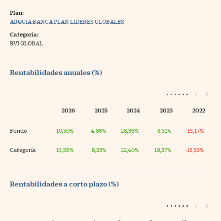
Plan:
ARQUIA BANCA PLAN LIDERES GLOBALES
Categoría:
RVI GLOBAL
Rentabilidades anuales (%)
2026
2025
2024
2023
2022
Fondo
10,50%
4,86%
28,36%
8,31%
-15,17%
Categoría
13,56%
8,33%
22,40%
19,37%
-15,53%
Rentabilidades a corto plazo (%)