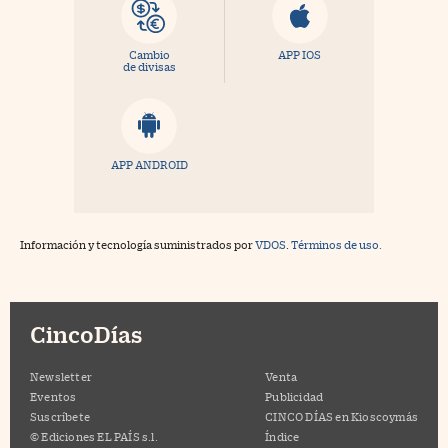
Cambio
APP IOS
de divisas
APP ANDROID
Información y tecnología suministrados por
VDOS
.
Términos de uso.
CincoDías
Newsletter
Venta
Eventos
Publicidad
Suscríbete
CINCO DÍAS en Kioscoymás
© Ediciones EL PAÍS s.l.
Índice