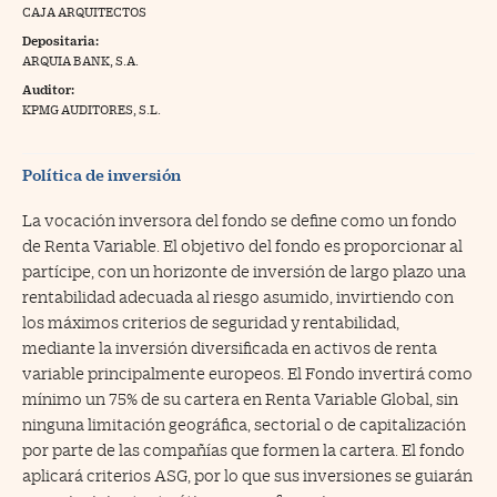
CAJA ARQUITECTOS
na Trading
Depositaria:
ARQUIA BANK, S.A.
ventos
//foo
Auditor:
gue a Cinco Días
KPMG AUDITORES, S.L.
//foo
tros
//foo
Política de inversión
La vocación inversora del fondo se define como un fondo
de Renta Variable. El objetivo del fondo es proporcionar al
partícipe, con un horizonte de inversión de largo plazo una
rentabilidad adecuada al riesgo asumido, invirtiendo con
los máximos criterios de seguridad y rentabilidad,
mediante la inversión diversificada en activos de renta
variable principalmente europeos. El Fondo invertirá como
mínimo un 75% de su cartera en Renta Variable Global, sin
ninguna limitación geográfica, sectorial o de capitalización
por parte de las compañías que formen la cartera. El fondo
aplicará criterios ASG, por lo que sus inversiones se guiarán