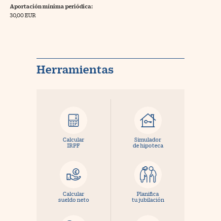
Aportación mínima periódica:
30,00 EUR
Herramientas
Calcular
Simulador
IRPF
de hipoteca
Calcular
Planifica
sueldo neto
tu jubilación