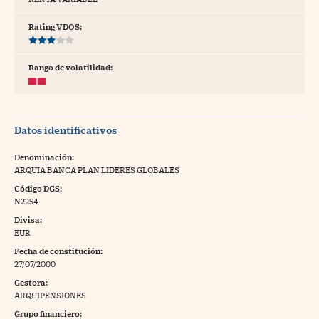
tras
Rating VDOS:
Rango de volatilidad:
ídeos
togalerías
Datos identificativos
fografías
torrelatos
Denominación:
ARQUIA BANCA PLAN LIDERES GLOBALES
ewsletter
Código DGS:
N2254
Divisa:
EUR
Fecha de constitución:
artlife
//foo
27/07/2000
Gestora:
rritorio Pyme
//foo
ARQUIPENSIONES
gal
Grupo financiero: