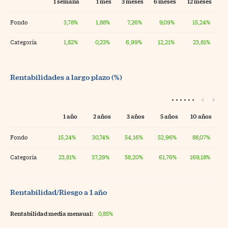
1 semana
1 mes
3 meses
6 meses
12 meses
Fondo
3,78%
1,88%
7,26%
9,09%
15,24%
Categoría
1,82%
0,23%
6,99%
12,21%
23,81%
Rentabilidades a largo plazo (%)
1 año
2 años
3 años
5 años
10 años
Fondo
15,24%
30,74%
54,16%
52,96%
88,07%
Categoría
23,81%
37,29%
58,20%
61,76%
169,18%
Rentabilidad/Riesgo a 1 año
Rentabilidad media mensual:
0,85%