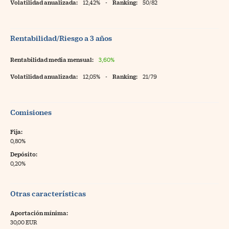
Volatilidad anualizada:
12,42%
-
Ranking:
50/82
Rentabilidad/Riesgo a 3 años
Rentabilidad media mensual:
3,60%
Volatilidad anualizada:
12,05%
-
Ranking:
21/79
Comisiones
Fija:
0,80%
Depósito:
0,20%
Otras características
Aportación mínima:
30,00 EUR