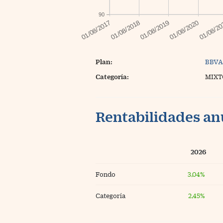
90
Plan:
BBVA
Categoría:
MIXT
Rentabilidades an
2026
Fondo
3,04%
Categoría
2,45%