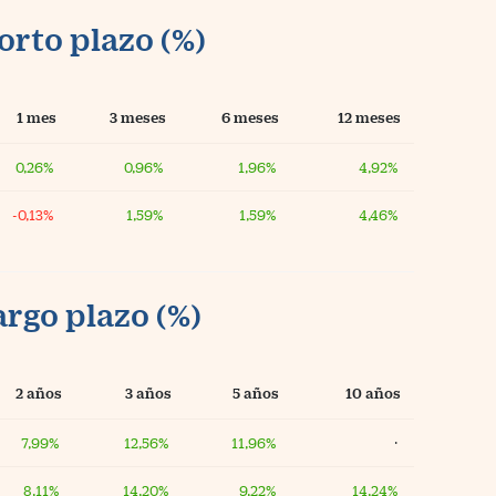
orto plazo (%)
1 mes
3 meses
6 meses
12 meses
0,26%
0,96%
1,96%
4,92%
-0,13%
1,59%
1,59%
4,46%
argo plazo (%)
2 años
3 años
5 años
10 años
7,99%
12,56%
11,96%
·
8,11%
14,20%
9,22%
14,24%