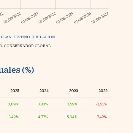
 PLAN DESTINO JUBILACION
O. CONSERVADOR GLOBAL
uales (%)
2025
2024
2023
2022
3,69%
3,83%
3,59%
-3,51%
3,42%
4,77%
5,94%
-7,42%