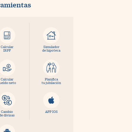
ramientas
Calcular
Simulador
IRPF
de hipoteca
Calcular
Planifica
ueldo neto
tu jubilación
Cambio
APP IOS
de divisas