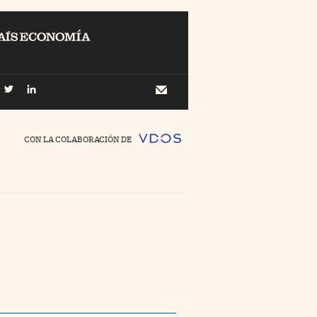
EL
Buscar
 Economía
Newsletter
//foo
CON LA COLABORACIÓN DE
o Pyme
//foo
ing
//foo
nco Días
//foo
//foo