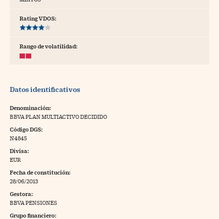
tras
Rating VDOS:
Rango de volatilidad:
ídeos
togalerías
Datos identificativos
fografías
torrelatos
Denominación:
BBVA PLAN MULTIACTIVO DECIDIDO
ewsletter
Código DGS:
N4845
Divisa:
EUR
Fecha de constitución:
artlife
//foo
28/06/2013
Gestora:
rritorio Pyme
//foo
BBVA PENSIONES
gal
Grupo financiero: