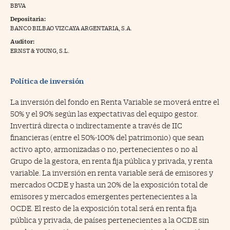
BBVA
na Trading
Depositaria:
BANCO BILBAO VIZCAYA ARGENTARIA, S.A.
ventos
//foo
Auditor:
gue a Cinco Días
ERNST & YOUNG, S.L.
//foo
tros
//foo
Política de inversión
La inversión del fondo en Renta Variable se moverá entre el
50% y el 90% según las expectativas del equipo gestor.
Invertirá directa o indirectamente a través de IIC
financieras (entre el 50%-100% del patrimonio) que sean
activo apto, armonizadas o no, pertenecientes o no al
Grupo de la gestora, en renta fija pública y privada, y renta
variable. La inversión en renta variable será de emisores y
mercados OCDE y hasta un 20% de la exposición total de
emisores y mercados emergentes pertenecientes a la
OCDE. El resto de la exposición total será en renta fija
pública y privada, de países pertenecientes a la OCDE sin