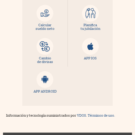
Calcular
Planifica
sueldo neto
tu jubilación
Cambio
APP IOS
de divisas
APP ANDROID
Información y tecnología suministrados por
VDOS
.
Términos de uso.