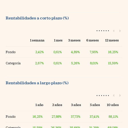
Rentabilidades a corto plazo (%)
1 semana
1 mes
3 meses
6 meses
12 meses
Fondo
2,42%
0,61%
4,89%
7,95%
16,25%
Categoría
2,67%
0,61%
5,26%
8,01%
15,59%
Rentabilidades a largo plazo (%)
1 año
2 años
3 años
5 años
10 años
Fondo
16,25%
27,88%
37,73%
37,41%
88,11%
Categoría
15,59%
26,36%
35,66%
31,29%
68,08%